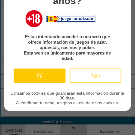
años?
BC
Beisbol
11
Phoenix Hagen
0
0
0
Hockey
12
Ratiopharm Ulm
0
0
0
Fútbol Americano
Estás intentando acceder a una web que
Riesen
13
0
0
0
ofrece información de juegos de azar,
Ludwigsburg
Clasificación
apuestas, casinos y póker.
Rostock
Esta web es únicamente para mayores de
14
0
0
0
Seawolves
edad.
Casas de Apuestas
SC RASTA
15
0
0
0
Vechta
Sí
No
Science City
16
0
0
0
Jena
Utilizamos cookies que guardarán esta información durante
Telekom Baskets
17
0
0
0
30 días.
Bonn
Al confirmar tu edad, aceptas el uso de estas cookies.
18
Wuerzburg
0
0
0
Jornada BBL Playoff
97
10-06-2012
Brose Bamberg
Ratiopharm Ulm
14:30