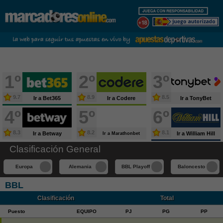
X
Fútbol
España
Primera División
1º
2º
3º
Segunda División
Segunda B
9.7
8.9
8.5
Ir a Bet365
Ir a Codere
Ir a TonyBet
Tercera División
4º
5º
6º
Copa del Rey
8.3
8.2
8.1
Supercopa España
Ir a Betway
Ir a William Hill
Ir a Marathonbet
Clasificación General
Europa
Premier League
Europa
Alemania
BBL Playoff
Baloncesto
Serie A
BBL
Bundesliga
Clasificación
Total
Ligue 1
Puesto
EQUIPO
PJ
PG
PP
Champions League