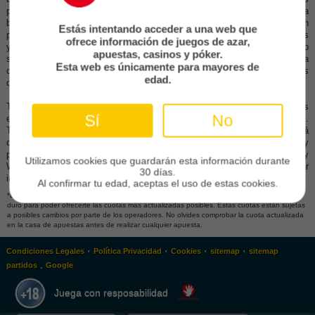
puestos que ocupan los equipos de ligas como la serbia, la rumana o la
Europa League
belga. Además, podrá consultar las tablas de clasificacion de lugares tan
Estás intentando acceder a una web que
poco conocidos por el público en general como ligas africanas, asiáticas
Supercopa Europa
ofrece información de juegos de azar,
y demás competiciones. Todo el futbol en tablas clasificatorias. Lo mismo
apuestas, casinos y póker.
Partidos amistosos
sucede con el baloncesto donde podrá consultar en todo momento la
Esta web es únicamente para mayores de
clasificacion de la liga ACB y la liga NBA además de otras menos
Partidos televisados
edad.
conocidas como la Adriatic League y la Balkan League.
También podrá realizar un seguimiento de los campeonatos tantos
Baloncesto
Sí
No
europeos como mundiales de baloncesto y de los Juegos Olímpicos.
Europa
Todo a un solo clic y sin moverse de casa. Con respecto al tenis podrá
consultar las clasificaciones tanto de dobles masculino como femenino y
Euroliga
por supuesto los puestos individuales que ocupan en el ranking ATP y
Utilizamos cookies que guardarán esta información durante
WTA los principales tenistas del mundo. La mejor manera de estar
Eurocup
30 días.
informado de la marcha del deporte del tenis.
Al confirmar tu edad, aceptas el uso de estas cookies.
España
*Las cuotas mostradas en la web son meramente orientativas. Nuestro equipo trabaja muy
duro para poder ofrecerte las cuotas más actualizadas posibles. Estas cuotas están sujetas
ACB
a posibles cambios por parte de los operadores. No olvides comprobar la cuota actualizada
en la casa de apuestas antes de realizar cualquier apuesta.
LEB
Estados Unidos
·
·
·
·
Condiciones Legales
Política Privacidad
Cookies
sitemap
sitemap
.
partidos
Google
NBA
Juega con resposabilidad
Tenis