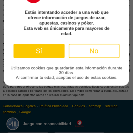
puestos que ocupan los equipos de ligas como la serbia, la rumana o la
Europa League
belga. Además, podrá consultar las tablas de clasificacion de lugares tan
Estás intentando acceder a una web que
poco conocidos por el público en general como ligas africanas, asiáticas
Supercopa Europa
ofrece información de juegos de azar,
y demás competiciones. Todo el futbol en tablas clasificatorias. Lo mismo
apuestas, casinos y póker.
Partidos amistosos
sucede con el baloncesto donde podrá consultar en todo momento la
Esta web es únicamente para mayores de
clasificacion de la liga ACB y la liga NBA además de otras menos
Partidos televisados
edad.
conocidas como la Adriatic League y la Balkan League.
También podrá realizar un seguimiento de los campeonatos tantos
Baloncesto
Sí
No
europeos como mundiales de baloncesto y de los Juegos Olímpicos.
Europa
Todo a un solo clic y sin moverse de casa. Con respecto al tenis podrá
consultar las clasificaciones tanto de dobles masculino como femenino y
Euroliga
por supuesto los puestos individuales que ocupan en el ranking ATP y
Utilizamos cookies que guardarán esta información durante
WTA los principales tenistas del mundo. La mejor manera de estar
Eurocup
30 días.
informado de la marcha del deporte del tenis.
Al confirmar tu edad, aceptas el uso de estas cookies.
España
*Las cuotas mostradas en la web son meramente orientativas. Nuestro equipo trabaja muy
duro para poder ofrecerte las cuotas más actualizadas posibles. Estas cuotas están sujetas
ACB
a posibles cambios por parte de los operadores. No olvides comprobar la cuota actualizada
en la casa de apuestas antes de realizar cualquier apuesta.
LEB
Estados Unidos
·
·
·
·
Condiciones Legales
Política Privacidad
Cookies
sitemap
sitemap
.
partidos
Google
NBA
Juega con resposabilidad
Tenis