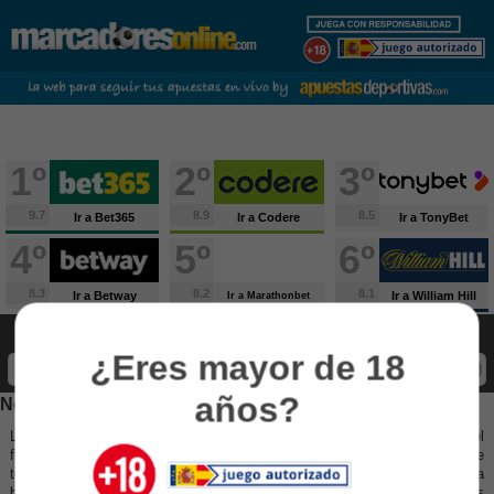
X
Fútbol
España
Primera División
1º
2º
3º
Segunda División
Segunda B
9.7
8.9
8.5
Ir a Bet365
Ir a Codere
Ir a TonyBet
Tercera División
4º
5º
6º
Copa del Rey
8.3
8.2
8.1
Supercopa España
Ir a Betway
Ir a William Hill
Ir a Marathonbet
Clasificación General
Europa
¿Eres mayor de 18
Premier League
Europa
Rusia
VHL Playoff
Futbol
Serie A
años?
No existe clasificación para este torneo
Bundesliga
La
clasificacion
actualizada de futbol, tenis o baloncesto. Dentro del
futbol podrá consultar las clasificaciones de las ligas más importantes de
Ligue 1
todo el mundo. La liga española, la premier league, el calcio, la
Champions League
bundesliga así como la liga francesa. Pero también podrá consultar los