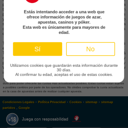
puestos que ocupan los equipos de ligas como la serbia, la rumana o la
Europa League
belga. Además, podrá consultar las tablas de clasificacion de lugares tan
Estás intentando acceder a una web que
poco conocidos por el público en general como ligas africanas, asiáticas
Supercopa Europa
ofrece información de juegos de azar,
y demás competiciones. Todo el futbol en tablas clasificatorias. Lo mismo
apuestas, casinos y póker.
Partidos amistosos
sucede con el baloncesto donde podrá consultar en todo momento la
Esta web es únicamente para mayores de
clasificacion de la liga ACB y la liga NBA además de otras menos
Partidos televisados
edad.
conocidas como la Adriatic League y la Balkan League.
También podrá realizar un seguimiento de los campeonatos tantos
Baloncesto
Sí
No
europeos como mundiales de baloncesto y de los Juegos Olímpicos.
Europa
Todo a un solo clic y sin moverse de casa. Con respecto al tenis podrá
consultar las clasificaciones tanto de dobles masculino como femenino y
Euroliga
por supuesto los puestos individuales que ocupan en el ranking ATP y
Utilizamos cookies que guardarán esta información durante
WTA los principales tenistas del mundo. La mejor manera de estar
Eurocup
30 días.
informado de la marcha del deporte del tenis.
Al confirmar tu edad, aceptas el uso de estas cookies.
España
*Las cuotas mostradas en la web son meramente orientativas. Nuestro equipo trabaja muy
duro para poder ofrecerte las cuotas más actualizadas posibles. Estas cuotas están sujetas
ACB
a posibles cambios por parte de los operadores. No olvides comprobar la cuota actualizada
en la casa de apuestas antes de realizar cualquier apuesta.
LEB
Estados Unidos
·
·
·
·
Condiciones Legales
Política Privacidad
Cookies
sitemap
sitemap
.
partidos
Google
NBA
Juega con resposabilidad
Tenis