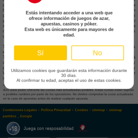
puestos que ocupan los equipos de ligas como la serbia, la rumana o la
Europa League
belga. Además, podrá consultar las tablas de clasificacion de lugares tan
Estás intentando acceder a una web que
poco conocidos por el público en general como ligas africanas, asiáticas
Supercopa Europa
ofrece información de juegos de azar,
y demás competiciones. Todo el futbol en tablas clasificatorias. Lo mismo
apuestas, casinos y póker.
Partidos amistosos
sucede con el baloncesto donde podrá consultar en todo momento la
Esta web es únicamente para mayores de
clasificacion de la liga ACB y la liga NBA además de otras menos
Partidos televisados
edad.
conocidas como la Adriatic League y la Balkan League.
También podrá realizar un seguimiento de los campeonatos tantos
Baloncesto
Sí
No
europeos como mundiales de baloncesto y de los Juegos Olímpicos.
Europa
Todo a un solo clic y sin moverse de casa. Con respecto al tenis podrá
consultar las clasificaciones tanto de dobles masculino como femenino y
Euroliga
por supuesto los puestos individuales que ocupan en el ranking ATP y
Utilizamos cookies que guardarán esta información durante
WTA los principales tenistas del mundo. La mejor manera de estar
Eurocup
30 días.
informado de la marcha del deporte del tenis.
Al confirmar tu edad, aceptas el uso de estas cookies.
España
*Las cuotas mostradas en la web son meramente orientativas. Nuestro equipo trabaja muy
duro para poder ofrecerte las cuotas más actualizadas posibles. Estas cuotas están sujetas
ACB
a posibles cambios por parte de los operadores. No olvides comprobar la cuota actualizada
en la casa de apuestas antes de realizar cualquier apuesta.
LEB
Estados Unidos
·
·
·
·
Condiciones Legales
Política Privacidad
Cookies
sitemap
sitemap
.
partidos
Google
NBA
Juega con resposabilidad
Tenis