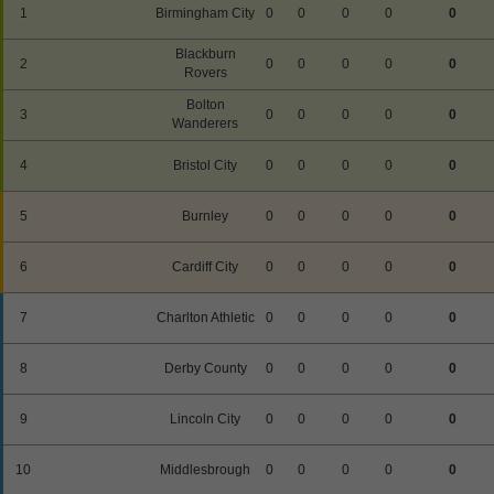
1
Birmingham City
0
0
0
0
0
Europa League
Blackburn
Supercopa Europa
2
0
0
0
0
0
Rovers
Partidos amistosos
Bolton
3
0
0
0
0
0
Partidos televisados
Wanderers
4
Bristol City
0
0
0
0
0
Baloncesto
Europa
5
Burnley
0
0
0
0
0
Euroliga
Eurocup
6
Cardiff City
0
0
0
0
0
España
7
Charlton Athletic
0
0
0
0
0
ACB
LEB
8
Derby County
0
0
0
0
0
Estados Unidos
9
Lincoln City
0
0
0
0
0
NBA
Tenis
10
Middlesbrough
0
0
0
0
0