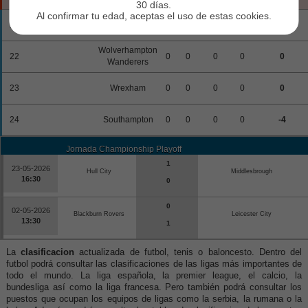
30 días.
Al confirmar tu edad, aceptas el uso de estas cookies.
West Ham
21
0
0
0
0
0
United
Wolverhampton
22
0
0
0
0
0
Wanderers
23
Wrexham
0
0
0
0
0
24
Southampton
0
0
0
0
-4
Jornada Championship Playoff
1
23-05-2026
Hull City
Middlesbrough
16:30
0
0
02-05-2026
Blackburn Rovers
Leicester City
13:30
1
La
clasificacion
actualizada de futbol, tenis o baloncesto. Dentro del
futbol podrá consultar las clasificaciones de las ligas más importantes de
todo el mundo. La liga española, la premier league, el calcio, la
bundesliga así como la liga francesa. Pero también podrá consultar los
puestos que ocupan los equipos de ligas como la serbia, la rumana o la