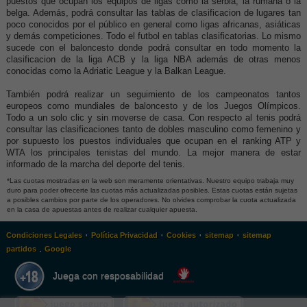
puestos que ocupan los equipos de ligas como la serbia, la rumana o la
belga. Además, podrá consultar las tablas de clasificacion de lugares tan
poco conocidos por el público en general como ligas africanas, asiáticas
y demás competiciones. Todo el futbol en tablas clasificatorias. Lo mismo
sucede con el baloncesto donde podrá consultar en todo momento la
clasificacion de la liga ACB y la liga NBA además de otras menos
conocidas como la Adriatic League y la Balkan League.
También podrá realizar un seguimiento de los campeonatos tantos
europeos como mundiales de baloncesto y de los Juegos Olímpicos.
Todo a un solo clic y sin moverse de casa. Con respecto al tenis podrá
consultar las clasificaciones tanto de dobles masculino como femenino y
por supuesto los puestos individuales que ocupan en el ranking ATP y
WTA los principales tenistas del mundo. La mejor manera de estar
informado de la marcha del deporte del tenis.
*Las cuotas mostradas en la web son meramente orientativas. Nuestro equipo trabaja muy
duro para poder ofrecerte las cuotas más actualizadas posibles. Estas cuotas están sujetas
a posibles cambios por parte de los operadores. No olvides comprobar la cuota actualizada
en la casa de apuestas antes de realizar cualquier apuesta.
·
·
·
·
Condiciones Legales
Política Privacidad
Cookies
sitemap
sitemap
.
partidos
Google
Juega con resposabilidad