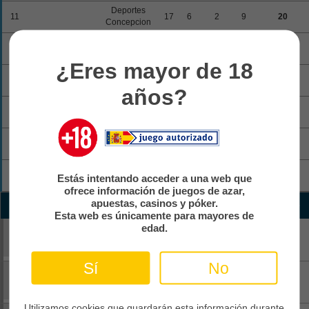
Deportes
Beisbol
11
17
6
2
9
20
Concepcion
Hockey
12
Audax Italiano
17
5
4
8
19
¿Eres mayor de 18
Fútbol Americano
13
La Serena
17
4
7
6
19
años?
Clasificación
Universidad de
14
16
5
4
7
19
Concepcion
Casas de Apuestas
15
Cobresal
17
5
2
10
17
16
Union La Calera
17
3
4
10
13
Estás intentando acceder a una web que
ofrece información de juegos de azar,
apuestas, casinos y póker.
Jornada 18
Esta web es únicamente para mayores de
edad.
08-08-2026
Universidad Catolica
Cobresal
02:30
Sí
No
08-08-2026
Huachipato
Everton Cd
21:00
Utilizamos cookies que guardarán esta información durante