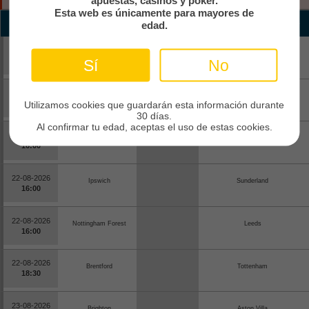
Esta web es únicamente para mayores de
Jornada 1
edad.
21-08-2026
Arsenal
Coventry
Sí
No
21:00
22-08-2026
Hull
Manchester United
13:30
Utilizamos cookies que guardarán esta información durante
30 días.
Al confirmar tu edad, aceptas el uso de estas cookies.
22-08-2026
Everton
Crystal Palace
16:00
22-08-2026
Ipswich
Sunderland
16:00
22-08-2026
Nottingham Forest
Leeds
16:00
22-08-2026
Brentford
Tottenham
18:30
23-08-2026
Brighton
Aston Villa