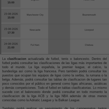
15:00
23-08-2026
Manchester City
Bournemouth
15:00
23-08-2026
Newcastle
Liverpool
17:30
24-08-2026
Ful Ham
Chelsea
21:00
La
clasificacion
actualizada de futbol, tenis o baloncesto. Dentro del
futbol podrá consultar las clasificaciones de las ligas más importantes de
todo el mundo. La liga española, la premier league, el calcio, la
bundesliga así como la liga francesa. Pero también podrá consultar los
puestos que ocupan los equipos de ligas como la serbia, la rumana o la
belga. Además, podrá consultar las tablas de clasificacion de lugares tan
poco conocidos por el público en general como ligas africanas, asiáticas
y demás competiciones. Todo el futbol en tablas clasificatorias. Lo mismo
sucede con el baloncesto donde podrá consultar en todo momento la
clasificacion de la liga ACB y la liga NBA además de otras menos
conocidas como la Adriatic League y la Balkan League.
También podrá realizar un seguimiento de los campeonatos tantos