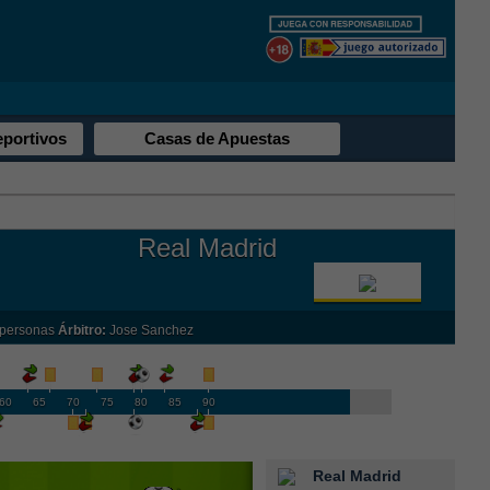
eportivos
Casas de Apuestas
Real Madrid
personas
Árbitro:
Jose Sanchez
60
65
70
75
80
85
90
Real Madrid