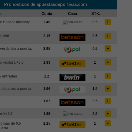
Pronosticos de apuestasdeportivas.com
s
Cuota
Casa
STK.
ic Bilbao Hándicap
2.46
0.5
+
adrid
2.15
0.5
+
verde tira a puerta:
2.95
0.5
+
 recibirá +0.5
1.83
1
+
5 entradas
2.2
1
+
 disparos a puerta
1.96
1.5
+
1.83
3.5
+
r(+) 9.5
1.85
2.5
+
t más de 0.5
2.25
1
+
uerta