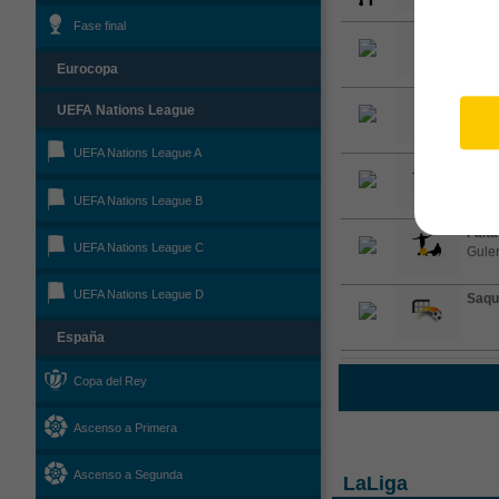
Fase final
Cent
cross
Eurocopa
Cent
UEFA Nations League
cross
UEFA Nations League A
Falta
UEFA Nations League B
Falta
UEFA Nations League C
Gule
UEFA Nations League D
Saqu
España
Copa del Rey
Ascenso a Primera
Ascenso a Segunda
LaLiga