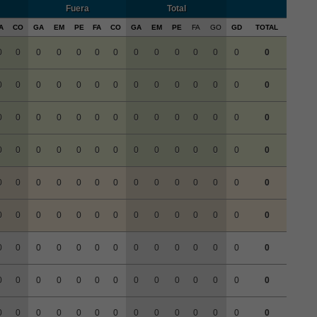
Fuera
Total
A
CO
GA
EM
PE
FA
CO
GA
EM
PE
FA
GO
GD
TOTAL
0
0
0
0
0
0
0
0
0
0
0
0
0
0
0
0
0
0
0
0
0
0
0
0
0
0
0
0
0
0
0
0
0
0
0
0
0
0
0
0
0
0
0
0
0
0
0
0
0
0
0
0
0
0
0
0
0
0
0
0
0
0
0
0
0
0
0
0
0
0
0
0
0
0
0
0
0
0
0
0
0
0
0
0
0
0
0
0
0
0
0
0
0
0
0
0
0
0
0
0
0
0
0
0
0
0
0
0
0
0
0
0
0
0
0
0
0
0
0
0
0
0
0
0
0
0