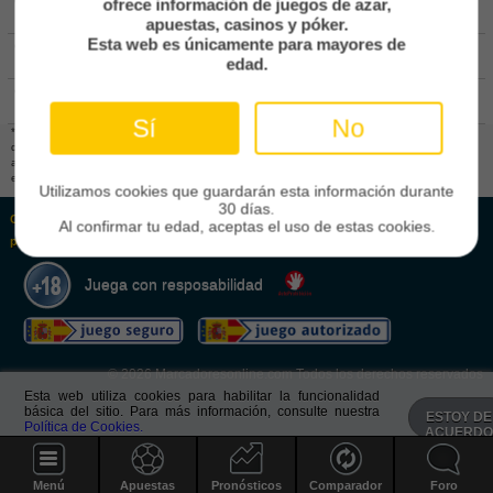
61 '
Patrick Dorgu
ofrece información de juegos de azar,
Adam Daghim
apuestas, casinos y póker.
Europa League
Esta web es únicamente para mayores de
61 '
Kasper Waarts Hoegh
Supercopa Europa
edad.
Rasmus Hoejlund
Partidos amistosos
61 '
Alexander Bah
Rasmus Kristensen
Partidos televisados
Sí
No
*Las cuotas mostradas en la web son meramente orientativas. Nuestro equipo trabaja muy
duro para poder ofrecerte las cuotas más actualizadas posibles. Estas cuotas están sujetas
a posibles cambios por parte de los operadores. No olvides comprobar la cuota actualizada
Baloncesto
en la casa de apuestas antes de realizar cualquier apuesta.
Utilizamos cookies que guardarán esta información durante
Europa
30 días.
·
·
·
·
Condiciones Legales
Política Privacidad
Cookies
sitemap
sitemap
Al confirmar tu edad, aceptas el uso de estas cookies.
Euroliga
.
partidos
Google
Eurocup
Juega con resposabilidad
España
ACB
LEB
© 2026 Marcadoresonline.com Todos los derechos reservados
Estados Unidos
Esta web utiliza cookies para habilitar la funcionalidad
básica del sitio. Para más información, consulte nuestra
ESTOY DE
NBA
Política de Cookies.
ACUERD
Tenis
Menú
Apuestas
Pronósticos
Comparador
Foro