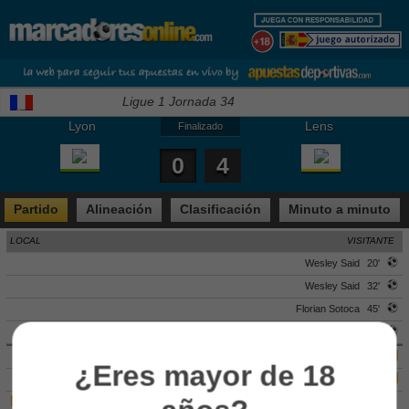
X
Fútbol
España
Ligue 1 Jornada 34
Primera División
Lyon
Lens
Finalizado
Segunda División
0
4
Segunda B
Tercera División
Partido
Alineación
Clasificación
Minuto a minuto
Copa del Rey
LOCAL
VISITANTE
Supercopa España
Wesley Said
20'
Europa
Wesley Said
32'
Premier League
Florian Sotoca
45'
Serie A
Florian Thauvin
53'
Bundesliga
Malang Sarr
5'
¿Eres mayor de 18
Ligue 1
Saud Abdulhamid
27'
63'
Pavel Sulc
Champions League