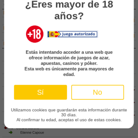
¿Eres mayor de 18
56'
Alexander Soerloth
Europa League
años?
45'
Alberto Moreno
Supercopa Europa
Eduardo Camavinga
66'
Partidos amistosos
84'
Bertrand Traore
Partidos televisados
Dani Ceballos
86'
90'
Marcelino Garcia
Baloncesto
Estás intentando acceder a una web que
46 '
Daniel Parejo
Europa
Francis Coquelin
ofrece información de juegos de azar,
apuestas, casinos y póker.
46 '
Jorge Cuenca
Euroliga
Esta web es únicamente para mayores de
Raul Albiol
edad.
Eurocup
46 '
Ilias Akhomach
Bertrand Traore
España
Federico Valverde
60 '
Sí
No
ACB
Eduardo Camavinga
LEB
Eder Militao
61 '
Nacho Fernandez
Estados Unidos
Utilizamos cookies que guardarán esta información durante
30 días.
Brahim Diaz
68 '
NBA
Al confirmar tu edad, aceptas el uso de estas cookies.
Rodrygo
73 '
Gerard Moreno
Tenis
Etienne Capoue