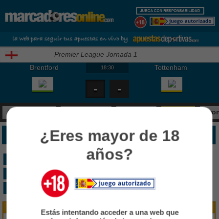
X
Fútbol
España
Premier League Jornada 1
Primera División
Brentford
Tottenham
18:30
Segunda División
-
-
Segunda B
Tercera División
Clasificación
Estadísticas
Histórico
Cuotas
Pro
Copa del Rey
¿Eres mayor de 18
Supercopa España
Comparador de cuotas
Europa
años?
Premier League
1
Serie A
X
Bundesliga
2
Ligue 1
MEJORES CUOTAS
Estás intentando acceder a una web que
Champions League