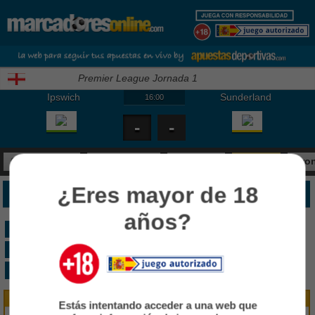
X
Fútbol
España
Premier League Jornada 1
Primera División
Ipswich
Sunderland
16:00
Segunda División
-
-
Segunda B
Tercera División
Clasificación
Estadísticas
Histórico
Cuotas
Pro
Copa del Rey
¿Eres mayor de 18
Supercopa España
Comparador de cuotas
Europa
años?
Premier League
1
Serie A
X
Bundesliga
2
Ligue 1
MEJORES CUOTAS
Estás intentando acceder a una web que
Champions League