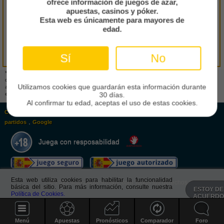
ofrece información de juegos de azar,
1
X
2
apuestas, casinos y póker.
Europa League
Esta web es únicamente para mayores de
0
0
0
Supercopa Europa
edad.
Partidos amistosos
Partidos televisados
Sí
No
*Cuotas orientativas. Comprobar antesr.
*Las cuotas mostradas en la web son meramente orientativas. Nuestro equipo trabaja muy
Baloncesto
duro para poder ofrecerte las cuotas más actualizadas posibles. Estas cuotas están sujetas
Utilizamos cookies que guardarán esta información durante
a posibles cambios por parte de los operadores. No olvides comprobar la cuota actualizada
Europa
30 días.
en la casa de apuestas antes de realizar cualquier apuesta.
Al confirmar tu edad, aceptas el uso de estas cookies.
Euroliga
·
·
·
·
Condiciones Legales
Política Privacidad
Cookies
sitemap
sitemap
Eurocup
.
partidos
Google
España
Juega con resposabilidad
ACB
LEB
Estados Unidos
Esta web utiliza cookies para habilitar la funcionalidad
© 2026 Marcadoresonline.com Todos los derechos reservados
básica del sitio. Para más información, consulte nuestra
ESTOY DE
NBA
Política de Cookies.
ACUERD
Tenis
Menú
Apuestas
Pronósticos
Comparador
Foro