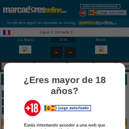
X
Fútbol
España
Ligue 1 Jornada 1
Primera División
Le Mans
Brest
20:45
Segunda División
-
-
Segunda B
Tercera División
Clasificación
Estadísticas
Histórico
Cuotas
Pro
Copa del Rey
¿Eres mayor de 18
Supercopa España
Comparador de cuotas
Europa
años?
Premier League
1
Serie A
X
Bundesliga
2
Ligue 1
MEJORES CUOTAS
Estás intentando acceder a una web que
Champions League