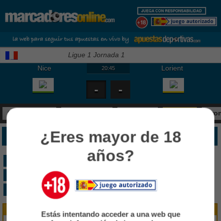
X
Fútbol
España
Ligue 1 Jornada 1
Primera División
Nice
Lorient
20:45
Segunda División
-
-
Segunda B
Tercera División
Clasificación
Estadísticas
Histórico
Cuotas
Pro
Copa del Rey
¿Eres mayor de 18
Supercopa España
Comparador de cuotas
Europa
años?
Premier League
1
Serie A
X
Bundesliga
2
Ligue 1
MEJORES CUOTAS
Estás intentando acceder a una web que
Champions League