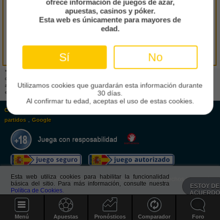
ofrece información de juegos de azar,
1
X
2
apuestas, casinos y póker.
Europa League
Esta web es únicamente para mayores de
0
0
0
Supercopa Europa
edad.
Partidos amistosos
Partidos televisados
Sí
No
*Cuotas orientativas. Comprobar antesr.
*Las cuotas mostradas en la web son meramente orientativas. Nuestro equipo trabaja muy
Baloncesto
duro para poder ofrecerte las cuotas más actualizadas posibles. Estas cuotas están sujetas
Utilizamos cookies que guardarán esta información durante
a posibles cambios por parte de los operadores. No olvides comprobar la cuota actualizada
Europa
30 días.
en la casa de apuestas antes de realizar cualquier apuesta.
Al confirmar tu edad, aceptas el uso de estas cookies.
Euroliga
·
·
·
·
Condiciones Legales
Política Privacidad
Cookies
sitemap
sitemap
Eurocup
.
partidos
Google
España
Juega con resposabilidad
ACB
LEB
Estados Unidos
Esta web utiliza cookies para habilitar la funcionalidad
© 2026 Marcadoresonline.com Todos los derechos reservados
básica del sitio. Para más información, consulte nuestra
ESTOY DE
NBA
Política de Cookies.
ACUERD
Tenis
Menú
Apuestas
Pronósticos
Comparador
Foro