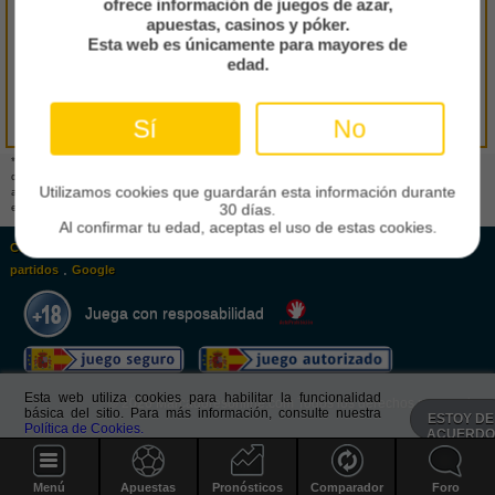
ofrece información de juegos de azar,
1
X
2
apuestas, casinos y póker.
Europa League
Esta web es únicamente para mayores de
0
0
0
Supercopa Europa
edad.
Partidos amistosos
Partidos televisados
Sí
No
*Cuotas orientativas. Comprobar antesr.
*Las cuotas mostradas en la web son meramente orientativas. Nuestro equipo trabaja muy
Baloncesto
duro para poder ofrecerte las cuotas más actualizadas posibles. Estas cuotas están sujetas
Utilizamos cookies que guardarán esta información durante
a posibles cambios por parte de los operadores. No olvides comprobar la cuota actualizada
Europa
30 días.
en la casa de apuestas antes de realizar cualquier apuesta.
Al confirmar tu edad, aceptas el uso de estas cookies.
Euroliga
·
·
·
·
Condiciones Legales
Política Privacidad
Cookies
sitemap
sitemap
Eurocup
.
partidos
Google
España
Juega con resposabilidad
ACB
LEB
Estados Unidos
Esta web utiliza cookies para habilitar la funcionalidad
© 2026 Marcadoresonline.com Todos los derechos reservados
básica del sitio. Para más información, consulte nuestra
ESTOY DE
NBA
Política de Cookies.
ACUERD
Tenis
Menú
Apuestas
Pronósticos
Comparador
Foro