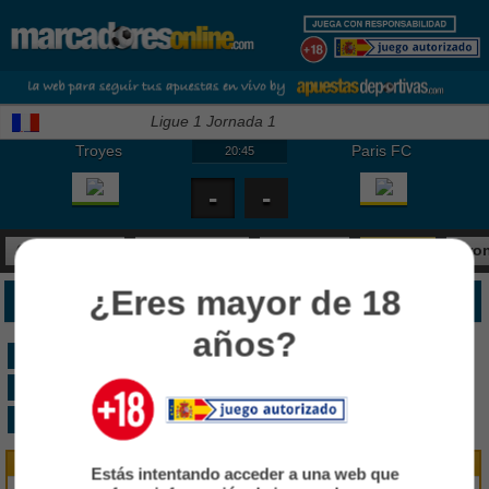
X
Fútbol
España
Ligue 1 Jornada 1
Primera División
Troyes
Paris FC
20:45
Segunda División
-
-
Segunda B
Tercera División
Clasificación
Estadísticas
Histórico
Cuotas
Pro
Copa del Rey
¿Eres mayor de 18
Supercopa España
Comparador de cuotas
Europa
años?
Premier League
1
Serie A
X
Bundesliga
2
Ligue 1
MEJORES CUOTAS
Estás intentando acceder a una web que
Champions League