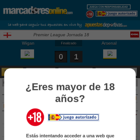
X
Fútbol
España
Premier League Jornada 18
Primera División
Wigan
Arsenal
Finalizado
Segunda División
0
1
Segunda B
Tercera División
Partido
Alineación
Clasificación
Minuto a minuto
Copa del Rey
LOCAL
VISITANTE
¿Eres mayor de 18
Supercopa España
Mikel Arteta (p)
60'
Europa
años?
Jack Wilshere
41'
Premier League
86'
Shaun Maloney
Serie A
Alex Oxlade-Chamberlain
75 '
Aaron Ramsey
Bundesliga
77 '
Franco Di Santo
Ligue 1
Callum McManaman
Estás intentando acceder a una web que
Champions League