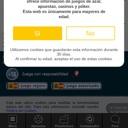
Lukas Podolski
79 '
ofrece información de juegos de azar,
Francis Coquelin
apuestas, casinos y póker.
Europa League
Esta web es únicamente para mayores de
89 '
Shaun Maloney
Supercopa Europa
edad.
Jordi Gomez
Partidos amistosos
Santi Cazorla
90 '
Laurent Koscielny
Partidos televisados
Sí
No
*Las cuotas mostradas en la web son meramente orientativas. Nuestro equipo trabaja muy
duro para poder ofrecerte las cuotas más actualizadas posibles. Estas cuotas están sujetas
a posibles cambios por parte de los operadores. No olvides comprobar la cuota actualizada
Baloncesto
en la casa de apuestas antes de realizar cualquier apuesta.
Utilizamos cookies que guardarán esta información durante
Europa
30 días.
·
·
·
·
Condiciones Legales
Política Privacidad
Cookies
sitemap
sitemap
Al confirmar tu edad, aceptas el uso de estas cookies.
Euroliga
.
partidos
Google
Eurocup
Juega con resposabilidad
España
ACB
LEB
© 2026 Marcadoresonline.com Todos los derechos reservados
Estados Unidos
Esta web utiliza cookies para habilitar la funcionalidad
básica del sitio. Para más información, consulte nuestra
ESTOY DE
NBA
Política de Cookies.
ACUERD
Tenis
Menú
Apuestas
Pronósticos
Comparador
Foro