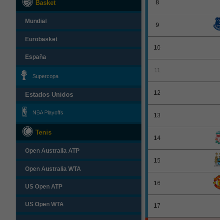
Basket
8
Mundial
9
Eurobasket
10
España
11
Supercopa
12
Estados Unidos
NBA Playoffs
13
Tenis
14
Open Australia ATP
15
Open Australia WTA
16
US Open ATP
US Open WTA
17