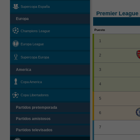
Supercopa España
Premier League
Europa
Puesto
Champions League
1
Europa League
2
Supercopa Europa
America
3
Copa America
4
Copa Libertadores
5
Partidos pretemporada
6
Partidos amistosos
7
Partidos televisados