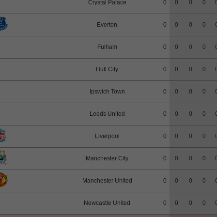
Crystal Palace
0
0
0
0
Everton
0
0
0
0
Fulham
0
0
0
0
Hull City
0
0
0
0
Ipswich Town
0
0
0
0
Leeds United
0
0
0
0
Liverpool
0
0
0
0
Manchester City
0
0
0
0
Manchester United
0
0
0
0
Newcastle United
0
0
0
0