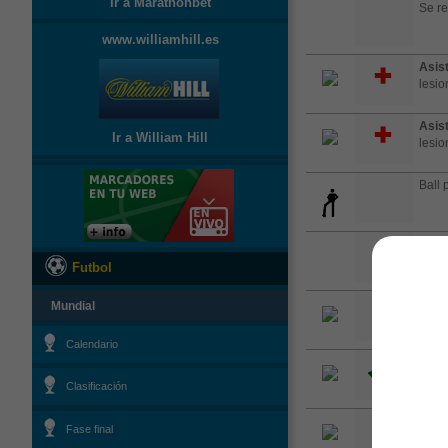
Ir a Marathonbet
Se re
www.williamhill.es
Asis
lesio
Asis
Ir a William Hill
lesio
Ball 
Play 
the pi
Futbol
Cent
Mundial
aimed
Calendario
Córn
on th
Clasificación
Cent
Fase final