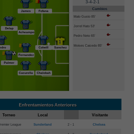
3-4-2-1
24
29
Cambios
James
Fofana
Malo Gusto 85'
9
34
Jorrel Hato 53'
Delap
Acheampong
Pedro Neto 65'
20
6
1
Moises Caicedo 85'
edro
Colwill
Sanchez
8
Fernandez
10
Palmer
3
23
Cucurella
Chalobah
Enfrentamientos Anteriores
Torneo
Local
Visitante
remier League
Sunderland
2 - 1
Chelsea