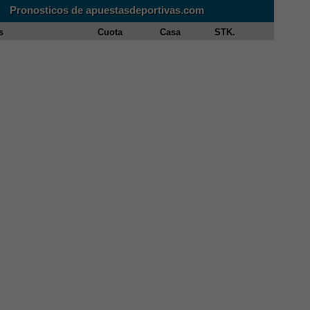
Pronosticos de apuestasdeportivas.com
s
Cuota
Casa
STK.