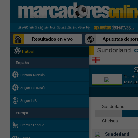
Resultados en vivo
Apuestas deport
Sunderland
C
Fútbol
España
S
Primera División
Trai Hu
Malo Gus
Segunda División
Segunda B
Sunderland
Europa
Chelsea
Premier League
Sunderland