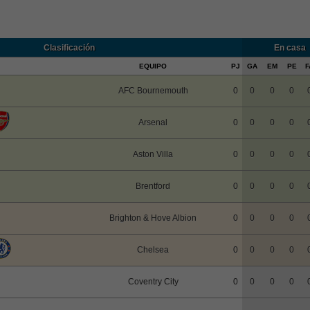
Clasificación
En casa
EQUIPO
PJ
GA
EM
PE
F
AFC Bournemouth
0
0
0
0
Arsenal
0
0
0
0
Aston Villa
0
0
0
0
Brentford
0
0
0
0
Brighton & Hove Albion
0
0
0
0
Chelsea
0
0
0
0
Coventry City
0
0
0
0