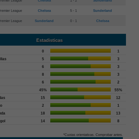
remier League
Chelsea
1 - 2
Sunderland
remier League
Chelsea
5 - 1
Sunderland
remier League
Sunderland
0 - 1
Chelsea
Estadisticas
0
1
llas
5
3
6
3
8
3
6
2
45%
55%
das
15
12
go
2
1
nda
18
13
gol
14
8
*Cuotas orientativas. Comprobar antes.