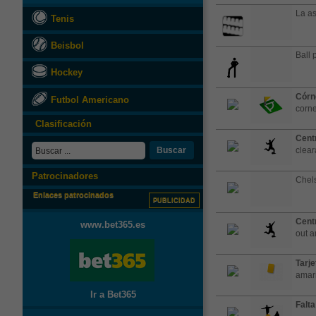
La as
Tenis
Beisbol
Ball 
Hockey
Córn
Futbol Americano
corne
Clasificación
Cent
Buscar
clea
Patrocinadores
Chels
Enlaces patrocinados
PUBLICIDAD
Cent
www.bet365.es
out a
Tarje
amari
Ir a Bet365
Falta