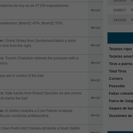
25/10/25
P
istencia de hoy es de 47155 espectadores
21/05/17
P
90+14'
14/12/16
P
possession: [team1]: 45%, [team2]: 55%.
90+14'
er:
Granit Xhaka from Sunderland takes a short
r kick from the right.
90+13'
Tarjetas rojas
Tarjetas amari
ro:
Trevoh Chalobah relieves the pressure with a
rance
90+13'
Tiros a puerta
Total Tiros
ea are in control of the ball.
Corners
90+13'
Posesión
ro:
Safe hands from Robert Sanchez as she comes
Faltas cometi
nd claims the ball
90+12'
Fuera de Jue
Saques de ba
ta:
El árbitro muestra a Cole Palmer la tarjeta
Ocasiones de 
lla por conducta antideportiva.
90+11'
:
Joao Pedro del Chelsea atropella a Noah Sadiki
90+11'