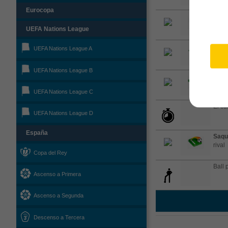
Eurocopa
Tiro 
UEFA Nations League
Fuera
UEFA Nations League A
(Sun
UEFA Nations League B
Saqu
campo
UEFA Nations League C
El cu
UEFA Nations League D
España
Saqu
rival
Copa del Rey
Ball 
Ascenso a Primera
Ascenso a Segunda
Descenso a Tercera