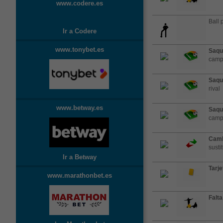
www.codere.es
Ball 
Ir a Codere
www.tonybet.es
Saqu
campo
Saqu
rival
www.betway.es
Saqu
campo
Camb
susti
Ir a Betway
Tarje
www.marathonbet.es
Falta