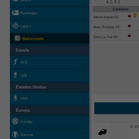
Serie A
4-2-3-1
Cambios
Bundesliga
Nilson Angulo 61'
Ligue 1
Brian Brobbey 61'
Enzo Le Fee 90'
Baloncesto
España
ACB
LEB
Estados Unidos
NBA
Europa
Euroliga
El árb
Eurocup