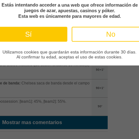
Estás intentando acceder a una web que ofrece información de
a puerta:
Disparo detenido de Josh Acheampong
juegos de azar, apuestas, casinos y póker.
90+4'
Esta web es únicamente para mayores de edad.
 de juego:
Fuera de juego de Habib Diarra
Sí
No
derland)
90+3'
e de banda:
Sunderland saca de banda desde el
Utilizamos cookies que guardarán esta información durante 30 días.
 rival
90+2'
Al confirmar tu edad, aceptas el uso de estas cookies.
arto árbitro muestra que deben añadirse 10 minuto(s)
90+1'
e de banda:
Chelsea saca de banda desde el campo
90+1'
possession: [team1]: 45%, [team2]: 55%.
90'
Mostrar mas comentarios