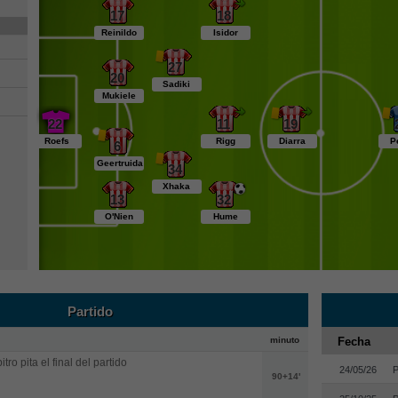
17
18
Reinildo
Isidor
27
20
Sadiki
Mukiele
22
11
19
Roefs
Rigg
Diarra
P
6
Geertruida
34
Xhaka
13
32
O'Nien
Hume
Partido
minuto
Fecha
itro pita el final del partido
24/05/26
P
90+14'