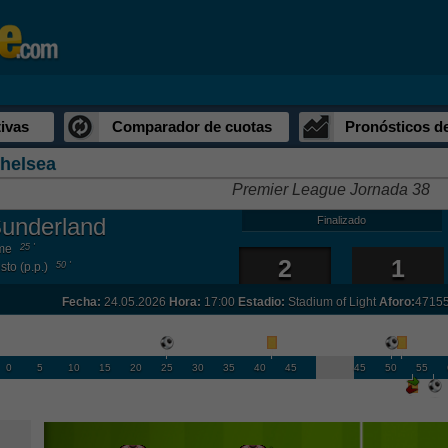
ivas
Comparador de cuotas
Pronósticos d
helsea
Premier League Jornada 38
underland
Finalizado
me
25 '
2
1
to (p.p.)
50 '
Fecha:
24.05.2026
Hora:
17:00
Estadio:
Stadium of Light
Aforo:
47155
0
5
10
15
20
25
30
35
40
45
45
50
55