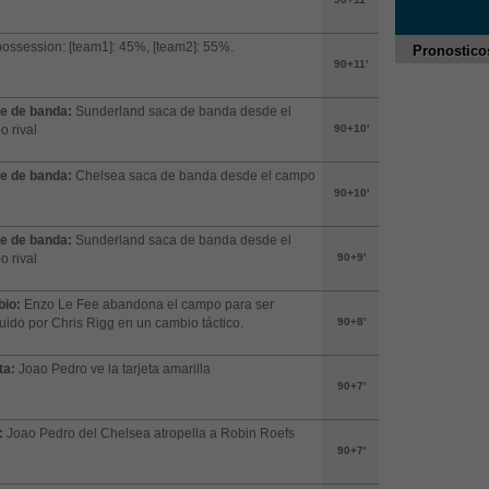
possession: [team1]: 45%, [team2]: 55%.
Pronostico
90+11'
e de banda:
Sunderland saca de banda desde el
 rival
90+10'
e de banda:
Chelsea saca de banda desde el campo
90+10'
e de banda:
Sunderland saca de banda desde el
 rival
90+9'
io:
Enzo Le Fee abandona el campo para ser
tuido por Chris Rigg en un cambio táctico.
90+8'
ta:
Joao Pedro ve la tarjeta amarilla
90+7'
:
Joao Pedro del Chelsea atropella a Robin Roefs
90+7'