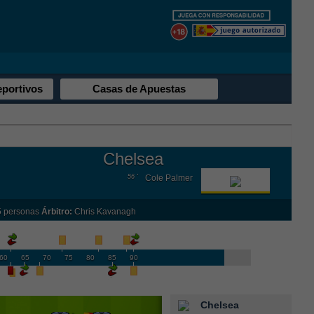
eportivos
Casas de Apuestas
Chelsea
56 '
Cole Palmer
 personas
Árbitro:
Chris Kavanagh
60
65
70
75
80
85
90
Chelsea