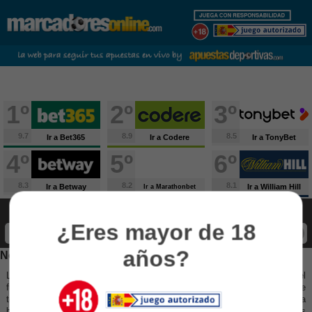
X
Fútbol
España
Primera División
1º
2º
3º
Segunda División
Segunda B
9.7
8.9
8.5
Ir a Bet365
Ir a Codere
Ir a TonyBet
Tercera División
4º
5º
6º
Copa del Rey
8.3
8.2
8.1
Supercopa España
Ir a Betway
Ir a William Hill
Ir a Marathonbet
Clasificación General
Europa
¿Eres mayor de 18
Premier League
Oceanía
Australia
New South Wales
Futbol
Serie A
años?
No existe clasificación para este torneo
Bundesliga
La
clasificacion
actualizada de futbol, tenis o baloncesto. Dentro del
futbol podrá consultar las clasificaciones de las ligas más importantes de
Ligue 1
todo el mundo. La liga española, la premier league, el calcio, la
Champions League
bundesliga así como la liga francesa. Pero también podrá consultar los