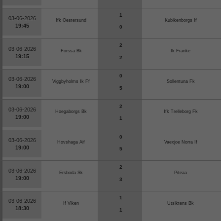
1
03-06-2026
Ifk Oestersund
Kubikenborgs If
19:45
0
2
03-06-2026
Forssa Bk
Ik Franke
19:15
2
0
03-06-2026
Viggbyholms Ik Ff
Sollentuna Fk
19:00
5
2
03-06-2026
Hoegaborgs Bk
Ifk Trelleborg Fk
19:00
1
0
03-06-2026
Hovshaga Aif
Vaexjoe Norra If
19:00
5
2
03-06-2026
Ersboda Sk
Piteaa
19:00
3
1
03-06-2026
If Viken
Utsiktens Bk
18:30
1