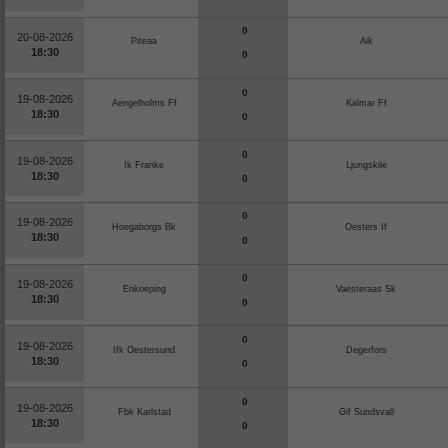
0
20-08-2026
Piteaa
Aik
18:30
0
0
19-08-2026
Aengelholms Ff
Kalmar Ff
18:30
0
0
19-08-2026
Ik Franke
Ljungskile
18:30
0
0
19-08-2026
Hoegaborgs Bk
Oesters If
18:30
0
0
19-08-2026
Enkoeping
Vaesteraas Sk
18:30
0
0
19-08-2026
Ifk Oestersund
Degerfors
18:30
0
0
19-08-2026
Fbk Karlstad
Gif Sundsvall
18:30
0