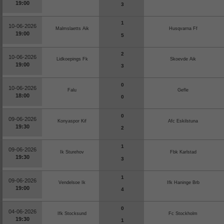
19:00
3
1
10-06-2026
Malmslaetts Aik
Husqvarna Ff
19:00
5
2
10-06-2026
Lidkoepings Fk
Skoevde Aik
19:00
3
0
10-06-2026
Falu
Gefle
18:00
0
0
09-06-2026
Konyaspor Kif
Afc Eskilstuna
19:30
2
1
09-06-2026
Ik Sturehov
Fbk Karlstad
19:30
3
1
09-06-2026
Vendelsoe Ik
Ifk Haninge Brb
19:00
4
0
04-06-2026
Ifk Stocksund
Fc Stockholm
19:30
1