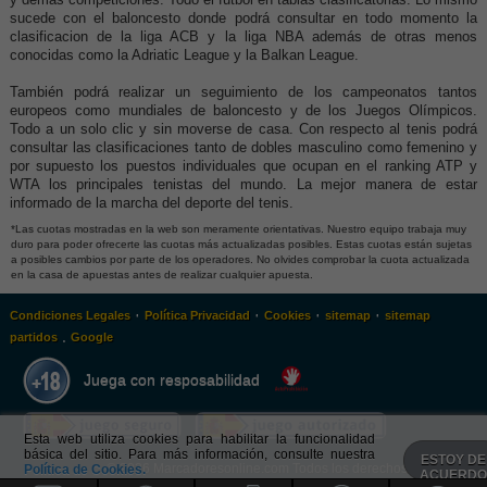
sucede con el baloncesto donde podrá consultar en todo momento la
clasificacion de la liga ACB y la liga NBA además de otras menos
conocidas como la Adriatic League y la Balkan League.
También podrá realizar un seguimiento de los campeonatos tantos
europeos como mundiales de baloncesto y de los Juegos Olímpicos.
Todo a un solo clic y sin moverse de casa. Con respecto al tenis podrá
consultar las clasificaciones tanto de dobles masculino como femenino y
por supuesto los puestos individuales que ocupan en el ranking ATP y
WTA los principales tenistas del mundo. La mejor manera de estar
informado de la marcha del deporte del tenis.
*Las cuotas mostradas en la web son meramente orientativas. Nuestro equipo trabaja muy
duro para poder ofrecerte las cuotas más actualizadas posibles. Estas cuotas están sujetas
a posibles cambios por parte de los operadores. No olvides comprobar la cuota actualizada
en la casa de apuestas antes de realizar cualquier apuesta.
·
·
·
·
Condiciones Legales
Política Privacidad
Cookies
sitemap
sitemap
.
partidos
Google
Juega con resposabilidad
Esta web utiliza cookies para habilitar la funcionalidad
básica del sitio. Para más información, consulte nuestra
ESTOY DE
Política de Cookies.
© 2026 Marcadoresonline.com Todos los derechos reservados
ACUERD