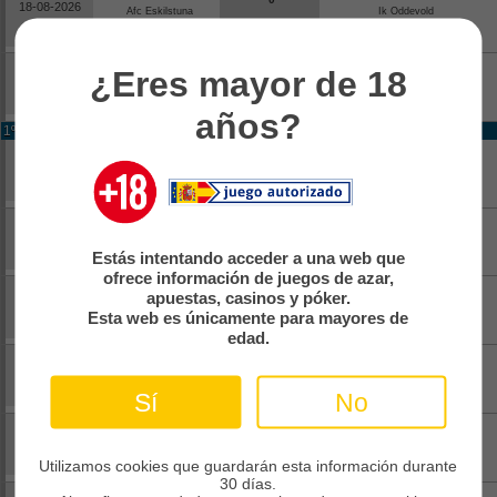
18-08-2026
Afc Eskilstuna
Ik Oddevold
18:30
0
0
¿Eres mayor de 18
18-08-2026
Ifk Skoevde Fk
Falkenbergs Ff
18:30
0
años?
1º Ronda
1
27-07-2026
Ifk Skoevde Fk
Joenkoepings Soedra
19:00
0
0
23-06-2026
Fc Jaerfaella
Fc Arlanda
19:30
2
Estás intentando acceder a una web que
ofrece información de juegos de azar,
0
apuestas, casinos y póker.
23-06-2026
Bk Astrio
Aengelholms Ff
Esta web es únicamente para mayores de
19:00
3
edad.
1
22-06-2026
Raeppe Goif
Haessleholms If
19:00
1
Sí
No
0
22-06-2026
Landvetter Is
Dalstorps If
19:00
1
Utilizamos cookies que guardarán esta información durante
30 días.
5