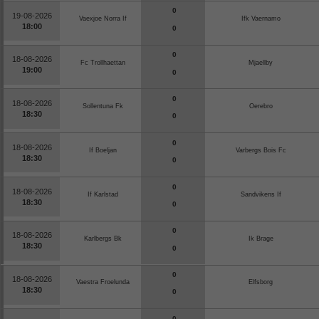
0
19-08-2026
Vaexjoe Norra If
Ifk Vaernamo
18:00
0
0
18-08-2026
Fc Trollhaettan
Mjaellby
19:00
0
0
18-08-2026
Sollentuna Fk
Oerebro
18:30
0
0
18-08-2026
If Boeljan
Varbergs Bois Fc
18:30
0
0
18-08-2026
If Karlstad
Sandvikens If
18:30
0
0
18-08-2026
Karlbergs Bk
Ik Brage
18:30
0
0
18-08-2026
Vaestra Froelunda
Elfsborg
18:30
0
0