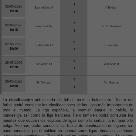
2
02-06-2026
Saevedalens If
If Boeljan
19:30
3
2
02-06-2026
Vaestkurd Bk
Fc Trollhaettan
19:15
3
0
02-06-2026
Hudiksvalls Ff
Friska Viljor
19:00
1
0
28-05-2026
Assyriska Ff
Vasalunds If
19:30
1
5
26-05-2026
Bk Olympic
Afc Malmoe
18:00
3
La
clasificacion
actualizada de futbol, tenis o baloncesto. Dentro del
futbol podrá consultar las clasificaciones de las ligas más importantes de
todo el mundo. La liga española, la premier league, el calcio, la
bundesliga así como la liga francesa. Pero también podrá consultar los
puestos que ocupan los equipos de ligas como la serbia, la rumana o la
belga. Además, podrá consultar las tablas de clasificacion de lugares tan
poco conocidos por el público en general como ligas africanas, asiáticas
y demás competiciones. Todo el futbol en tablas clasificatorias. Lo mismo