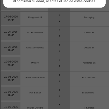
Al confirmar tu edad, aceptas el uso de estas cookies.
21-06-2026
Bollstanaes Sk
Fc Gute
15:00
2
0
17-06-2026
Raagsveds If
Enkoeping
19:30
2
0
11-06-2026
Ac Studenterna
Lindoe Ff
19:00
4
4
11-06-2026
Vaestra Froelunda
Onsala Bk
19:00
2
0
10-06-2026
Unik Fk
Karlbergs Bk
20:00
1
1
10-06-2026
Football Primetime
Fk Karlskrona
19:30
0
2
10-06-2026
Fbk Balkan
Eskilsminne If
19:00
2
0
10-06-2026
If Eker Oerebro
If Karlstad