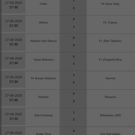
1
27-08-2025
Trebic
Fk Nove Sady
17:30
2
2
27-08-2025
Hlinsko
Fk Trutnov
17:30
1
0
27-08-2025
Hluboka Nad Vltavou
Fc Silon Taborsko
17:30
4
0
27-08-2025
Tatran Bohunice
Fc Zbrojovka Brno
17:30
4
1
27-08-2025
Fk Bospor Bohumin
Karvina
17:30
6
0
27-08-2025
Hodonin
Slovacko
17:30
2
1
27-08-2025
Sokol Hostoun
Bohemians 1905
17:30
2
4
27-08-2025
Kraluv Dvur
Usti Nad Labem