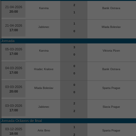
2
Europa League
21-04-2026
Karvina
Banik Ostrava
20:00
1
Supercopa Europa
1
Partidos amistosos
21-04-2026
Jablonec
Mlada Boleslav
17:00
0
Partidos televisados
Jornada
Baloncesto
3
05-03-2026
Karvina
Viktoria Plzen
17:00
Europa
0
Euroliga
0
04-03-2026
Hradec Kralove
Banik Ostrava
Eurocup
17:00
0
España
0
03-03-2026
Mlada Boleslav
Sparta Prague
ACB
20:00
0
LEB
2
03-03-2026
Jablonec
Slavia Prague
Estados Unidos
17:00
2
NBA
Jornada Octavos de final
1
03-12-2025
Tenis
Artis Brno
Sparta Prague
18:00
2