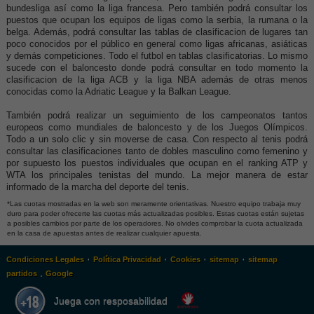
bundesliga así como la liga francesa. Pero también podrá consultar los
puestos que ocupan los equipos de ligas como la serbia, la rumana o la
belga. Además, podrá consultar las tablas de clasificacion de lugares tan
poco conocidos por el público en general como ligas africanas, asiáticas
y demás competiciones. Todo el futbol en tablas clasificatorias. Lo mismo
sucede con el baloncesto donde podrá consultar en todo momento la
clasificacion de la liga ACB y la liga NBA además de otras menos
conocidas como la Adriatic League y la Balkan League.
También podrá realizar un seguimiento de los campeonatos tantos
europeos como mundiales de baloncesto y de los Juegos Olímpicos.
Todo a un solo clic y sin moverse de casa. Con respecto al tenis podrá
consultar las clasificaciones tanto de dobles masculino como femenino y
por supuesto los puestos individuales que ocupan en el ranking ATP y
WTA los principales tenistas del mundo. La mejor manera de estar
informado de la marcha del deporte del tenis.
*Las cuotas mostradas en la web son meramente orientativas. Nuestro equipo trabaja muy
duro para poder ofrecerte las cuotas más actualizadas posibles. Estas cuotas están sujetas
a posibles cambios por parte de los operadores. No olvides comprobar la cuota actualizada
en la casa de apuestas antes de realizar cualquier apuesta.
·
·
·
·
Condiciones Legales
Política Privacidad
Cookies
sitemap
sitemap
.
partidos
Google
Juega con resposabilidad