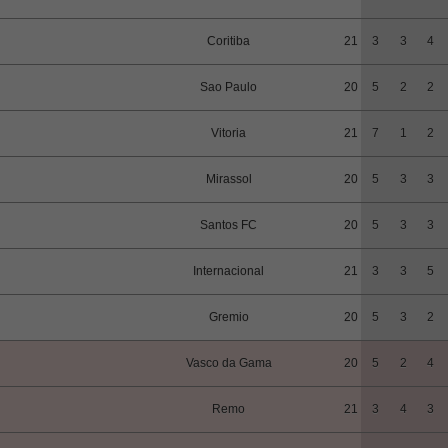
Coritiba
21
3
3
4
Sao Paulo
20
5
2
2
Vitoria
21
7
1
2
Mirassol
20
5
3
3
Santos FC
20
5
3
3
Internacional
21
3
3
5
Gremio
20
5
3
2
Vasco da Gama
20
5
2
4
Remo
21
3
4
3