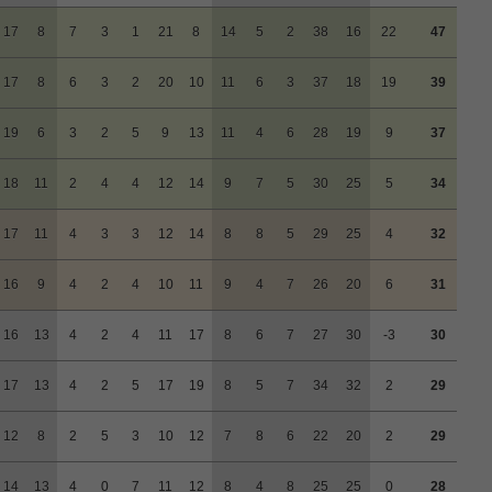
17
8
7
3
1
21
8
14
5
2
38
16
22
47
17
8
6
3
2
20
10
11
6
3
37
18
19
39
19
6
3
2
5
9
13
11
4
6
28
19
9
37
18
11
2
4
4
12
14
9
7
5
30
25
5
34
17
11
4
3
3
12
14
8
8
5
29
25
4
32
16
9
4
2
4
10
11
9
4
7
26
20
6
31
16
13
4
2
4
11
17
8
6
7
27
30
-3
30
17
13
4
2
5
17
19
8
5
7
34
32
2
29
12
8
2
5
3
10
12
7
8
6
22
20
2
29
14
13
4
0
7
11
12
8
4
8
25
25
0
28