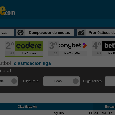
ivas
Comparador de cuotas
Pronósticos d
2º
3º
4º
8.9
Ir a Codere
8.5
Ir a TonyBet
8.3
Ir a
utbol
clasificacion liga
neral
del Sur
Brasil
Elige País:
Elige Torneo:
Clasificación
En cas
EQUIPO
PJ
GA
EM
PE