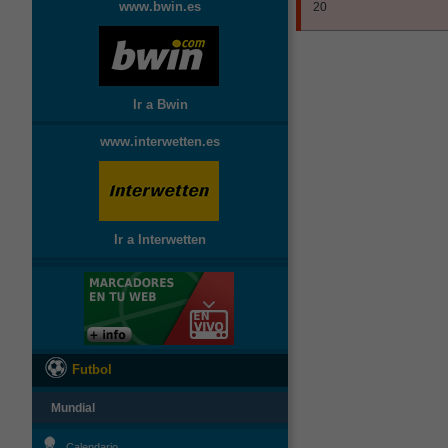
www.bwin.es
20
Ir a Bwin
www.interwetten.es
Ir a Interwetten
Futbol
Mundial
Calendario