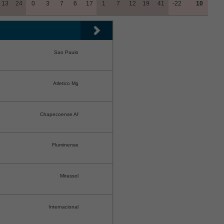
13
24
0
3
7
6
17
1
7
12
19
41
-22
10
Sao Paulo
Atletico Mg
Chapecoense Af
Fluminense
Mirassol
Internacional