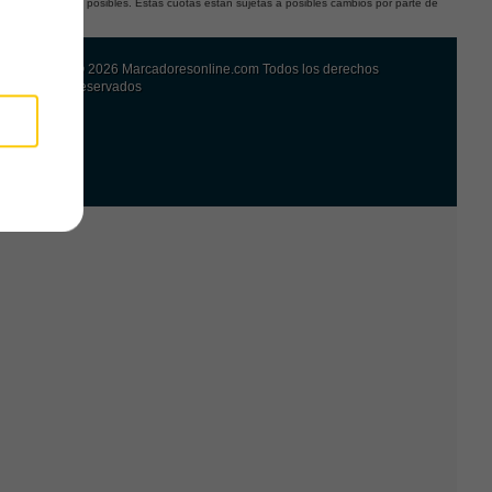
ás actualizadas posibles. Estas cuotas están sujetas a posibles cambios por parte de
© 2026 Marcadoresonline.com Todos los derechos
reservados