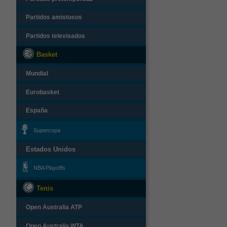
Partidos amistosos
Partidos televisados
Basket
Mundial
Eurobasket
España
Supercopa
Estados Unidos
NBA Playoffs
Tenis
Open Australia ATP
Open Australia WTA