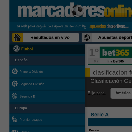
Resultados en vivo
Apuestas deport
1º
Fútbol
España
9.7
Ir a Bet365
clasificacion f
Primera División
Clasificación Ge
Segunda División
América 
Elija zona:
Segunda B
Europa
Serie A
Premier League
Puesto