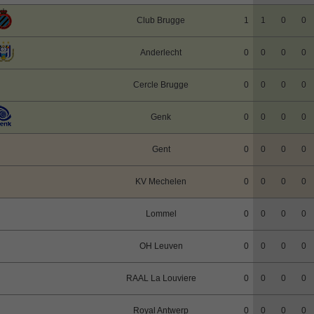
Club Brugge
1
1
0
0
Anderlecht
0
0
0
0
Cercle Brugge
0
0
0
0
Genk
0
0
0
0
Gent
0
0
0
0
KV Mechelen
0
0
0
0
Lommel
0
0
0
0
OH Leuven
0
0
0
0
RAAL La Louviere
0
0
0
0
Royal Antwerp
0
0
0
0