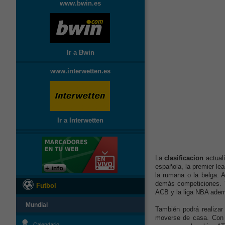
www.bwin.es
Ir a Bwin
www.interwetten.es
Ir a Interwetten
La
clasificacion
actuali
española, la premier le
la rumana o la belga. A
demás competiciones. T
Futbol
ACB y la liga NBA adem
Mundial
También podrá realiza
moverse de casa. Con r
Calendario