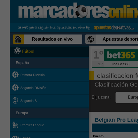
Resultados en vivo
Apuestas deport
1º
Fútbol
España
9.7
Ir a Bet365
clasificacion f
Primera División
Clasificación Ge
Segunda División
Euro
Elija zona:
Segunda B
Europa
Belgian Pro Le
Premier League
Puesto