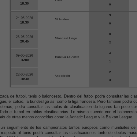
Gent
18:30
0
3
24-05-2026
St.truiden
18:30
0
0
23-05-2026
Standard Liege
20:45
2
4
09-05-2026
Raal La Louviere
16:00
1
2
22-03-2026
Anderlecht
18:30
3
zada de futbol, tenis o baloncesto. Dentro del futbol podrá consultar las cl
ague, el calcio, la bundesliga así como la liga francesa. Pero también podrá c
demás, podrá consultar las tablas de clasificacion de lugares tan poco con
odo el futbol en tablas clasificatorias. Lo mismo sucede con el baloncesto
ás de otras menos conocidas como la Adriatic League y la Balkan League.
r un seguimiento de los campeonatos tantos europeos como mundiales de b
especto al tenis podrá consultar las clasificaciones tanto de dobles mas