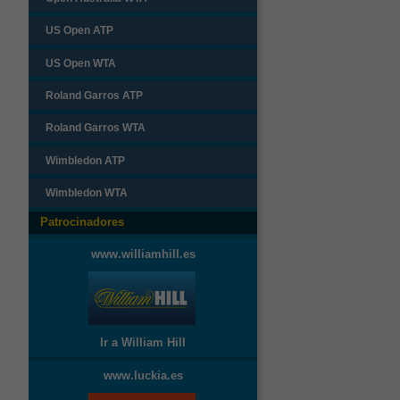
US Open ATP
US Open WTA
Roland Garros ATP
Roland Garros WTA
Wimbledon ATP
Wimbledon WTA
Patrocinadores
www.williamhill.es
Ir a William Hill
www.luckia.es