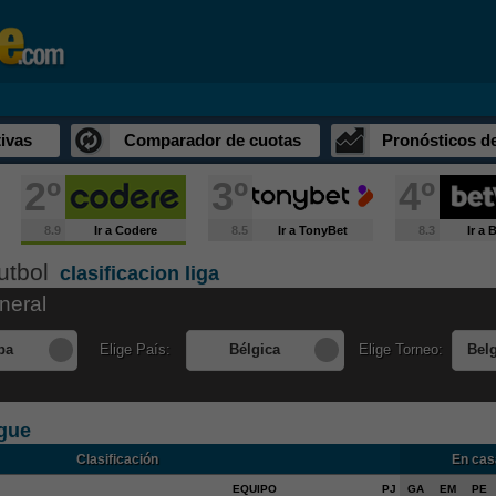
ivas
Comparador de cuotas
Pronósticos d
2º
3º
4º
8.9
Ir a Codere
8.5
Ir a TonyBet
8.3
Ir a
utbol
clasificacion liga
neral
pa
Bélgica
Bel
Elige País:
Elige Torneo:
ague
Clasificación
En cas
EQUIPO
PJ
GA
EM
PE