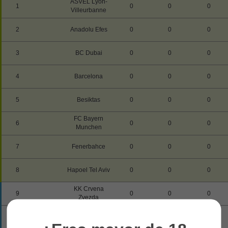
ASVEL Lyon-
1
0
0
0
Villeurbanne
Europa League
Supercopa Europa
2
Anadolu Efes
0
0
0
Partidos amistosos
3
BC Dubai
0
0
0
Partidos televisados
4
Barcelona
0
0
0
Baloncesto
Europa
5
Besiktas
0
0
0
Euroliga
FC Bayern
Eurocup
6
0
0
0
Munchen
España
7
Fenerbahce
0
0
0
ACB
LEB
8
Hapoel Tel Aviv
0
0
0
Estados Unidos
KK Crvena
9
0
0
0
NBA
Zvezda
Tenis
10
Maccabi Tel Aviv
0
0
0