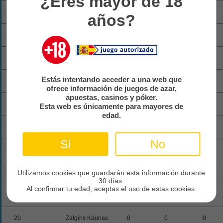
¿Eres mayor de 18
Beisbol
11
Olimpia Milano
0
0
0
años?
Hockey
12
Olympiacos B.C.
0
0
0
Fútbol Americano
13
Panathinaikos
0
0
0
Clasificación
Estás intentando acceder a una web que
14
Paris Basketball
0
0
0
ofrece información de juegos de azar,
apuestas, casinos y póker.
Casas de Apuestas
15
Partizan
0
0
0
Esta web es únicamente para mayores de
edad.
16
Real Madrid
0
0
0
Sí
No
17
Saski Baskonia
0
0
0
Utilizamos cookies que guardarán esta información durante
18
Valencia
0
0
0
30 días.
Al confirmar tu edad, aceptas el uso de estas cookies.
19
Virtus Bologna
0
0
0
20
Zalgiris Kaunas
0
0
0