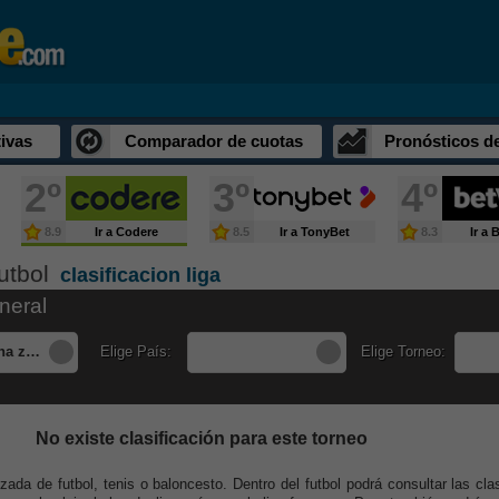
ivas
Comparador de cuotas
Pronósticos d
2º
3º
4º
8.9
Ir a Codere
8.5
Ir a TonyBet
8.3
Ir a
utbol
clasificacion liga
neral
na zona
Elige País:
Elige Torneo:
No existe clasificación para este torneo
zada de futbol, tenis o baloncesto. Dentro del futbol podrá consultar las cl