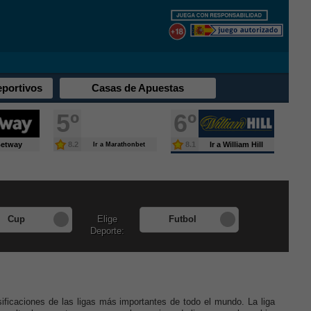
eportivos
Casas de Apuestas
5º
6º
 Betway
8.2
8.1
Ir a William Hill
Ir a Marathonbet
Cup
Futbol
Elige
Deporte:
asificaciones de las ligas más importantes de todo el mundo. La liga