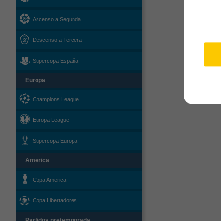
Ascenso a Segunda
Descenso a Tercera
Supercopa España
Europa
Champions League
Europa League
Supercopa Europa
America
Copa America
Copa Libertadores
Partidos pretemporada