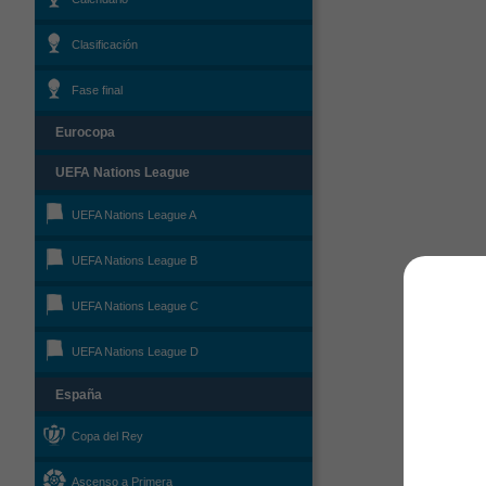
Clasificación
Fase final
Eurocopa
UEFA Nations League
UEFA Nations League A
UEFA Nations League B
UEFA Nations League C
UEFA Nations League D
España
Copa del Rey
Ascenso a Primera