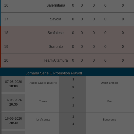
16
Salernitana
0
0
0
0
0
17
Savoia
0
0
0
0
0
18
Scafatese
0
0
0
0
0
19
Sorrento
0
0
0
0
0
20
Team Altamura
0
0
0
0
0
Jornada Serie C Promotion Playoff
3
07-06-2026
Ascoli Calcio 1898 Fc
Union Brescia
18:00
0
2
16-05-2026
Torres
Bra
20:30
1
1
16-05-2026
Lr Vicenza
Benevento
20:30
4