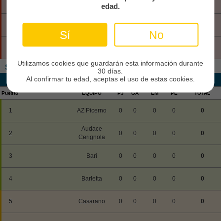
18
Torres
0
0
0
0
0
edad.
19
Vado
0
0
0
0
0
Sí
No
20
Vis Pesaro
0
0
0
0
0
Utilizamos cookies que guardarán esta información durante
Serie C Grp. C
30 días.
Al confirmar tu edad, aceptas el uso de estas cookies.
Clasificación
Total
Puesto
EQUIPO
PJ
GA
EM
PE
TOTAL
1
AZ Picerno
0
0
0
0
0
Audace
2
0
0
0
0
0
Cerignola
3
Bari
0
0
0
0
0
4
Barletta
0
0
0
0
0
5
Casarano
0
0
0
0
0