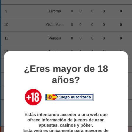
9
Livorno
0
0
0
0
0
10
Ostia Mare
0
0
0
0
0
11
Perugia
0
0
0
0
0
12
Pescara
0
0
0
0
0
¿Eres mayor de 18
13
Pianese
0
0
0
0
0
años?
14
Pineto
0
0
0
0
0
15
Ravenna
0
0
0
0
0
16
Sambenedettese
0
0
0
0
0
Estás intentando acceder a una web que
ofrece información de juegos de azar,
17
Spezia
0
0
0
0
0
apuestas, casinos y póker.
Esta web es únicamente para mayores de