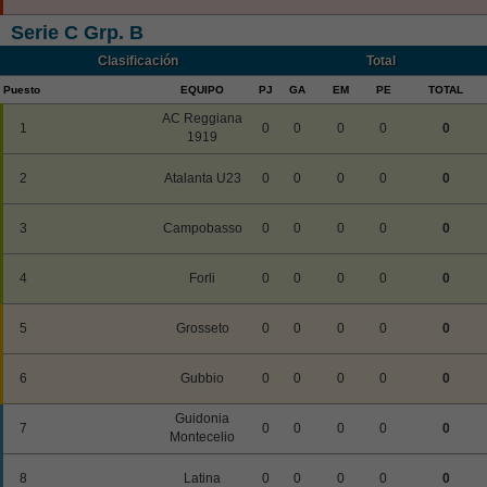
Serie C Grp. B
Clasificación
Total
Puesto
EQUIPO
PJ
GA
EM
PE
TOTAL
AC Reggiana
1
0
0
0
0
0
1919
2
Atalanta U23
0
0
0
0
0
3
Campobasso
0
0
0
0
0
4
Forli
0
0
0
0
0
5
Grosseto
0
0
0
0
0
6
Gubbio
0
0
0
0
0
Guidonia
7
0
0
0
0
0
Montecelio
8
Latina
0
0
0
0
0