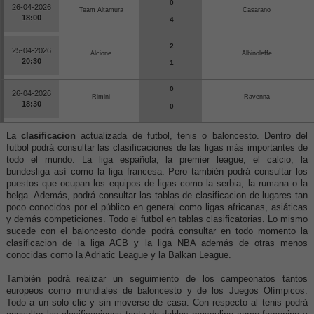
0
26-04-2026
Team Altamura
Casarano
18:00
4
2
25-04-2026
Alcione
Albinoleffe
20:30
1
0
26-04-2026
Rimini
Ravenna
18:30
0
La
clasificacion
actualizada de futbol, tenis o baloncesto. Dentro del
futbol podrá consultar las clasificaciones de las ligas más importantes de
todo el mundo. La liga española, la premier league, el calcio, la
bundesliga así como la liga francesa. Pero también podrá consultar los
puestos que ocupan los equipos de ligas como la serbia, la rumana o la
belga. Además, podrá consultar las tablas de clasificacion de lugares tan
poco conocidos por el público en general como ligas africanas, asiáticas
y demás competiciones. Todo el futbol en tablas clasificatorias. Lo mismo
sucede con el baloncesto donde podrá consultar en todo momento la
clasificacion de la liga ACB y la liga NBA además de otras menos
conocidas como la Adriatic League y la Balkan League.
También podrá realizar un seguimiento de los campeonatos tantos
europeos como mundiales de baloncesto y de los Juegos Olímpicos.
Todo a un solo clic y sin moverse de casa. Con respecto al tenis podrá