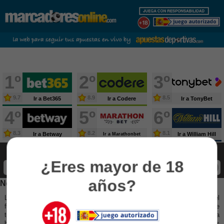
X
Fútbol
España
Primera División
1º
2º
3º
Segunda División
Segunda B
9.7
8.9
8.5
Ir a Bet365
Ir a Codere
Ir a TonyBet
Tercera División
4º
5º
6º
Copa del Rey
8.3
8.2
8.1
Supercopa España
Ir a Betway
Ir a William Hill
Ir a Marathonbet
Clasificación General
Europa
¿Eres mayor de 18
Premier League
Europa
Escocia
Premiership Qualification
Futbol
Serie A
años?
No existe clasificación para este torneo
Bundesliga
La
clasificacion
actualizada de futbol, tenis o baloncesto. Dentro del
futbol podrá consultar las clasificaciones de las ligas más importantes de
Ligue 1
todo el mundo. La liga española, la premier league, el calcio, la
Champions League
bundesliga así como la liga francesa. Pero también podrá consultar los