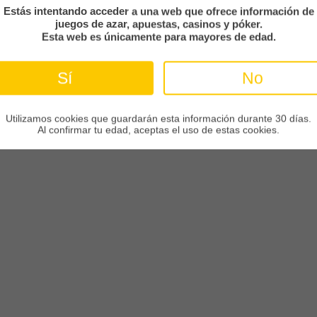
 son meramente orientativas. Nuestro equipo trabaja muy duro para poder ofrecerte las cuotas m
Estás intentando acceder a una web que ofrece información de
robar la cuota actualizada en la casa de apuestas antes de realizar cualquier apuesta.
juegos de azar, apuestas, casinos y póker.
Esta web es únicamente para mayores de edad.
·
·
Juega con resposabilidad
ítica Privacidad
Cookies
.
s
Google
Sí
No
Utilizamos cookies que guardarán esta información durante 30 días.
Al confirmar tu edad, aceptas el uso de estas cookies.