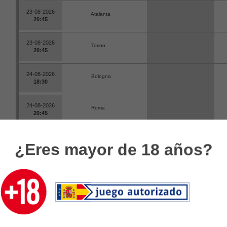
23-08-2026
Atalanta
20:45
23-08-2026
Torino
20:45
24-08-2026
Bologna
18:30
24-08-2026
Roma
20:45
zada de futbol, tenis o baloncesto. Dentro del futbol podrá consultar las cl
¿Eres mayor de 18 años?
ague, el calcio, la bundesliga así como la liga francesa. Pero también podrá c
demás, podrá consultar las tablas de clasificacion de lugares tan poco con
odo el futbol en tablas clasificatorias. Lo mismo sucede con el baloncesto
ás de otras menos conocidas como la Adriatic League y la Balkan League.
r un seguimiento de los campeonatos tantos europeos como mundiales de b
especto al tenis podrá consultar las clasificaciones tanto de dobles mas
P y WTA los principales tenistas del mundo. La mejor manera de estar informa