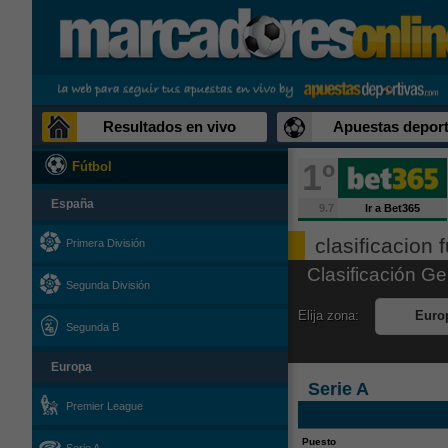
Resultados en vivo
Apuestas deport
1º
Fútbol
España
9.7
Ir a Bet365
clasificacion f
Primera División
Clasificación Ge
Segunda División
Euro
Elija zona:
Segunda B
Europa
Serie A
Premier League
Puesto