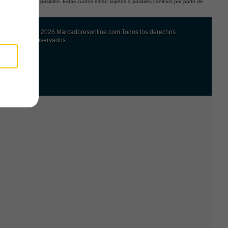
ás actualizadas posibles. Estas cuotas están sujetas a posibles cambios por parte de
© 2026 Marcadoresonline.com Todos los derechos
reservados