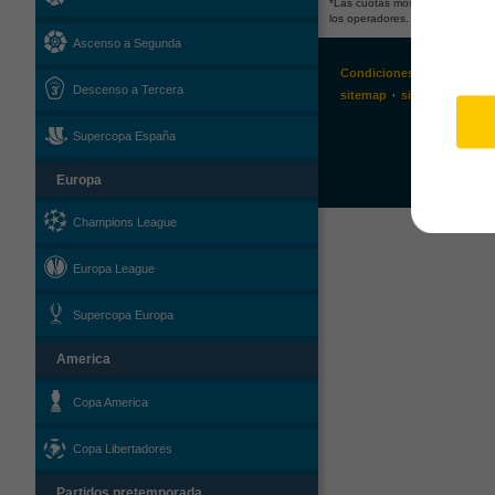
*Las cuotas mostradas en la web
los operadores. No olvides comp
Ascenso a Segunda
·
Condiciones Legales
Pol
Descenso a Tercera
·
sitemap
sitemap partido
Supercopa España
Europa
Champions League
Europa League
Supercopa Europa
America
Copa America
Copa Libertadores
Partidos pretemporada