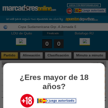
X
Fútbol
España
Copa Sudamericana Grp. A Jornada 5
Primera División
LDU de Quito
Botafogo RJ
Finalizado
Segunda División
0
0
Segunda B
Tercera División
Partido
Alineación
Clasificación
Minuto a minuto
Copa del Rey
LOCAL
VISITANTE
Supercopa España
Rafael
18'
Europa
¿Eres mayor de 18
Marlon Freitas
53'
Premier League
Victor Leandro Cuesta
65'
años?
Serie A
Hugo
69'
Bundesliga
Junior Santos
79'
Ligue 1
Rafael
46 '
Luis Henrique
Champions League