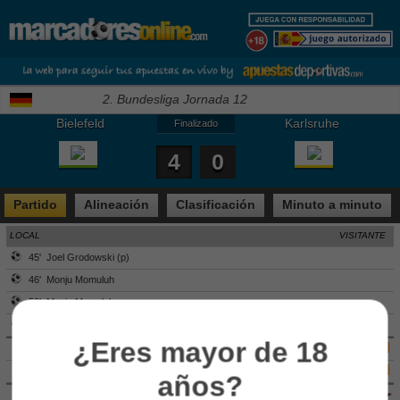
X
Fútbol
España
2. Bundesliga Jornada 12
Primera División
Bielefeld
Karlsruhe
Finalizado
Segunda División
4
0
Segunda B
Tercera División
Partido
Alineación
Clasificación
Minuto a minuto
Copa del Rey
LOCAL
VISITANTE
Supercopa España
45'
Joel Grodowski (p)
Europa
46'
Monju Momuluh
Premier League
50'
Monju Momuluh
Serie A
60'
Noah-Joel Sarenren-Bazee
¿Eres mayor de 18
Bundesliga
Marcel Franke
45'
Ligue 1
David Herold
78'
años?
Champions League
Philipp Foerster
56 '