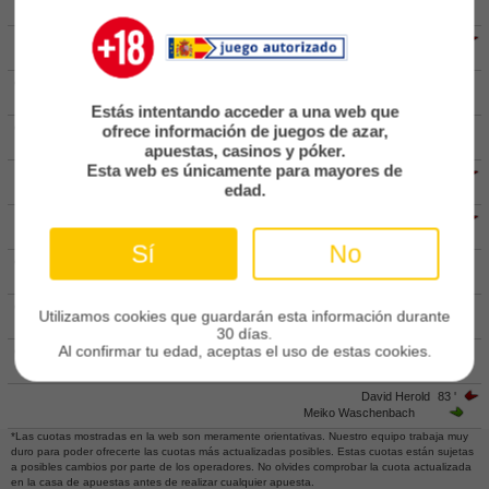
Shio Fukuda
Europa League
Leon Opitz
56 '
Andreas Mueller
Supercopa Europa
66 '
Monju Momuluh
Partidos amistosos
Isaiah Young
Estás intentando acceder a una web que
Partidos televisados
66 '
Noah-Joel Sarenren-Bazee
ofrece información de juegos de azar,
Sam Schreck
apuestas, casinos y póker.
Baloncesto
Esta web es únicamente para mayores de
Fabian Schleusener
71 '
edad.
Eymen Laghrissi
Europa
Marcel Franke
71 '
Euroliga
Paul Scholl
Sí
No
Eurocup
75 '
Tim Handwerker
Arne Sicker
España
75 '
Joel Grodowski
Utilizamos cookies que guardarán esta información durante
Vincent Ocansey
ACB
30 días.
Al confirmar tu edad, aceptas el uso de estas cookies.
83 '
Joel Felix
LEB
Christopher Lannert
Estados Unidos
David Herold
83 '
Meiko Waschenbach
NBA
*Las cuotas mostradas en la web son meramente orientativas. Nuestro equipo trabaja muy
duro para poder ofrecerte las cuotas más actualizadas posibles. Estas cuotas están sujetas
Tenis
a posibles cambios por parte de los operadores. No olvides comprobar la cuota actualizada
en la casa de apuestas antes de realizar cualquier apuesta.