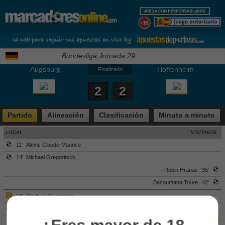
X
Fútbol
España
Bundesliga Jornada 29
Primera División
Augsburg
Hoffenheim
Finalizado
Segunda División
2
2
Segunda B
Tercera División
Partido
Alineación
Clasificación
Minuto a minuto
Copa del Rey
LOCAL
VISITANTE
Supercopa España
11'
Alexis Claude-Maurice
Europa
14'
Michael Gregoritsch
Premier League
Robin Hranac
35'
Serie A
Bazoumana Toure
42'
Bundesliga
16'
Dimitrios Giannoulis
Ligue 1
25'
Cedric Zesiger
Grischa Proemel
55'
Champions League