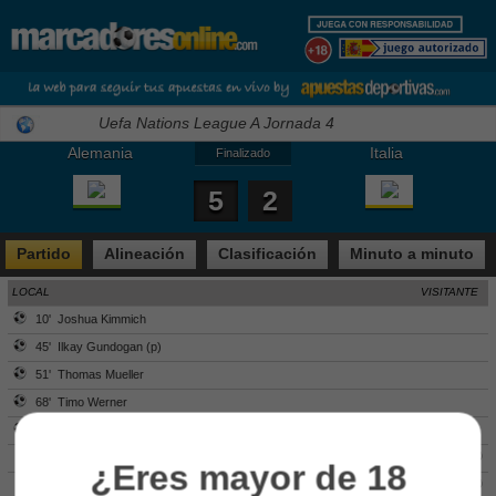
X
Fútbol
España
Uefa Nations League A Jornada 4
Primera División
Alemania
Italia
Finalizado
Segunda División
5
2
Segunda B
Tercera División
Partido
Alineación
Clasificación
Minuto a minuto
Copa del Rey
LOCAL
VISITANTE
Supercopa España
10'
Joshua Kimmich
Europa
45'
Ilkay Gundogan (p)
Premier League
51'
Thomas Mueller
Serie A
68'
Timo Werner
Bundesliga
69'
Timo Werner
Ligue 1
Wilfried Gnonto
78'
¿Eres mayor de 18
Alessandro Bastoni
90'
Champions League