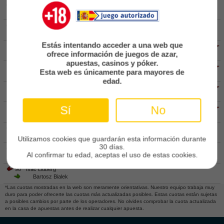
65 '
Hiroki Akiyama
Europa League
Paul Will
65 '
Sergio Lopez
Supercopa Europa
Matthias Bader
Partidos amistosos
Estás intentando acceder a una web que
Luca Bolay
71 '
ofrece información de juegos de azar,
Haralambos Makridis
Partidos televisados
apuestas, casinos y póker.
Jannis Heuer
79 '
Esta web es únicamente para mayores de
Marco Meyerhofer
Baloncesto
edad.
Joshua Mees
79 '
Europa
Rico Preissinger
Euroliga
Sí
No
Marcel Benger
79 '
Etienne Amenyido
Eurocup
81 '
Marco Richter
España
Aleksandar Vukotic
Utilizamos cookies que guardarán esta información durante
30 días.
90 '
Merveille Papela
ACB
Al confirmar tu edad, aceptas el uso de estas cookies.
Fabian Holland
LEB
90 '
Isac Lidberg
Bartosz Bialek
Estados Unidos
*Las cuotas mostradas en la web son meramente orientativas. Nuestro equipo trabaja muy
NBA
duro para poder ofrecerte las cuotas más actualizadas posibles. Estas cuotas están sujetas
a posibles cambios por parte de los operadores. No olvides comprobar la cuota actualizada
en la casa de apuestas antes de realizar cualquier apuesta.
Tenis