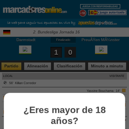
X
Fútbol
España
2. Bundesliga Jornada 16
Primera División
Darmstadt
PreuÃŸen MÃ¼nster
Finalizado
Segunda División
1
0
Segunda B
Tercera División
Partido
Alineación
Clasificación
Minuto a minuto
Copa del Rey
LOCAL
VISITANTE
Supercopa España
56'
Killian Corredor
Europa
Yassine Bouchama
14'
Premier League
45'
Hiroki Akiyama
Serie A
Luca Bolay
49'
¿Eres mayor de 18
Bundesliga
75'
Marco Richter
años?
Ligue 1
Zidan Sertdemir
42 '
Lars Lokotsch
Champions League