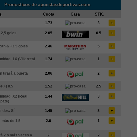
Pronosticos de apuestasdeportivas.com
s
Cuota
Casa
STK.
1.73
3
+
 2,5 goles
2.05
0.5
+
an & +3.5 goles
2.46
5
+
nidad: 1X (Villarreal
1.74
1
+
n tirará a puerta
2.06
2
+
r(+) 8.5
1.52
2.5
+
unidad: X2 (Real
1.44
3
+
pate)
 dos: Sí
1.45
3
+
 más de 1.5
2.6
1
+
rá 2 o más veces a
2
2
+