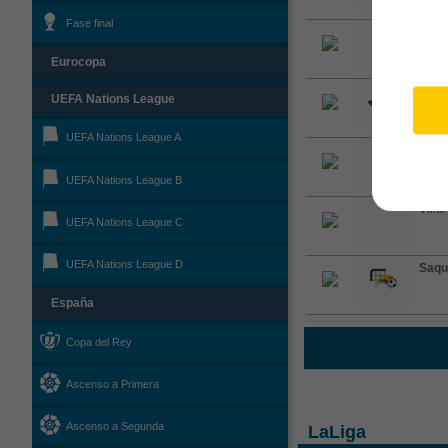
Fase final
Cent
aimed
Eurocopa
Córn
UEFA Nations League
corne
UEFA Nations League A
Cent
cross
UEFA Nations League B
Villa
UEFA Nations League C
UEFA Nations League D
Saqu
España
Copa del Rey
Ascenso a Primera
Ascenso a Segunda
LaLiga