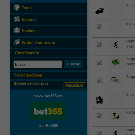
El árb
Tenis
Beisbol
Ball 
Hockey
Cent
Futbol Americano
a cro
Clasificación
Saqu
Buscar
cam
Patrocinadores
Saqu
Enlaces patrocinados
PUBLICIDAD
El cu
www.bet365.es
Falta
Ir a Bet365
Cent