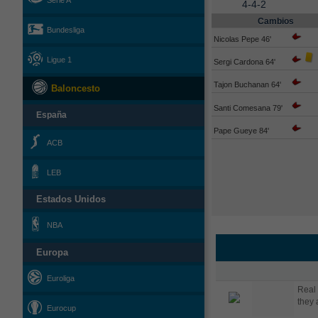
Serie A
4-4-2
Cambios
Bundesliga
Nicolas Pepe 46'
Ligue 1
Sergi Cardona 64'
Tajon Buchanan 64'
Baloncesto
Santi Comesana 79'
España
Pape Gueye 84'
ACB
LEB
Estados Unidos
NBA
Europa
Euroliga
Real 
they 
Eurocup