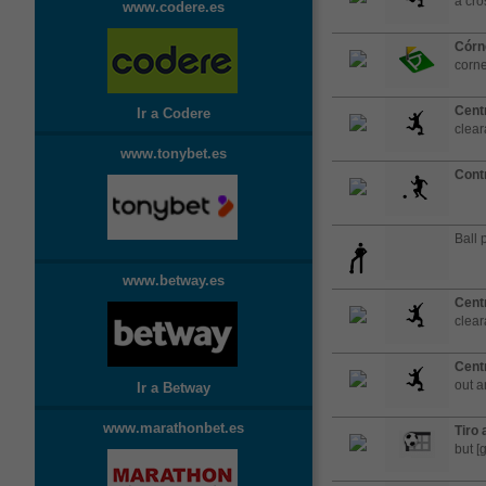
a cro
www.codere.es
Córn
corne
Cent
Ir a Codere
clea
www.tonybet.es
Cont
Ball 
www.betway.es
Cent
clea
Cent
out a
Ir a Betway
www.marathonbet.es
Tiro 
but [