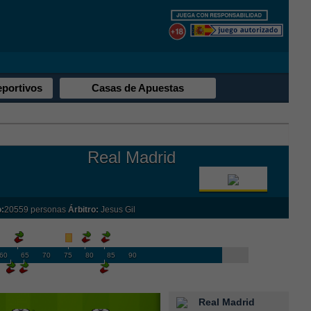
eportivos
Casas de Apuestas
Real Madrid
:
20559 personas
Árbitro:
Jesus Gil
60
65
70
75
80
85
90
Real Madrid