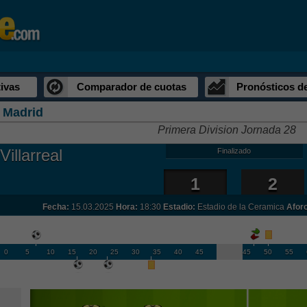
ivas
Comparador de cuotas
Pronósticos d
 Madrid
Primera Division Jornada 28
Villarreal
Finalizado
1
2
Fecha:
15.03.2025
Hora:
18:30
Estadio:
Estadio de la Ceramica
Aforo
0
5
10
15
20
25
30
35
40
45
45
50
55