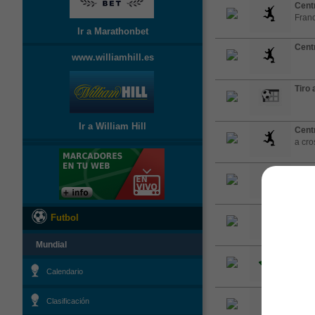
Cent
Franc
Ir a Marathonbet
Cent
www.williamhill.es
Tiro 
Ir a William Hill
Cent
a cro
Cent
succe
Cent
Futbol
cross
Mundial
Córn
on th
Calendario
Cent
Clasificación
cross