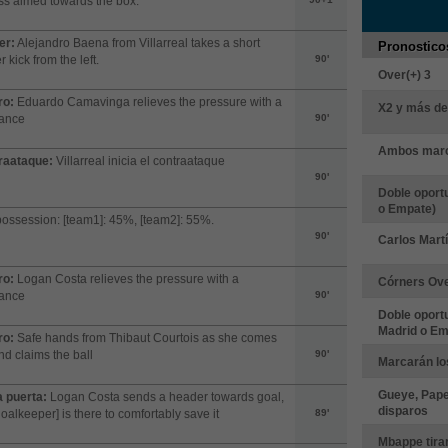
ss aimed towards the box.
er:
Alejandro Baena from Villarreal takes a short
Pronostico
r kick from the left.
90'
Over(+) 3
ro:
Eduardo Camavinga relieves the pressure with a
X2 y más de
rance
90'
Ambos marc
raataque:
Villarreal inicia el contraataque
90'
Doble oportu
o Empate)
possession: [team1]: 45%, [team2]: 55%.
90'
Carlos Martí
ro:
Logan Costa relieves the pressure with a
Córners Ove
rance
90'
Doble oport
Madrid o Em
ro:
Safe hands from Thibaut Courtois as she comes
nd claims the ball
90'
Marcarán los
Gueye, Pape
a puerta:
Logan Costa sends a header towards goal,
disparos
goalkeeper] is there to comfortably save it
89'
Mbappe tira