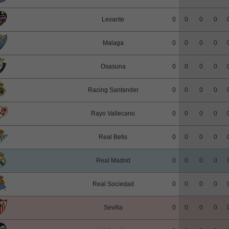
Levante
0
0
0
0
Malaga
0
0
0
0
Osasuna
0
0
0
0
Racing Santander
0
0
0
0
Rayo Vallecano
0
0
0
0
Real Betis
0
0
0
0
Real Madrid
0
0
0
0
Real Sociedad
0
0
0
0
Sevilla
0
0
0
0