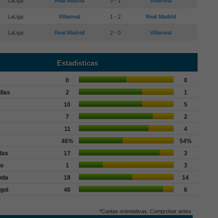
LaLiga
Real Madrid
3 - 1
Villarreal
LaLiga
Villarreal
1 - 2
Real Madrid
LaLiga
Real Madrid
2 - 0
Villarreal
Estadisticas
0
0
llas
2
1
10
5
7
2
11
4
46%
54%
das
17
3
go
1
3
nda
18
14
gol
46
6
*Cuotas orientativas. Comprobar antes.