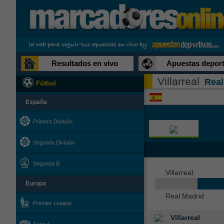
Resultados en vivo
Apuestas deport
Villarreal
Real
Fútbol
España
Primera División
Segunda División
Segunda B
Villarreal
Europa
Real Madrid
Premier League
Villarreal