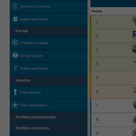
Descenso a Tercera
Puesto
Supercopa España
1
Europa
2
Champions League
3
Europa League
4
Supercopa Europa
5
America
6
Copa America
Copa Libertadores
7
Partidos pretemporada
8
Partidos amistosos
9