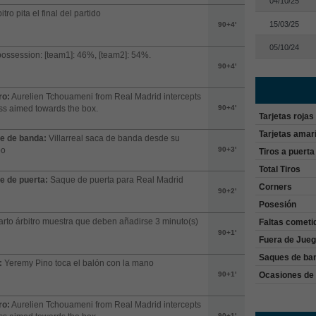
04/10/25
itro pita el final del partido
15/03/25
90+4'
05/10/24
possession: [team1]: 46%, [team2]: 54%.
90+4'
ro:
Aurelien Tchouameni from Real Madrid intercepts
ss aimed towards the box.
90+4'
Tarjetas rojas
Tarjetas amari
e de banda:
Villarreal saca de banda desde su
po
90+3'
Tiros a puerta
Total Tiros
e de puerta:
Saque de puerta para Real Madrid
Corners
90+2'
Posesión
arto árbitro muestra que deben añadirse 3 minuto(s)
Faltas cometi
90+1'
Fuera de Jue
Saques de ba
:
Yeremy Pino toca el balón con la mano
Ocasiones de 
90+1'
ro:
Aurelien Tchouameni from Real Madrid intercepts
90+1'