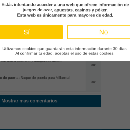
Estás intentando acceder a una web que ofrece información de
ro:
Luka Modric from Real Madrid intercepts a cross
juegos de azar, apuestas, casinos y póker.
 towards the box.
88'
Esta web es únicamente para mayores de edad.
er:
Alejandro Baena from Villarreal takes a short
Sí
No
r kick from the left.
88'
ro:
Lucas Vazquez from Real Madrid intercepts a
Utilizamos cookies que guardarán esta información durante 30 días.
 aimed towards the box.
88'
Al confirmar tu edad, aceptas el uso de estas cookies.
rreal with a potentially dangerous attack.
88'
e de puerta:
Saque de puerta para Villarreal
88'
Mostrar mas comentarios