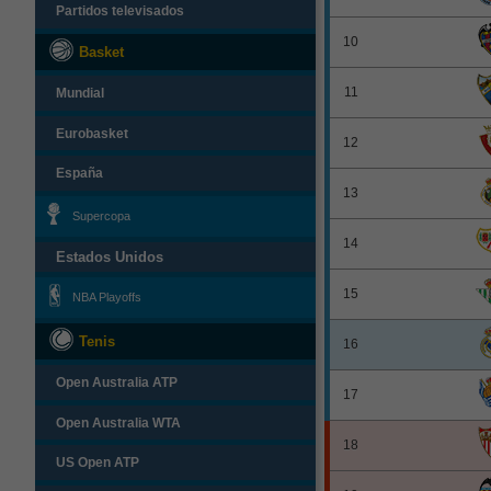
Partidos televisados
10
Basket
11
Mundial
Eurobasket
12
España
13
Supercopa
14
Estados Unidos
15
NBA Playoffs
Tenis
16
Open Australia ATP
17
Open Australia WTA
18
US Open ATP