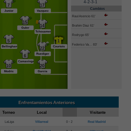
4-2-3-1
7
17
Cambios
Junior
Vazquez
Raul Asencio 61'
15
14
Brahim Diaz 61'
Guler
Tchouameni
Rodrygo 65'
5
1
Federico Va… 83'
Bellingham
Courtois
22
Ruediger
6
Camavinga
10
20
Modric
Garcia
Enfrentamientos Anteriores
Torneo
Local
Visitante
LaLiga
Villarreal
0 - 2
Real Madrid