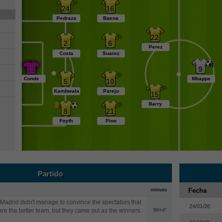
24
16
Pedraza
Baena
22
2
6
Perez
Costa
Suarez
13
9
Conde
Mbappe
5
10
Kambwala
Parejo
15
Barry
8
21
Foyth
Pino
Partido
minuto
Fecha
Madrid didn't manage to convince the spectators that
24/01/26
are the better team, but they came out as the winners.
90+4'