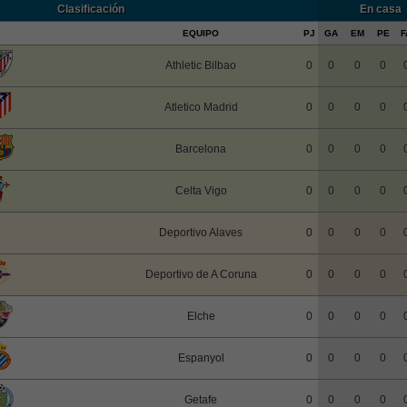
Clasificación
En casa
EQUIPO
PJ
GA
EM
PE
F
Athletic Bilbao
0
0
0
0
Atletico Madrid
0
0
0
0
Barcelona
0
0
0
0
Celta Vigo
0
0
0
0
Deportivo Alaves
0
0
0
0
Deportivo de A Coruna
0
0
0
0
Elche
0
0
0
0
Espanyol
0
0
0
0
Getafe
0
0
0
0