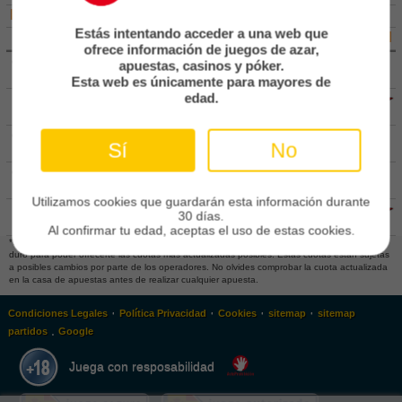
41'
Lucas Hernandez
Europa League
Estás intentando acceder a una web que
Sime Vrsaljko
90'
Supercopa Europa
ofrece información de juegos de azar,
55 '
N'Golo Kante
apuestas, casinos y póker.
Partidos amistosos
Steven Nzonzi
Esta web es únicamente para mayores de
edad.
Partidos televisados
Ante Rebic
71 '
Andrej Kramaric
73 '
Blaise Matuidi
Baloncesto
Sí
No
Corentin Tolisso
Europa
81 '
Olivier Giroud
Nabil Fekir
Euroliga
Utilizamos cookies que guardarán esta información durante
Ivan Strinic
81 '
30 días.
Eurocup
Marko Pjaca
Al confirmar tu edad, aceptas el uso de estas cookies.
España
*Las cuotas mostradas en la web son meramente orientativas. Nuestro equipo trabaja muy
duro para poder ofrecerte las cuotas más actualizadas posibles. Estas cuotas están sujetas
ACB
a posibles cambios por parte de los operadores. No olvides comprobar la cuota actualizada
en la casa de apuestas antes de realizar cualquier apuesta.
LEB
·
·
·
·
Condiciones Legales
Política Privacidad
Cookies
sitemap
sitemap
Estados Unidos
.
partidos
Google
NBA
Juega con resposabilidad
Tenis