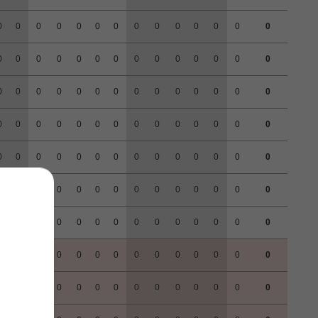
0
0
0
0
0
0
0
0
0
0
0
0
0
0
0
0
0
0
0
0
0
0
0
0
0
0
0
0
0
0
0
0
0
0
0
0
0
0
0
0
0
0
0
0
0
0
0
0
0
0
0
0
0
0
0
0
0
0
0
0
0
0
0
0
0
0
0
0
0
0
0
0
0
0
0
0
0
0
0
0
0
0
0
0
0
0
0
0
0
0
0
0
0
0
0
0
0
0
0
0
0
0
0
0
0
0
0
0
0
0
0
0
0
0
0
0
0
0
0
0
0
0
0
0
0
0