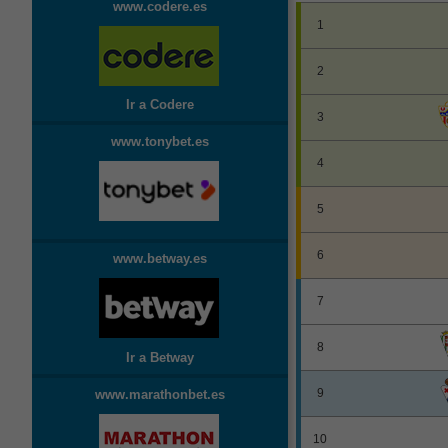
www.codere.es
1
2
Ir a Codere
3
www.tonybet.es
4
5
6
www.betway.es
7
8
Ir a Betway
www.marathonbet.es
9
10