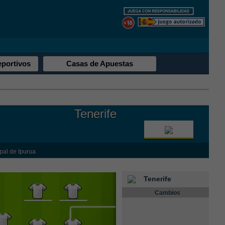
eportivos
Casas de Apuestas
Tenerife
pal de Ipurua
Tenerife
Cambios