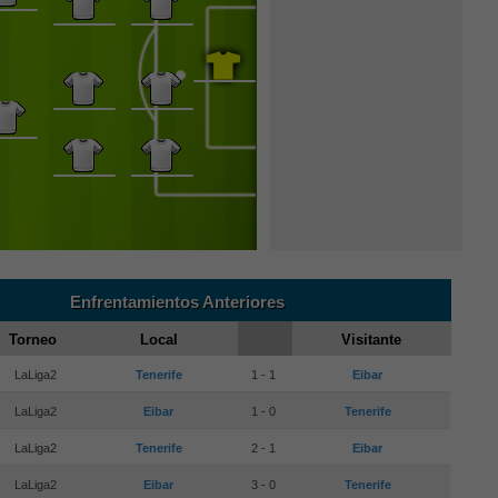
Enfrentamientos Anteriores
Torneo
Local
Visitante
LaLiga2
Tenerife
1 - 1
Eibar
LaLiga2
Eibar
1 - 0
Tenerife
LaLiga2
Tenerife
2 - 1
Eibar
LaLiga2
Eibar
3 - 0
Tenerife