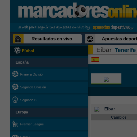
Resultados en vivo
Apuestas deport
Eibar
Tenerife
Fútbol
España
Primera División
Segunda División
Segunda B
Eibar
Europa
Cambios
Premier League