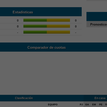
Estadisticas
0
0
Pronostico
0
0
-
-
Comparador de cuotas
Clasificación
En casa
EQUIPO
PJ
GA
EM
PE
F