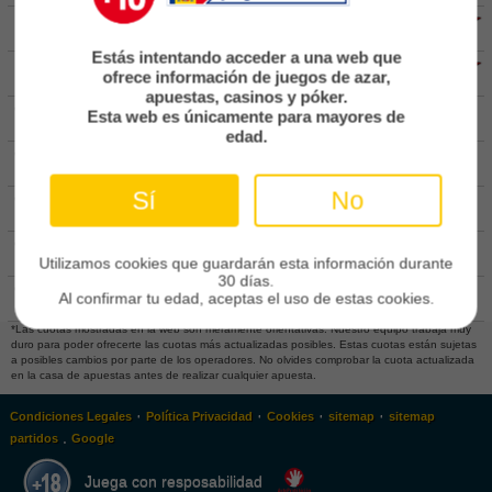
Oscar Fraulo
72 '
Europa League
Paxten Aaronson
Estás intentando acceder a una web que
Supercopa Europa
Miguel Rodriguez
72 '
ofrece información de juegos de azar,
Jens Toornstra
Partidos amistosos
apuestas, casinos y póker.
76 '
Kristoffer Peterson
Esta web es únicamente para mayores de
Partidos televisados
Josip Mitrovic
edad.
76 '
Ezequiel Bullaude
Baloncesto
Kaj Sierhuis
Sí
No
Europa
81 '
Loreintz Rosier
Darijo Grujcic
Euroliga
90 '
Bojan Radulovic
Owen Johnson
Utilizamos cookies que guardarán esta información durante
Eurocup
30 días.
90 '
Ivo Pinto
España
Al confirmar tu edad, aceptas el uso de estas cookies.
Tristan Schenkhuizen
ACB
*Las cuotas mostradas en la web son meramente orientativas. Nuestro equipo trabaja muy
duro para poder ofrecerte las cuotas más actualizadas posibles. Estas cuotas están sujetas
LEB
a posibles cambios por parte de los operadores. No olvides comprobar la cuota actualizada
en la casa de apuestas antes de realizar cualquier apuesta.
Estados Unidos
·
·
·
·
Condiciones Legales
Política Privacidad
Cookies
sitemap
sitemap
NBA
.
partidos
Google
Tenis
Juega con resposabilidad