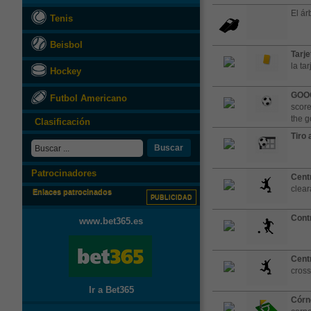
El árb
Tenis
Beisbol
Tarje
la tar
Hockey
GOO
Futbol Americano
score
the g
Clasificación
Tiro 
Buscar
Patrocinadores
Cent
clea
Enlaces patrocinados
PUBLICIDAD
Cont
www.bet365.es
Cent
cross
Ir a Bet365
Córn