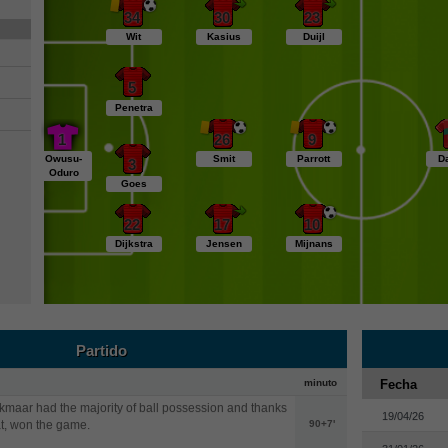
34
30
23
Wit
Kasius
Duijl
5
Penetra
1
26
9
Owusu-
Smit
Parrott
D
3
Oduro
Goes
22
17
10
Dijkstra
Jensen
Mijnans
Partido
minuto
Fecha
kmaar had the majority of ball possession and thanks
19/04/26
at, won the game.
90+7'