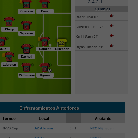
3-4-2-1
25
14
Cambios
Ouaissa
Dasa
Basar Onal 46'
10
6
Deveron Fon… 74'
Chery
Nejasmic
Kodai Sano 74'
9
3
22
Bryan Linssen 74'
anilo
Sandler
Cillessen
34
Kachati
20
Lebreton
19
18
Willumsson
Ogawa
Enfrentamientos Anteriores
Torneo
Local
Visitante
KNVB Cup
AZ Alkmaar
5 - 1
NEC Nijmegen