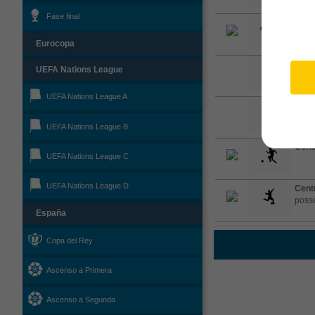
Fase final
Saqu
cam
Eurocopa
Se re
UEFA Nations League
UEFA Nations League A
El ju
UEFA Nations League B
Cont
UEFA Nations League C
UEFA Nations League D
Cent
posse
España
Copa del Rey
Ascenso a Primera
Ascenso a Segunda