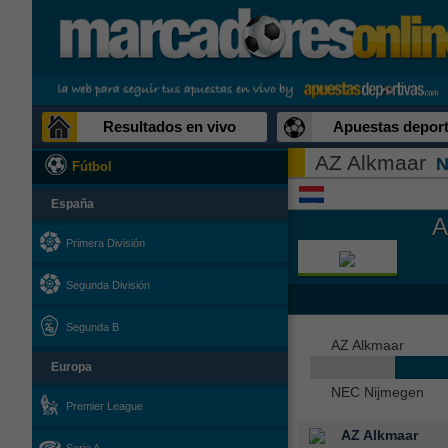
Resultados en vivo
Apuestas deport
AZ Alkmaar
N
Fútbol
España
A
Primera División
Segunda División
Segunda B
AZ Alkmaar
Europa
NEC Nijmegen
Premier League
AZ Alkmaar