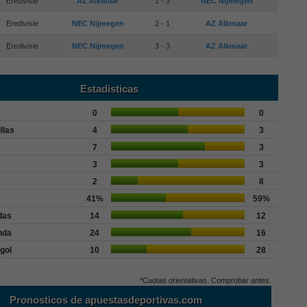
Eredivisie
AZ Alkmaar
1 - 3
NEC Nijmegen
Eredivisie
NEC Nijmegen
2 - 1
AZ Alkmaar
Eredivisie
NEC Nijmegen
3 - 3
AZ Alkmaar
Estadisticas
0
0
llas
4
3
7
3
3
3
2
8
41%
59%
das
14
12
nda
24
16
gol
10
28
*Cuotas orientativas. Comprobar antes.
Pronosticos de apuestasdeportivas.com