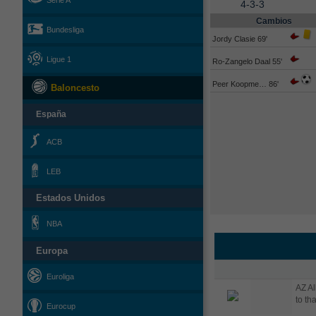
Serie A
4-3-3
Cambios
Bundesliga
Jordy Clasie 69'
Ligue 1
Ro-Zangelo Daal 55'
Peer Koopme… 86'
Baloncesto
España
ACB
LEB
Estados Unidos
NBA
Europa
Euroliga
AZ Al
to th
Eurocup