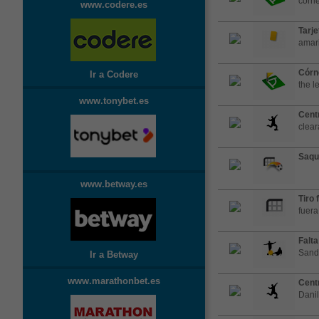
corne
www.codere.es
Tarje
amari
Córn
Ir a Codere
the l
www.tonybet.es
Cent
clea
Saqu
www.betway.es
Tiro 
fuera
Falta
Sand
Ir a Betway
www.marathonbet.es
Cent
Dani