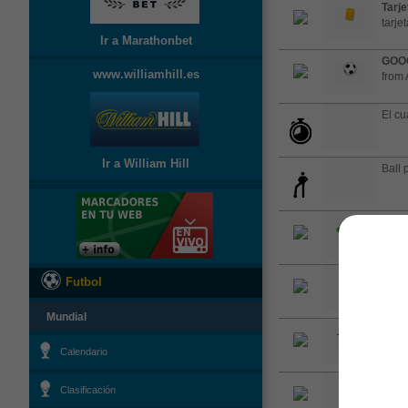
Tarje
tarje
Ir a Marathonbet
GOO
www.williamhill.es
from 
El cu
Ir a William Hill
Ball 
Saqu
campo
Cent
Futbol
clea
Mundial
Falta
Mijn
Calendario
Cent
Clasificación
clea