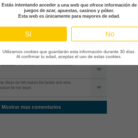
Estás intentando acceder a una web que ofrece información de
e de banda:
NEC Nijmegen saca de banda desde su
juegos de azar, apuestas, casinos y póker.
po
89'
Esta web es únicamente para mayores de edad.
anuda el juego
Sí
No
89'
ego está parado
Utilizamos cookies que guardarán esta información durante 30 días.
88'
Al confirmar tu edad, aceptas el uso de estas cookies.
raataque:
AZ Alkmaar inicia el contraataque
88'
ro:
Mees de Wit makes the tackle and wins
ssion for her team
88'
Mostrar mas comentarios