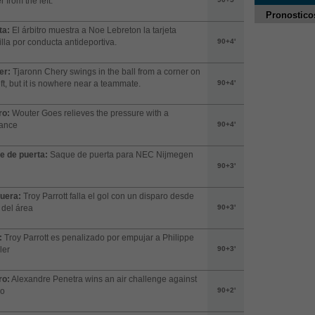
r from the left.
Pronostico
ta:
El árbitro muestra a Noe Lebreton la tarjeta
lla por conducta antideportiva.
90+4'
er:
Tjaronn Chery swings in the ball from a corner on
eft, but it is nowhere near a teammate.
90+4'
ro:
Wouter Goes relieves the pressure with a
rance
90+4'
e de puerta:
Saque de puerta para NEC Nijmegen
90+3'
fuera:
Troy Parrott falla el gol con un disparo desde
 del área
90+3'
:
Troy Parrott es penalizado por empujar a Philippe
ler
90+3'
ro:
Alexandre Penetra wins an air challenge against
lo
90+2'