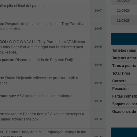
31/01/26
itro pita el final del partido
28/09/25
90+7'
29/03/25
ta:
Después de quitarse la camiseta, Troy Parrott ve
jeta amarilla.
90+5'
OOL:
G O O O A A A L! - Troy Parrott from AZ Alkmaar
s after her effort with the right foot is deflected past
90+5'
Tarjetas rojas
oalkeeper.
Tarjetas amari
a puerta:
Disparo detenido de Billy van Duijl
90+5'
Tiros a puerta
Total Tiros
ro:
Darko Nejasmic relieves the pressure with a
Corners
rance
90+5'
Posesión
raataque:
AZ Alkmaar inicia el contraataque
Faltas cometi
90+5'
Saques de ba
Ocasiones de 
ro:
Alexandre Penetra from AZ Alkmaar intercepts a
 aimed towards the box.
90+5'
er:
Tjaronn Chery from NEC Nijmegen swings in the
90+5'