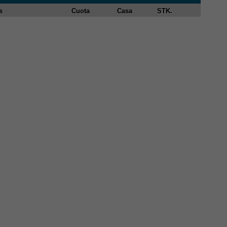
s
Cuota
Casa
STK.