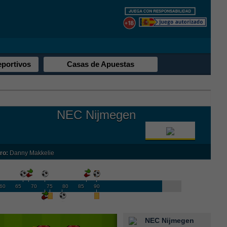
eportivos
Casas de Apuestas
NEC Nijmegen
ro:
Danny Makkelie
60
65
70
75
80
85
90
NEC Nijmegen