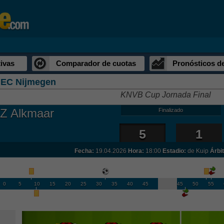
ivas
Comparador de cuotas
Pronósticos d
EC Nijmegen
KNVB Cup Jornada Final
Z Alkmaar
Finalizado
5
1
Fecha:
19.04.2026
Hora:
18:00
Estadio:
de Kuip
Árbit
0
5
10
15
20
25
30
35
40
45
45
50
55