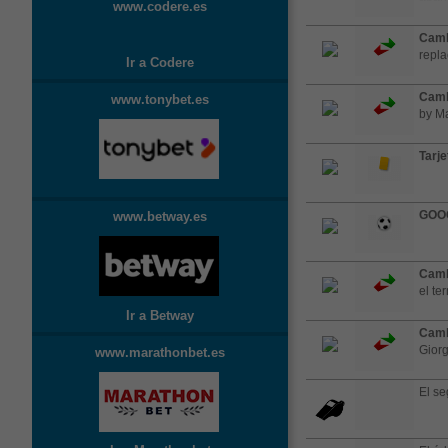
www.codere.es
Camb
repla
Ir a Codere
Camb
www.tonybet.es
by M
Tarje
GOO
www.betway.es
Camb
el te
Ir a Betway
Camb
Gior
www.marathonbet.es
El se