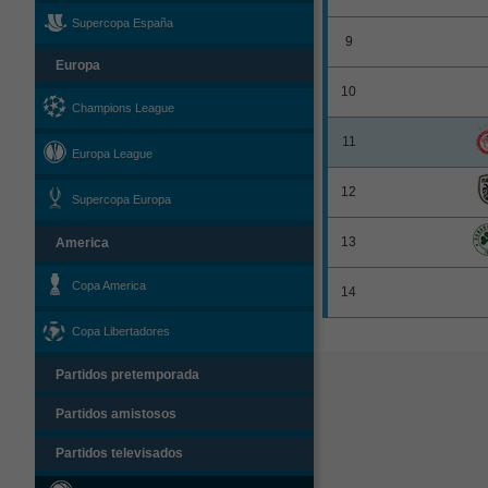
Supercopa España
9
Europa
10
Champions League
11
Europa League
12
Supercopa Europa
13
America
Copa America
14
Copa Libertadores
Partidos pretemporada
Partidos amistosos
Partidos televisados