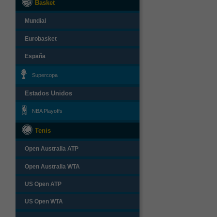
Basket
Mundial
Eurobasket
España
Supercopa
Estados Unidos
NBA Playoffs
Tenis
Open Australia ATP
Open Australia WTA
US Open ATP
US Open WTA