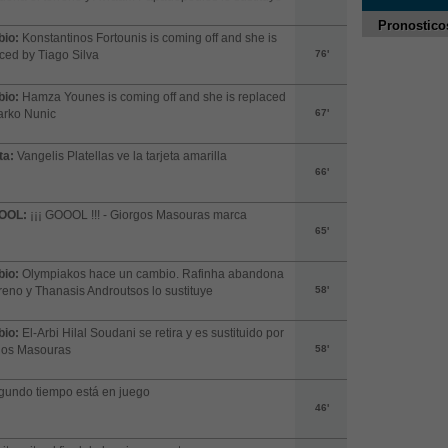
Pronostico
io:
Konstantinos Fortounis is coming off and she is
ced by Tiago Silva
76'
io:
Hamza Younes is coming off and she is replaced
arko Nunic
67'
ta:
Vangelis Platellas ve la tarjeta amarilla
66'
OOL:
¡¡¡ GOOOL !!! - Giorgos Masouras marca
65'
io:
Olympiakos hace un cambio. Rafinha abandona
rreno y Thanasis Androutsos lo sustituye
58'
io:
El-Arbi Hilal Soudani se retira y es sustituido por
gos Masouras
58'
gundo tiempo está en juego
46'