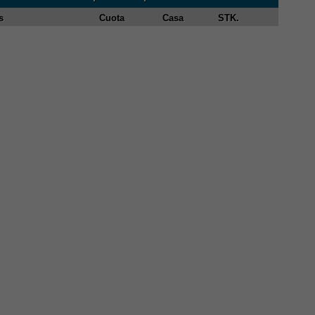
s
Cuota
Casa
STK.