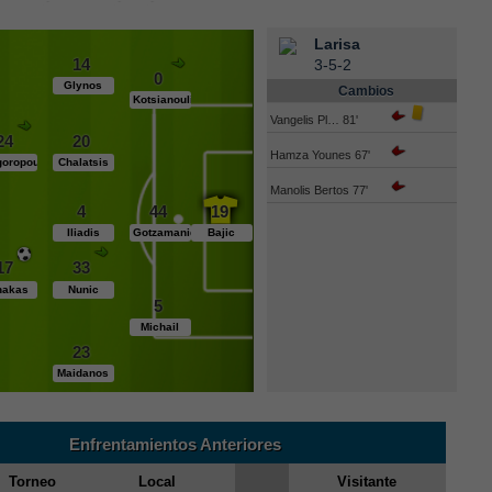
Larisa
14
3-5-2
0
Glynos
Cambios
Kotsianoulis
Vangelis Pl… 81'
24
20
Hamza Younes 67'
goropoulos
Chalatsis
Manolis Bertos 77'
4
44
19
Iliadis
Gotzamanidis
Bajic
17
33
nakas
Nunic
5
Michail
23
Maidanos
Enfrentamientos Anteriores
Torneo
Local
Visitante