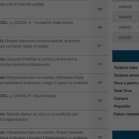
itro pita el final del partido
22/03/26
90'
18/10/25
OOL:
¡¡¡ GOOOL !!! - Youssef El Arabi marca
14/03/21
88'
20/12/20
Ó:
Giorgos Masouras lanza el penalti, el portero
za y el balón sigue en juego.
87'
io:
Vangelis Platellas is coming off and she is
ced by Apostolos Kotsianoulis
81'
Tarjetas rojas
Tarjetas amari
io:
Olympiakos hace un cambio. Mohamed Mady
a abandona el terreno y Hugo Cuypers lo sustituye
80'
Tiros a puerta
Total Tiros
OOL:
¡¡¡ GOOOL !!! - Bruma marca
Corners
79'
Posesión
io:
Manolis Bertos se retira y es sustituido por
Faltas cometi
is Grigoropoulos
77'
io:
Olympiakos hace un cambio. Ruben Semedo
ona el terreno y Avraam Papadopoulos lo sustituye
76'