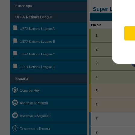
Eurocopa
Super League
UEFA Nations League
Puesto
UEFA Nations League A
1
UEFA Nations League B
2
UEFA Nations League C
3
UEFA Nations League D
4
España
Copa del Rey
5
Ascenso a Primera
6
Ascenso a Segunda
7
Descenso a Tercera
8