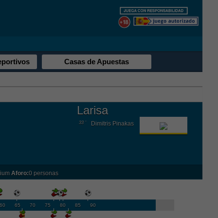
eportivos
Casas de Apuestas
Larisa
33 '
Dimitris Pinakas
dium
Aforo:
0 personas
60
65
70
75
80
85
90