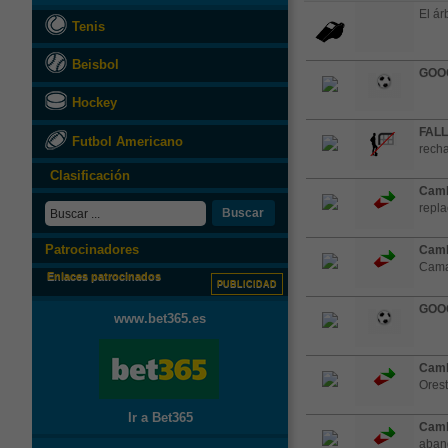
El árb
Tenis
Beisbol
GOO
Hockey
FALL
Futbol Americano
recha
Clasificación
Camb
repla
Buscar
Patrocinadores
Camb
Camar
Enlaces patrocinados
PUBLICIDAD
GOO
www.bet365.es
Camb
Orest
Ir a Bet365
Camb
aband