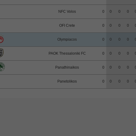
NFC Volos
0
0
0
0
OFI Crete
0
0
0
0
Olympiacos
0
0
0
0
PAOK Thessaloniki FC
0
0
0
0
Panathinaikos
0
0
0
0
Panetolikos
0
0
0
0