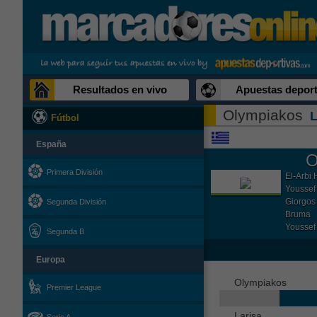
Resultados en vivo
Apuestas deport
Olympiakos
L
Fútbol
España
O
Primera División
El-Arbi 
Youssef 
Giorgos
Segunda División
Bruma
Youssef 
Segunda B
Europa
Olympiakos
Premier League
Larisa