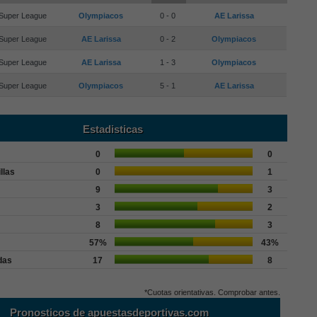
Super League
Olympiacos
0 - 0
AE Larissa
Super League
AE Larissa
0 - 2
Olympiacos
Super League
AE Larissa
1 - 3
Olympiacos
Super League
Olympiacos
5 - 1
AE Larissa
Estadisticas
0
0
llas
0
1
9
3
3
2
8
3
57%
43%
das
17
8
*Cuotas orientativas. Comprobar antes.
Pronosticos de apuestasdeportivas.com