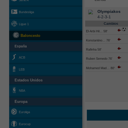
Serie A
Olympiakos
Bundesliga
4-2-3-1
Cambios
Ligue 1
El-Arbi Hil… 58'
Baloncesto
Konstantino… 76'
España
Rafinha 58'
ACB
Ruben Semedo 76'
Mohamed Mad… 80'
LEB
Estados Unidos
NBA
Europa
Euroliga
Eurocup