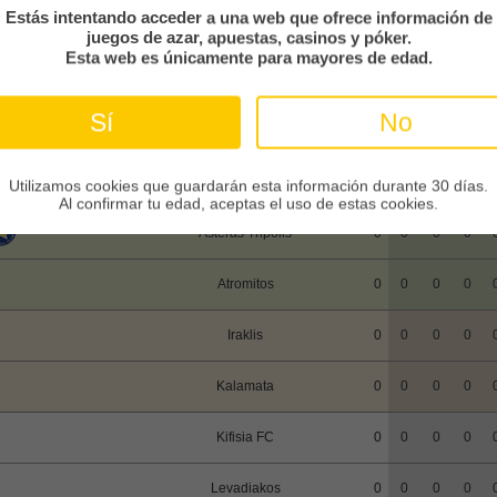
Estás intentando acceder a una web que ofrece información de
juegos de azar, apuestas, casinos y póker.
Esta web es únicamente para mayores de edad.
Clasificación
En casa
EQUIPO
PJ
GA
EM
PE
F
Sí
No
AEK Athens
0
0
0
0
Aris Thessaloniki FC
0
0
0
0
Utilizamos cookies que guardarán esta información durante 30 días.
Al confirmar tu edad, aceptas el uso de estas cookies.
Asteras Tripolis
0
0
0
0
Atromitos
0
0
0
0
Iraklis
0
0
0
0
Kalamata
0
0
0
0
Kifisia FC
0
0
0
0
Levadiakos
0
0
0
0