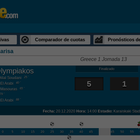
ivas
Comparador de cuotas
Pronósticos d
arisa
Greece 1 Jornada 13
lympiakos
Finalizado
Hilal Soudani
25 '
5
1
El Arabi
40 '
 Masouras
65 '
79 '
El Arabi
88 '
Fecha:
20.12.2020
Hora:
14:00
Estadio:
Karaiskaki Sta
0
5
10
15
20
25
30
35
40
45
45
50
55