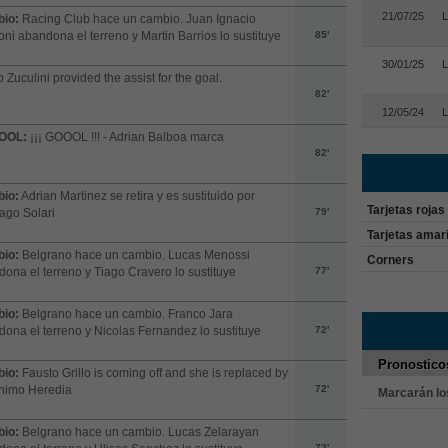
21/07/25
L
io:
Racing Club hace un cambio. Juan Ignacio
ni abandona el terreno y Martin Barrios lo sustituye
85'
30/01/25
L
 Zuculini provided the assist for the goal.
82'
12/05/24
L
OOL:
¡¡¡ GOOOL !!! - Adrian Balboa marca
82'
io:
Adrian Martinez se retira y es sustituido por
Tarjetas rojas
ago Solari
79'
Tarjetas amari
io:
Belgrano hace un cambio. Lucas Menossi
Corners
ona el terreno y Tiago Cravero lo sustituye
77'
io:
Belgrano hace un cambio. Franco Jara
ona el terreno y Nicolas Fernandez lo sustituye
72'
Pronostico
io:
Fausto Grillo is coming off and she is replaced by
nimo Heredia
72'
Marcarán los
io:
Belgrano hace un cambio. Lucas Zelarayan
72'