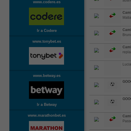
aband
www.codere.es
Camb
Mati
Camb
Ir a Codere
Bruno
www.tonybet.es
Camb
repla
Lucia
www.betway.es
GOO
GOO
Ir a Betway
www.marathonbet.es
Camb
Passe