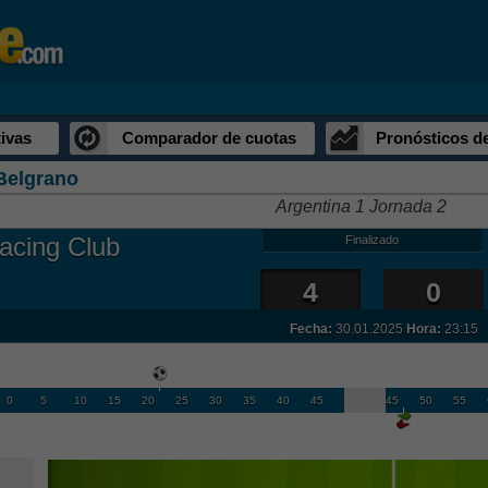
ivas
Comparador de cuotas
Pronósticos d
Belgrano
Argentina 1 Jornada 2
acing Club
Finalizado
4
0
Fecha:
30.01.2025
Hora:
23:15
0
5
10
15
20
25
30
35
40
45
45
50
55