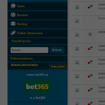
Camb
Tenis
Nardo
Beisbol
Bruno
Hockey
GOO
Futbol Americano
Clasificación
Camb
Buscar
Santi
Patrocinadores
Camb
aband
Enlaces patrocinados
PUBLICIDAD
Camb
www.bet365.es
aband
Camb
Gero
Ir a Bet365
Camb