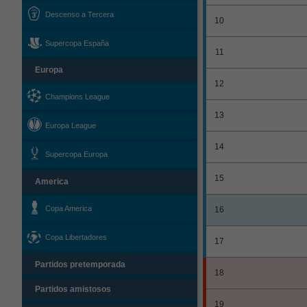
Descenso a Tercera
10
Supercopa España
11
Europa
12
Champions League
13
Europa League
14
Supercopa Europa
15
America
Copa America
16
Copa Libertadores
17
Partidos pretemporada
18
Partidos amistosos
19