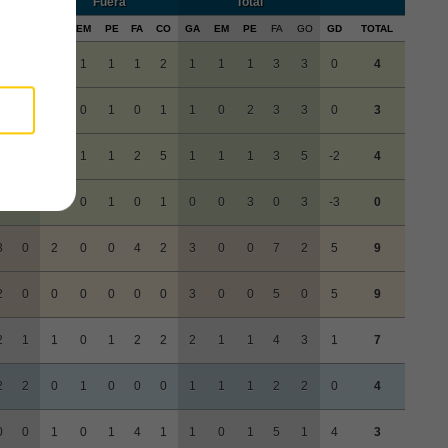
Fuera
Total
A
CO
GA
EM
PE
FA
CO
GA
EM
PE
FA
GO
GD
TOTAL
2
1
0
1
1
1
2
1
1
1
3
3
0
4
3
2
0
0
1
0
1
1
0
2
3
3
0
3
1
0
0
1
1
2
5
1
1
1
3
5
-2
4
0
2
0
0
1
0
1
0
0
3
0
3
-3
0
3
0
2
0
0
4
2
3
0
0
7
2
5
9
2
0
0
0
0
0
0
3
0
0
5
0
5
9
2
1
1
0
1
2
2
2
1
1
4
3
1
7
2
2
0
1
0
0
0
1
1
1
2
2
0
4
0
0
1
0
1
4
1
1
0
1
5
1
4
3