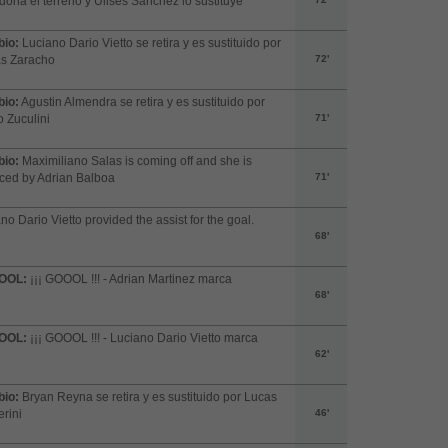
ona el terreno y Ulises Sanchez lo sustituye
io:
Luciano Dario Vietto se retira y es sustituido por
as Zaracho
72'
io:
Agustin Almendra se retira y es sustituido por
 Zuculini
71'
io:
Maximiliano Salas is coming off and she is
ced by Adrian Balboa
71'
no Dario Vietto provided the assist for the goal.
68'
OOL:
¡¡¡ GOOOL !!! - Adrian Martinez marca
68'
OOL:
¡¡¡ GOOOL !!! - Luciano Dario Vietto marca
62'
io:
Bryan Reyna se retira y es sustituido por Lucas
rini
46'