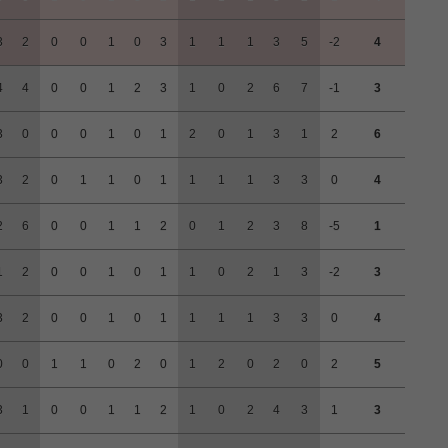
3
2
0
0
1
0
3
1
1
1
3
5
-2
4
4
4
0
0
1
2
3
1
0
2
6
7
-1
3
3
0
0
0
1
0
1
2
0
1
3
1
2
6
3
2
0
1
1
0
1
1
1
1
3
3
0
4
2
6
0
0
1
1
2
0
1
2
3
8
-5
1
1
2
0
0
1
0
1
1
0
2
1
3
-2
3
3
2
0
0
1
0
1
1
1
1
3
3
0
4
0
0
1
1
0
2
0
1
2
0
2
0
2
5
3
1
0
0
1
1
2
1
0
2
4
3
1
3