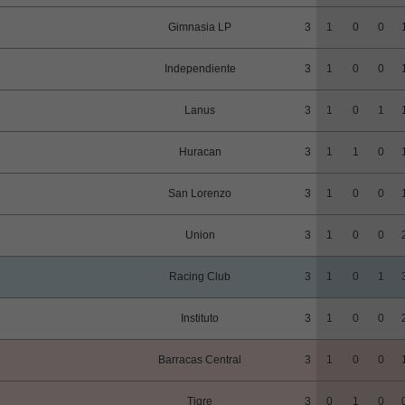
Gimnasia LP
3
1
0
0
Independiente
3
1
0
0
Lanus
3
1
0
1
Huracan
3
1
1
0
San Lorenzo
3
1
0
0
Union
3
1
0
0
Racing Club
3
1
0
1
Instituto
3
1
0
0
Barracas Central
3
1
0
0
Tigre
3
0
1
0