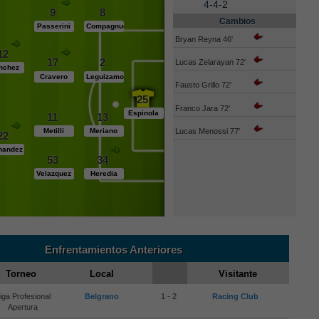
4-4-2
9
8
Cambios
Passerini
Compagnucci
Bryan Reyna 46'
12
17
2
Lucas Zelarayan 72'
nchez
Cravero
Leguizamon
Fausto Grillo 72'
25
Franco Jara 72'
Espinola
11
13
Lucas Menossi 77'
Metilli
Meriano
22
nandez
53
34
Velazquez
Heredia
Enfrentamientos Anteriores
Torneo
Local
Visitante
iga Profesional
Belgrano
1 - 2
Racing Club
Apertura