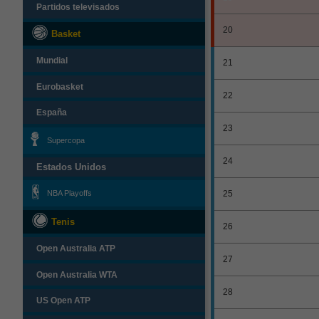
Partidos televisados
20
Basket
Mundial
21
Eurobasket
22
España
23
Supercopa
24
Estados Unidos
NBA Playoffs
25
Tenis
26
Open Australia ATP
27
Open Australia WTA
28
US Open ATP