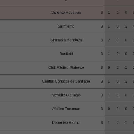
Defensa y Justicia
3
1
1
0
Sarmiento
3
1
0
1
Gimnasia Mendoza
3
2
0
0
Banfield
3
1
0
0
Club Atletico Platense
3
0
1
1
Central Cordoba de Santiago
3
1
0
1
Newell's Old Boys
3
1
1
0
Atletico Tucuman
3
0
1
0
Deportivo Riestra
3
1
0
1