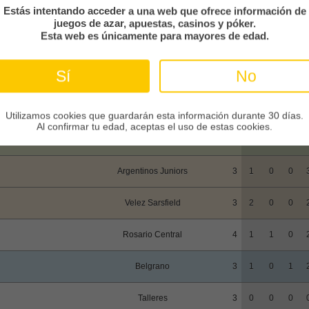
Clasificación
En casa
Estás intentando acceder a una web que ofrece información de
EQUIPO
PJ
GA
EM
PE
F
juegos de azar, apuestas, casinos y póker.
Esta web es únicamente para mayores de edad.
Independiente Rivadavia
3
1
0
0
Sí
No
Estudiantes
3
1
0
1
Boca Juniors
3
1
0
0
Utilizamos cookies que guardarán esta información durante 30 días.
Al confirmar tu edad, aceptas el uso de estas cookies.
River Plate
3
0
0
2
Argentinos Juniors
3
1
0
0
Velez Sarsfield
3
2
0
0
Rosario Central
4
1
1
0
Belgrano
3
1
0
1
Talleres
3
0
0
0