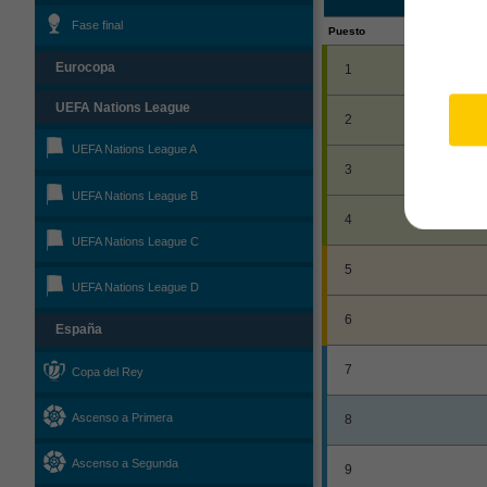
Fase final
Puesto
Eurocopa
1
UEFA Nations League
2
UEFA Nations League A
3
UEFA Nations League B
4
UEFA Nations League C
5
UEFA Nations League D
6
España
7
Copa del Rey
Ascenso a Primera
8
Ascenso a Segunda
9