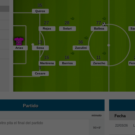
35
Quiros
27
28
77
Rojas
Solari
Balboa
Sa
21
13
36
Arias
Sosa
Zuculini
15
16
11
Martirena
Barrios
Zaracho
Fer
3
Cesare
Partido
minuto
Fecha
itro pita el final del partido
22/03/26
L
90+8'