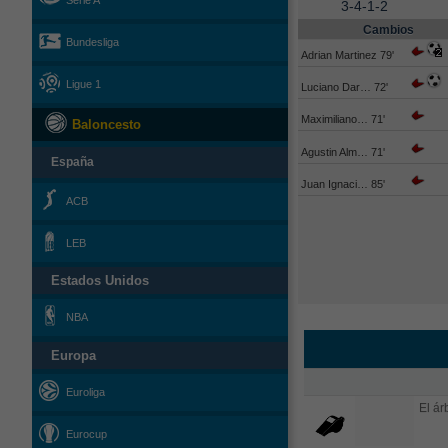
Serie A
3-4-1-2
Cambios
Bundesliga
Adrian Martinez 79'
Ligue 1
Luciano Dar… 72'
Maximiliano… 71'
Baloncesto
Agustin Alm… 71'
España
Juan Ignaci… 85'
ACB
LEB
Estados Unidos
NBA
Europa
Euroliga
El árb
Eurocup