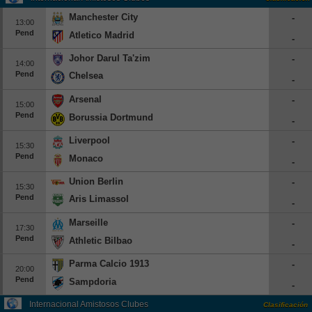
Beisbol
Manchester City
-
13:00
Pend
Atletico Madrid
-
Hockey
Johor Darul Ta'zim
-
14:00
Pend
Chelsea
Fútbol Americano
-
Arsenal
-
15:00
Clasificación
Pend
Borussia Dortmund
-
Casas de Apuestas
Liverpool
-
15:30
Pend
Monaco
-
Union Berlin
-
15:30
Pend
Aris Limassol
-
Marseille
-
17:30
Pend
Athletic Bilbao
-
Parma Calcio 1913
-
20:00
Pend
Sampdoria
-
Internacional Amistosos Clubes
Clasificación