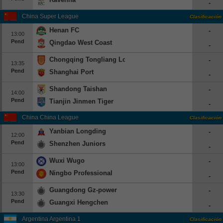
-
China Super League
Clasificación
Henan FC
-
13:00
Pend
Qingdao West Coast
-
Chongqing Tongliang Long
-
13:35
Pend
Shanghai Port
-
Shandong Taishan
-
14:00
Pend
Tianjin Jinmen Tiger
-
China China League
Clasificación
Yanbian Longding
-
12:00
Pend
Shenzhen Juniors
-
Wuxi Wugo
-
13:00
Pend
Ningbo Professional
-
Guangdong Gz-power
-
13:30
Pend
Guangxi Hengchen
-
Argentina Argentina 1
Clasificación