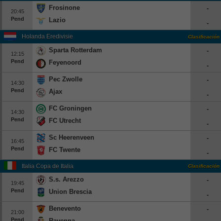
Frosinone
-
20:45
Pend
Lazio
-
Holanda Eredivisie
Clasificación
Sparta Rotterdam
-
12:15
Pend
Feyenoord
-
Pec Zwolle
-
14:30
Pend
Ajax
-
FC Groningen
-
14:30
Pend
FC Utrecht
-
Sc Heerenveen
-
16:45
Pend
FC Twente
-
Italia Copa de Italia
Clasificación
S.s. Arezzo
-
19:45
Pend
Union Brescia
-
Benevento
-
21:00
Pend
Ravenna