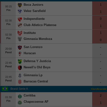
Boca Juniors
1
00:15
Fin
Velez Sarsfield
1
Independiente
0
02:30
Fin
Club Atletico Platense
1
Instituto
1
02:30
Fin
Gimnasia Mendoza
0
San Lorenzo
-
20:00
Pend
Huracan
-
Defensa Y Justicia
-
22:45
Pend
Newell's Old Boys
-
Gimnasia Lp
-
22:45
Pend
Barracas Central
-
Brasil Serie A
Clasificación
Coritiba
2
01:30
Fin
Chapecoense AF
1