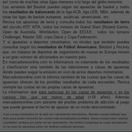
así como de muchas otras ligas menores a lo largo del globo terrestre.
Los amantes del Basket pueden seguir las apuestas de basket y todos
los
resultados de baloncesto
de la liga ACB, liga LEB, NBA, además de
totas las ligas de basket europeas, asiáticas, americanas, etc.
Revisa tus apuestas de tenis y consulta todos los
resultados de tenis
del circuito ATP, WTA, todos los torneos de Grand Slam (Roland Garrós,
Open de Australia, Wimbledon, Open de EEUU) , todos los torneos
Challenger, Master 100, copa Davis y Copa Federación.
Y si apuestas a deportes minoritarios, no olvides que también puedes
consultar seguir los
resultados de Fútbol Americano
, Beisbol y Hockey
que, sin tratarse de deportes de seguimiento de masas en Europa reúnen
a un gran número de aficionados en nuestro país.
En marcadoresonline.com te informamos no solamente de los resultados
y clasificación sino también de las televisiones o casas de apuestas
donde puedes seguir la emisión en vivo de estos deportes minoritarios.
Marcadoresonline.com te informa también de las cuotas que las casas de
apuestas ofrecen de los posibles resultados de cada encuentro. Revisa
siempre las cuotas en las propias casas de apuestas.
Le informamos que
para participar en las casas de apuestas y en los
casinos hay que ser mayor de edad
(+18 años). Además
marcadoresonline.com advierte del posible problema de adicción al juego
que puede generar el hecho de apostar de un modo descontrolado.
*Las cuotas mostradas en la web son meramente orientativas. Nuestro equipo trabaja muy
duro para poder ofrecerte las cuotas más actualizadas posibles. Estas cuotas están sujetas
a posibles cambios por parte de los operadores. No olvides comprobar la cuota actualizada
en la casa de apuestas antes de realizar cualquier apuesta.