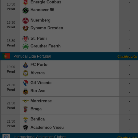
Energie Cottbus
-
13:30
Europa League
Pend
Hannover 96
-
Supercopa Europa
Nuernberg
-
13:30
Partidos amistosos
Pend
Dynamo Dresden
-
Partidos televisados
St. Pauli
-
13:30
Pend
Greuther Fuerth
Baloncesto
-
Europa
Portugal Liga Portugal
Clasificación
FC Porto
-
Euroliga
19:00
Pend
Alverca
Eurocup
-
España
Gil Vicente
-
21:30
Pend
Rio Ave
ACB
-
LEB
Moreirense
-
21:30
Pend
Braga
Estados Unidos
-
NBA
Benfica
-
21:30
Pend
Academico Viseu
-
Tenis
Internacional Amistosos Clubes
Clasificación