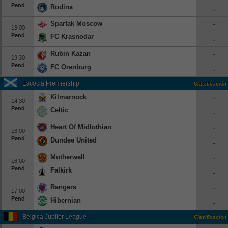
Pend
Rodina
-
Spartak Moscow
-
19:00
Pend
FC Krasnodar
-
Rubin Kazan
-
19:30
Pend
FC Orenburg
-
Escocia Premiership
Clasificación
Kilmarnock
-
14:30
Pend
Celtic
-
Heart Of Midlothian
-
16:00
Pend
Dundee United
-
Motherwell
-
16:00
Pend
Falkirk
-
Rangers
-
17:00
Pend
Hibernian
-
Bélgica Jupiler League
Clasificación