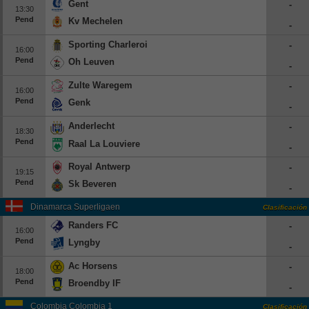
Gent
-
13:30
Pend
Kv Mechelen
-
Sporting Charleroi
-
16:00
Pend
Oh Leuven
-
Zulte Waregem
-
16:00
Pend
Genk
-
Anderlecht
-
18:30
Pend
Raal La Louviere
-
Royal Antwerp
-
19:15
Pend
Sk Beveren
-
Dinamarca Superligaen
Clasificación
Randers FC
-
16:00
Pend
Lyngby
-
Ac Horsens
-
18:00
Pend
Broendby IF
-
Colombia Colombia 1
Clasificación