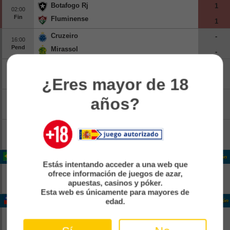
Botafogo Rj
1
02:00
Fin
Fluminense
1
Cruzeiro
-
16:00
Pend
Mirassol
-
Palmeiras
-
21:00
Pend
¿Eres mayor de 18
Internacional
-
Bahia
-
años?
21:00
Pend
Vasco Da Gama
-
Santos FC
-
23:30
Pend
Athletico Paranaense
-
Brasil Serie A
Clasificación
Estás intentando acceder a una web que
Red Bull Bragantino
-
ofrece información de juegos de azar,
23:30
apuestas, casinos y póker.
Pend
Corinthians
-
Esta web es únicamente para mayores de
Chile Chile 1
edad.
Clasificación
Deportes Concepcion
-
18:30
Pend
Universidad De Concepcion