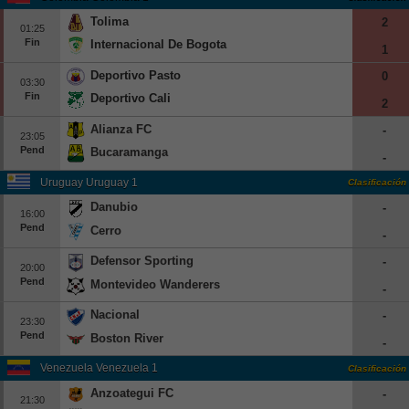
Tolima
2
01:25
Fin
Internacional De Bogota
1
Deportivo Pasto
0
03:30
Fin
Deportivo Cali
2
Alianza FC
-
23:05
Pend
Bucaramanga
-
Uruguay Uruguay 1
Clasificación
Danubio
-
16:00
Pend
Cerro
-
Defensor Sporting
-
20:00
Pend
Montevideo Wanderers
-
Nacional
-
23:30
Pend
Boston River
-
Venezuela Venezuela 1
Clasificación
Anzoategui FC
-
21:30