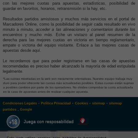
con las mejores cuotas para apuestas, estadísticas, posibilidad de
guardar en favoritos, horarios, retransmisión si la hay, etc.
Resultados partidos amistosos y muchos más servicios en el portal de
Marcadores Online, como la posibilidad de seguir cada resultado en vivo
minuto a minuto,
acceder a las alineaciones y comentarios durante los
encuentros
y mucho más. Eche un vistazo al panel resumen de la
derecha para las mejores cuotas en victoria en tiempo reglamentario,
empate o victoria del equipo visitante. Enlace a las mejores casas de
apuestas desde aquí.
Le recordamos que para poder registrarse en las casas de apuestas
recomendadas es preciso haber alcanzado la mayoría de edad estipulada
legalmente.
*Las cuotas mostradas en la web son meramente orientativas. Nuestro equipo trabaja muy
duro para poder ofrecerte las cuotas más actualizadas posibles. Estas cuotas están sujetas
a posibles cambios por parte de los operadores. No olvides comprobar la cuota actualizada
en la casa de apuestas antes de realizar cualquier apuesta.
·
·
·
·
Condiciones Legales
Política Privacidad
Cookies
sitemap
sitemap
.
partidos
Google
Juega con resposabilidad