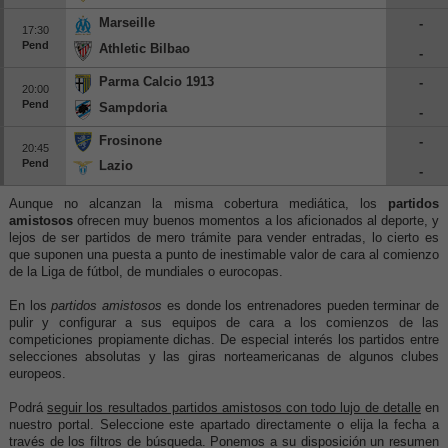
Marseille
-
17:30
Pend
Athletic Bilbao
-
Parma Calcio 1913
-
20:00
Pend
Sampdoria
-
Frosinone
-
20:45
Pend
Lazio
-
Aunque no alcanzan la misma cobertura mediática, los
partidos
amistosos
ofrecen muy buenos momentos a los aficionados al deporte, y
lejos de ser partidos de mero trámite para vender entradas, lo cierto es
que suponen una puesta a punto de inestimable valor de cara al comienzo
de la Liga de fútbol, de mundiales o eurocopas.
En los
partidos amistosos
es donde los entrenadores pueden terminar de
pulir y configurar a sus equipos de cara a los comienzos de las
competiciones propiamente dichas. De especial interés los partidos entre
selecciones absolutas y las giras norteamericanas de algunos clubes
europeos.
Podrá
seguir los resultados partidos amistosos con todo lujo de detalle
en
nuestro portal. Seleccione este apartado directamente o elija la fecha a
través de los filtros de búsqueda. Ponemos a su disposición un resumen