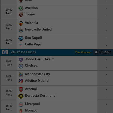
-
Avellino
-
20:30
Pend
Torino
-
Valencia
-
21:00
Pend
Newcastle United
-
Ssc Napoli
-
21:00
Pend
Celta Vigo
-
Amistosos Clubes
09-08-2026
Clasificación
Johor Darul Ta'zim
-
13:00
Pend
Chelsea
-
Manchester City
-
13:00
Pend
Atletico Madrid
-
Arsenal
-
15:00
Pend
Borussia Dortmund
-
Liverpool
-
15:30
Pend
Monaco
-