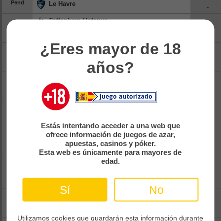
Pend
Le Havre
-
Tottenham Hotspur
-
16:00
Pend
Getafe
-
¿Eres mayor de 18
Werder Bremen
-
16:00
Pend
años?
Paderborn
-
Manchester United
-
17:00
Pend
Paris Saint-germain
-
Vfb Stuttgart
-
17:00
Pend
Everton
-
Estás intentando acceder a una web que
ofrece información de juegos de azar,
Lens
-
17:00
apuestas, casinos y póker.
Pend
Sunderland
Esta web es únicamente para mayores de
-
edad.
Angers
-
17:00
Pend
Lorient
-
Sí
No
Rennes
-
18:00
Pend
Brentford
-
Utilizamos cookies que guardarán esta información durante