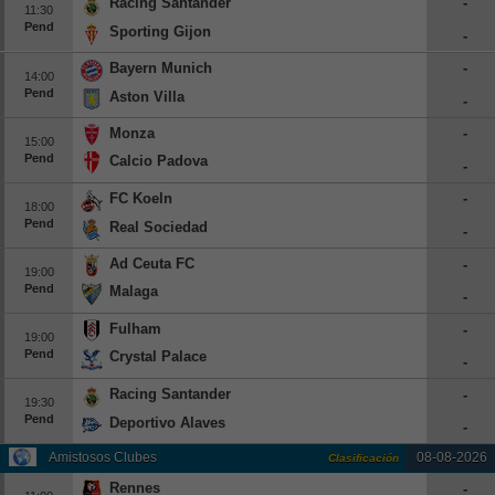
Racing Santander
-
11:30
Europa League
Pend
Sporting Gijon
-
Supercopa Europa
Bayern Munich
-
14:00
Partidos amistosos
Pend
Aston Villa
-
Partidos televisados
Monza
-
15:00
Pend
Calcio Padova
-
Baloncesto
FC Koeln
-
Europa
18:00
Pend
Real Sociedad
-
Euroliga
Ad Ceuta FC
-
Eurocup
19:00
Pend
Malaga
España
-
Fulham
-
ACB
19:00
Pend
Crystal Palace
LEB
-
Estados Unidos
Racing Santander
-
19:30
Pend
Deportivo Alaves
NBA
-
Amistosos Clubes
08-08-2026
Clasificación
Tenis
Rennes
-