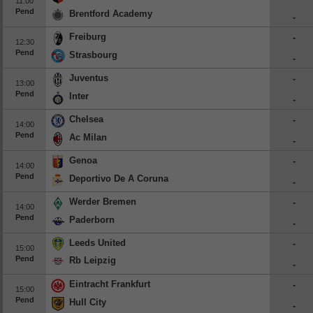
11:00
Pend
Brentford Academy
Beisbol
-
Freiburg
-
12:30
Hockey
Pend
Strasbourg
-
Fútbol Americano
Juventus
-
13:00
Pend
Inter
-
Clasificación
Chelsea
-
14:00
Casas de Apuestas
Pend
Ac Milan
-
Genoa
-
14:00
Pend
Deportivo De A Coruna
-
Werder Bremen
-
14:00
Pend
Paderborn
-
Leeds United
-
15:00
Pend
Rb Leipzig
-
Eintracht Frankfurt
-
15:00
Pend
Hull City
-