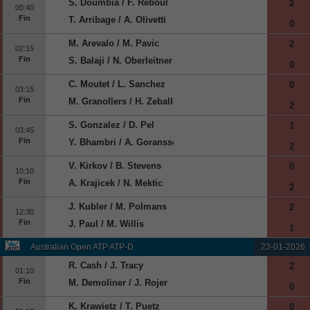
S. Doumbia / F. Reboul
2
00:40
Fin
T. Arribage / A. Olivetti
0
M. Arevalo / M. Pavic
2
02:15
Fin
S. Balaji / N. Oberleitner
0
C. Moutet / L. Sanchez
0
03:15
Fin
M. Granollers / H. Zeballos
2
S. Gonzalez / D. Pel
1
03:45
Fin
Y. Bhambri / A. Goransson
2
V. Kirkov / B. Stevens
0
10:10
Fin
A. Krajicek / N. Mektic
2
J. Kubler / M. Polmans
2
12:30
Fin
J. Paul / M. Willis
1
Australian Open ATP ATP-D
23-01-2026
R. Cash / J. Tracy
2
01:10
Fin
M. Demoliner / J. Rojer
0
K. Krawietz / T. Puetz
0