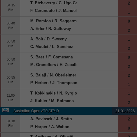
T. Etcheverry / C. Ugo Carabelli
2
04:15
Fin
F. Cerundolo / J. Manuel Cerundolo
1
M. Romios / R. Seggerman
0
05:40
Fin
A. Erler / R. Galloway
2
A. Bolt / D. Sweeny
1
06:50
Fin
C. Moutet / L. Sanchez
2
S. Baez / F. Comesana
0
06:50
Fin
M. Granollers / H. Zeballos
2
S. Balaji / N. Oberleitner
2
06:55
Fin
P. Herbert / J. Thompson
1
T. Kokkinakis / N. Kyrgios
1
11:00
Fin
J. Kubler / M. Polmans
2
Australian Open ATP ATP-D
21-01-2026
A. Pavlasek / J. Smith
2
01:10
Fin
P. Harper / A. Walton
0
T. Arribage / A. Olivetti