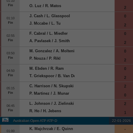
01:10
Fin
O. Luz / R. Matos
2
J. Cash / L. Glasspool
0
01:10
Fin
J. Mccabe / L. Tu
2
F. Cabral / L. Miedler
0
02:55
Fin
A. Pavlasek / J. Smith
2
M. Gonzalez / A. Molteni
0
03:50
Fin
P. Nouza / P. Rikl
2
M. Ebden / R. Ram
0
04:50
Fin
T. Griekspoor / B. Van De Zandschulp
2
C. Harrison / N. Skupski
2
05:15
Fin
P. Martinez / J. Munar
0
L. Johnson / J. Zielinski
2
06:45
Fin
R. Ho / H. Jebens
1
Australian Open ATP ATP-D
22-01-2026
K. Majchrzak / E. Quinn
-
01:00