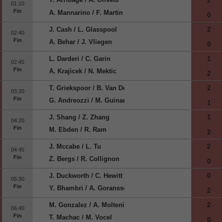
2
01:10
Fin
A. Mannarino / F. Martin
0
J. Cash / L. Glasspool
2
02:40
Fin
A. Behar / J. Vliegen
0
L. Darderi / C. Garin
1
02:45
Fin
A. Krajicek / N. Mektic
2
T. Griekspoor / B. Van De Zandschulp
2
03:20
Fin
G. Andreozzi / M. Guinard
1
J. Shang / Z. Zhang
1
04:20
Fin
M. Ebden / R. Ram
2
J. Mccabe / L. Tu
2
04:45
Fin
Z. Bergs / R. Collignon
0
J. Duckworth / C. Hewitt
0
05:30
Fin
Y. Bhambri / A. Goransson
2
M. Gonzalez / A. Molteni
2
06:40
Fin
T. Machac / M. Vocel
0