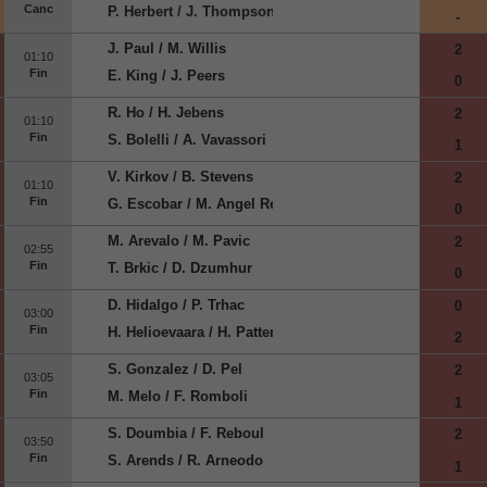
Canc
P. Herbert / J. Thompson
-
J. Paul / M. Willis
2
01:10
Fin
E. King / J. Peers
0
R. Ho / H. Jebens
2
01:10
Fin
S. Bolelli / A. Vavassori
1
V. Kirkov / B. Stevens
2
01:10
Fin
G. Escobar / M. Angel Reyes
0
M. Arevalo / M. Pavic
2
02:55
Fin
T. Brkic / D. Dzumhur
0
D. Hidalgo / P. Trhac
0
03:00
Fin
H. Helioevaara / H. Patten
2
S. Gonzalez / D. Pel
2
03:05
Fin
M. Melo / F. Romboli
1
S. Doumbia / F. Reboul
2
03:50
Fin
S. Arends / R. Arneodo
1