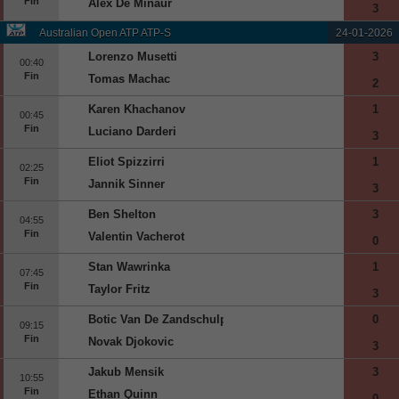
Fin
Alex De Minaur
3
Australian Open ATP ATP-S
24-01-2026
Lorenzo Musetti
3
00:40
Fin
Tomas Machac
2
Karen Khachanov
1
00:45
Fin
Luciano Darderi
3
Eliot Spizzirri
1
02:25
Fin
Jannik Sinner
3
Ben Shelton
3
04:55
Fin
Valentin Vacherot
0
Stan Wawrinka
1
07:45
Fin
Taylor Fritz
3
Botic Van De Zandschulp
0
09:15
Fin
Novak Djokovic
3
Jakub Mensik
3
10:55
Fin
Ethan Quinn
0