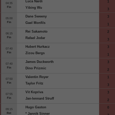
Luca Nardi
1
04:35
Fin
Yibing Wu
3
Dane Sweeny
3
05:00
Fin
Gael Monfils
1
Rei Sakamoto
2
06:15
Fin
Rafael Jodar
3
Hubert Hurkacz
3
07:40
Fin
Zizou Bergs
1
James Duckworth
3
07:40
Fin
Dino Prizmic
2
Valentin Royer
1
07:50
Fin
Taylor Fritz
3
Vit Kopriva
3
07:55
Fin
Jan-lennard Struff
2
Hugo Gaston
0
09:15
Ret
* Jannik Sinner