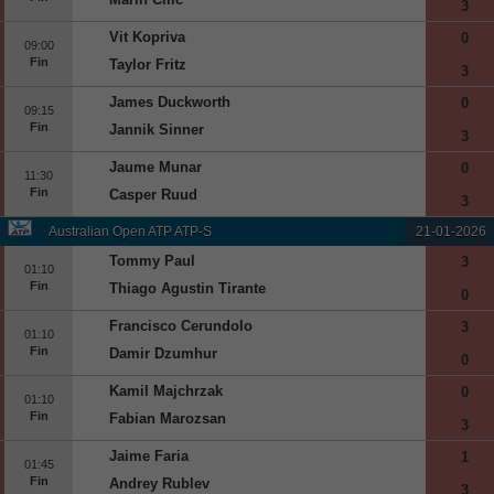
3
Vit Kopriva
0
09:00
Fin
Taylor Fritz
3
James Duckworth
0
09:15
Fin
Jannik Sinner
3
Jaume Munar
0
11:30
Fin
Casper Ruud
3
Australian Open ATP ATP-S
21-01-2026
Tommy Paul
3
01:10
Fin
Thiago Agustin Tirante
0
Francisco Cerundolo
3
01:10
Fin
Damir Dzumhur
0
Kamil Majchrzak
0
01:10
Fin
Fabian Marozsan
3
Jaime Faria
1
01:45
Fin
Andrey Rublev
3