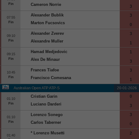
Fin
Cameron Norrie
3
Alexander Bublik
3
07:55
Fin
Marton Fucsovics
0
Alexander Zverev
3
09:10
Fin
Alexandre Muller
1
Hamad Medjedovic
1
09:15
Fin
Alex De Minaur
3
Frances Tiafoe
3
10:45
Fin
Francisco Comesana
1
Australian Open ATP ATP-S
20-01-2026
Cristian Garin
0
01:10
Fin
Luciano Darderi
3
Lorenzo Sonego
3
01:10
Fin
Carlos Taberner
0
* Lorenzo Musetti
2
01:40