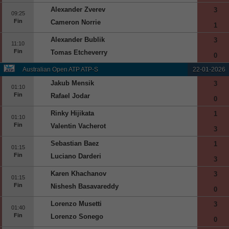
Alexander Zverev
3
09:25
Fin
Cameron Norrie
1
Alexander Bublik
3
11:10
Fin
Tomas Etcheverry
0
Australian Open ATP ATP-S
22-01-2026
Jakub Mensik
3
01:10
Fin
Rafael Jodar
0
Rinky Hijikata
1
01:10
Fin
Valentin Vacherot
3
Sebastian Baez
1
01:15
Fin
Luciano Darderi
3
Karen Khachanov
3
01:15
Fin
Nishesh Basavareddy
0
Lorenzo Musetti
3
01:40
Fin
Lorenzo Sonego
0