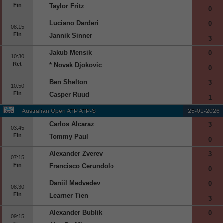
Fin
Taylor Fritz
0
Beisbol
Luciano Darderi
0
08:15
Hockey
Fin
Jannik Sinner
3
Jakub Mensik
0
Fútbol Americano
10:30
Ret
* Novak Djokovic
0
Clasificación
Ben Shelton
3
10:50
Fin
Casper Ruud
Casas de Apuestas
1
Australian Open ATP ATP-S
25-01-2026
Carlos Alcaraz
3
03:45
Fin
Tommy Paul
0
Alexander Zverev
3
07:15
Fin
Francisco Cerundolo
0
Daniil Medvedev
0
08:30
Fin
Learner Tien
3
Alexander Bublik
0
09:15