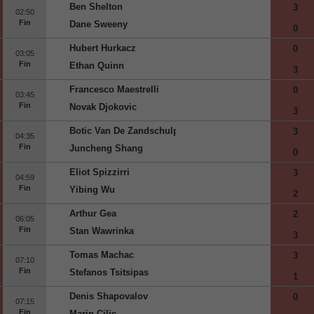
Ben Shelton
3
02:50
Fin
Dane Sweeny
0
Hubert Hurkacz
0
03:05
Fin
Ethan Quinn
3
Francesco Maestrelli
0
03:45
Fin
Novak Djokovic
3
Botic Van De Zandschulp
3
04:35
Fin
Juncheng Shang
0
Eliot Spizzirri
3
04:59
Fin
Yibing Wu
2
Arthur Gea
2
06:05
Fin
Stan Wawrinka
3
Tomas Machac
3
07:10
Fin
Stefanos Tsitsipas
1
Denis Shapovalov
0
07:15
Fin
Marin Cilic