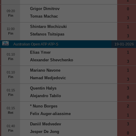
2
Grigor Dimitrov
0
09:20
Fin
Tomas Machac
3
Shintaro Mochizuki
1
11:00
Fin
Stefanos Tsitsipas
3
Australian Open ATP ATP-S
19-01-2026
Elias Ymer
1
01:10
Fin
Alexander Shevchenko
3
Mariano Navone
1
01:10
Fin
Hamad Medjedovic
3
Quentin Halys
3
01:15
Fin
Alejandro Tabilo
0
* Nuno Borges
2
01:15
Ret
Felix Auger-aliassime
1
Daniil Medvedev
3
01:40
Fin
Jesper De Jong
0