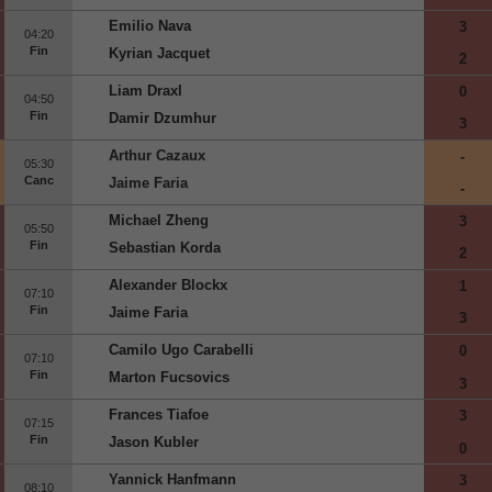
Emilio Nava
3
04:20
Fin
Kyrian Jacquet
2
Liam Draxl
0
04:50
Fin
Damir Dzumhur
3
Arthur Cazaux
-
05:30
Canc
Jaime Faria
-
Michael Zheng
3
05:50
Fin
Sebastian Korda
2
Alexander Blockx
1
07:10
Fin
Jaime Faria
3
Camilo Ugo Carabelli
0
07:10
Fin
Marton Fucsovics
3
Frances Tiafoe
3
07:15
Fin
Jason Kubler
0
Yannick Hanfmann
3
08:10