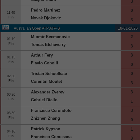
3
Pedro Martinez
0
11:40
Fin
Novak Djokovic
3
Australian Open ATP ATP-S
18-01-2026
Miomir Kecmanovic
2
01:10
Fin
Tomas Etcheverry
3
Arthur Fery
3
01:15
Fin
Flavio Cobolli
0
Tristan Schoolkate
0
02:50
Fin
Corentin Moutet
3
Alexander Zverev
3
03:20
Fin
Gabriel Diallo
1
Francisco Cerundolo
3
03:30
Fin
Zhizhen Zhang
0
Patrick Kypson
1
04:10
Fin
Francisco Comesana
3