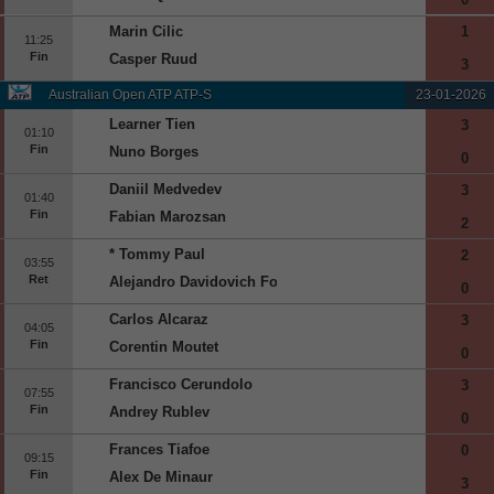
Marin Cilic
1
11:25
Fin
Casper Ruud
3
Australian Open ATP ATP-S
23-01-2026
Learner Tien
3
01:10
Fin
Nuno Borges
0
Daniil Medvedev
3
01:40
Fin
Fabian Marozsan
2
* Tommy Paul
2
03:55
Ret
Alejandro Davidovich Fokina
0
Carlos Alcaraz
3
04:05
Fin
Corentin Moutet
0
Francisco Cerundolo
3
07:55
Fin
Andrey Rublev
0
Frances Tiafoe
0
09:15
Fin
Alex De Minaur
3