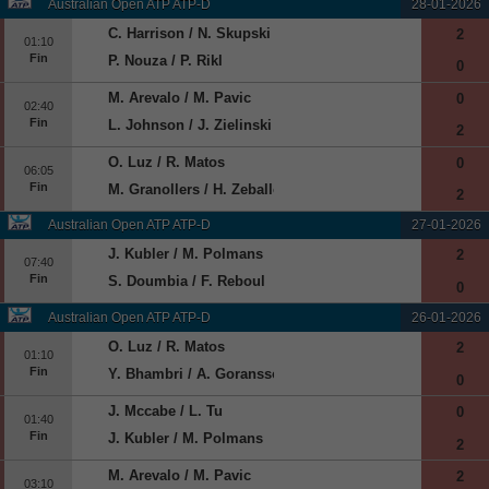
Australian Open ATP ATP-D
28-01-2026
C. Harrison / N. Skupski
2
01:10
Fin
P. Nouza / P. Rikl
0
M. Arevalo / M. Pavic
0
02:40
Fin
L. Johnson / J. Zielinski
2
O. Luz / R. Matos
0
06:05
Fin
M. Granollers / H. Zeballos
2
Australian Open ATP ATP-D
27-01-2026
J. Kubler / M. Polmans
2
07:40
Fin
S. Doumbia / F. Reboul
0
Australian Open ATP ATP-D
26-01-2026
O. Luz / R. Matos
2
01:10
Fin
Y. Bhambri / A. Goransson
0
J. Mccabe / L. Tu
0
01:40
Fin
J. Kubler / M. Polmans
2
M. Arevalo / M. Pavic
2
03:10