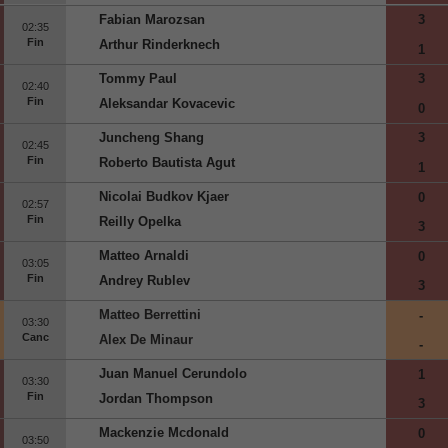
Fabian Marozsan
3
02:35
Fin
Arthur Rinderknech
1
Tommy Paul
3
02:40
Fin
Aleksandar Kovacevic
0
Juncheng Shang
3
02:45
Fin
Roberto Bautista Agut
1
Nicolai Budkov Kjaer
0
02:57
Fin
Reilly Opelka
3
Matteo Arnaldi
0
03:05
Fin
Andrey Rublev
3
Matteo Berrettini
-
03:30
Canc
Alex De Minaur
-
Juan Manuel Cerundolo
1
03:30
Fin
Jordan Thompson
3
Mackenzie Mcdonald
0
03:50