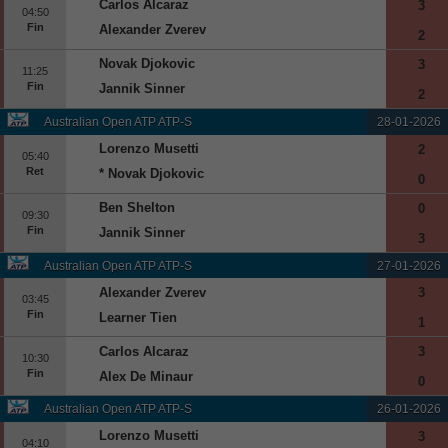
Carlos Alcaraz
3
04:50
Europa League
Fin
Alexander Zverev
2
Supercopa Europa
Novak Djokovic
3
11:25
Partidos amistosos
Fin
Jannik Sinner
2
Partidos televisados
Australian Open ATP ATP-S
28-01-2026
Lorenzo Musetti
2
Baloncesto
05:40
Ret
* Novak Djokovic
0
Europa
Ben Shelton
0
Euroliga
09:30
Fin
Jannik Sinner
3
Eurocup
Australian Open ATP ATP-S
27-01-2026
España
Alexander Zverev
3
ACB
03:45
Fin
Learner Tien
1
LEB
Carlos Alcaraz
3
Estados Unidos
10:30
Fin
Alex De Minaur
0
NBA
Australian Open ATP ATP-S
26-01-2026
Tenis
Lorenzo Musetti
3
04:10