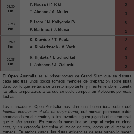
P. Nouza / P. Rikl
2
05:30
Fin
T. Atmane / A. Muller
1
P. Isaro / N. Kaliyanda Poonacha
0
06:20
Fin
P. Martinez / J. Munar
2
K. Krawietz / T. Puetz
2
07:50
Fin
A. Rinderknech / V. Vacherot
0
R. Hijikata / T. Schoolkate
1
09:35
Fin
L. Johnson / J. Zielinski
2
El
Open Australia
es el primer torneo de Grand Slam que se disputa
cada año tras unos pocos torneos menores de preparación sobre pista
dura, por lo que se trata de un reto importante, y más teniendo en cuenta
las altas temperaturas a las que se suele competir en Melbourne por esas
fechas.
Los marcadores Open Australia nos dan una buena idea sobre qué
tenistas comienzan el año en mejor forma
, qué nuevas promesas están
apareciendo en el circuito y si los favoritos siguen jugando al mismo nivel
que el año anterior. En categoría masculina se juega al mejor de cinco
sets, y en categoría femenina al mejor de tres, como en el resto de
torneos. En ambos casos, las duras exigencias de este torneo lo hacen