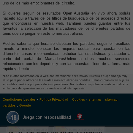
uno de los más emocionantes del circuito.
Si quieres seguir los
resultados Open Australia en vivo
ahora podrás
hacerlo aquí a través de los filtros de búsqueda o de los accesos directos
que encontrarás en nuestra web. También puedes guardar entre tus
favoritos la selección de los marcadores de los diferentes partidos de
tenis que se juegan en este torneo australiano.
Podrás saber a qué hora se disputan los partidos, seguir el resultado
minuto a minuto, conocer las mejores cuotas para apostar en las
diferentes casas recomendadas, estudiar las estadísticas y acceder a
partir del portal de MarcadoresOnline a otros muchos servicios
relacionados con los deportes y con las apuestas. Todo de la forma más
rápida y directa.
*Las cuotas mostradas en la web son meramente orientativas. Nuestro equipo trabaja muy
duro para poder ofrecerte las cuotas más actualizadas posibles. Estas cuotas están sujetas
a posibles cambios por parte de los operadores. No olvides comprobar la cuota actualizada
en la casa de apuestas antes de realizar cualquier apuesta.
·
·
·
·
Condiciones Legales
Política Privacidad
Cookies
sitemap
sitemap
.
partidos
Google
Juega con resposabilidad