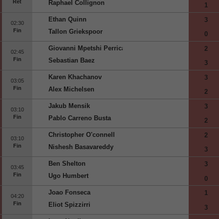
Ret
Raphael Collignon
1
Ethan Quinn
3
02:30
Fin
Tallon Griekspoor
0
Giovanni Mpetshi Perricard
2
02:45
Fin
Sebastian Baez
3
Karen Khachanov
3
03:05
Fin
Alex Michelsen
2
Jakub Mensik
3
03:10
Fin
Pablo Carreno Busta
2
Christopher O'connell
2
03:10
Fin
Nishesh Basavareddy
3
Ben Shelton
3
03:45
Fin
Ugo Humbert
0
Joao Fonseca
1
04:20
Fin
Eliot Spizzirri
3