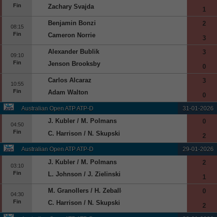
Fin
Zachary Svajda
1
Benjamin Bonzi
2
08:15
Fin
Cameron Norrie
3
Alexander Bublik
3
09:10
Fin
Jenson Brooksby
0
Carlos Alcaraz
3
10:55
Fin
Adam Walton
0
Australian Open ATP ATP-D
31-01-2026
J. Kubler / M. Polmans
0
04:50
Fin
C. Harrison / N. Skupski
2
Australian Open ATP ATP-D
29-01-2026
J. Kubler / M. Polmans
2
03:10
Fin
L. Johnson / J. Zielinski
1
M. Granollers / H. Zeballos
0
04:30
Fin
C. Harrison / N. Skupski
2