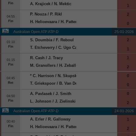
Fin
A. Krajicek / N. Mektic
1
P. Nouza / P. Rikl
2
04:55
Fin
H. Helioevaara / H. Patten
0
Australian Open ATP ATP-D
25-01-2026
S. Doumbia / F. Reboul
2
01:10
Fin
T. Etcheverry / C. Ugo Carabelli
1
R. Cash / J. Tracy
1
01:15
Fin
M. Granollers / H. Zeballos
2
* C. Harrison / N. Skupski
0
04:45
Ret
T. Griekspoor / B. Van De Zandschulp
0
A. Pavlasek / J. Smith
0
04:50
Fin
L. Johnson / J. Zielinski
2
Australian Open ATP ATP-D
24-01-2026
A. Erler / R. Galloway
1
00:40
Fin
H. Helioevaara / H. Patten
2