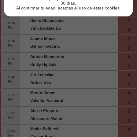
Terence Atmane
2
30 días.
06:59
Al confirmar tu edad, aceptas el uso de estas cookies.
Fin
Francesco Maestrelli
3
Denis Shapovalov
3
07:10
Fin
Yunchaokete Bu
0
Jaume Munar
3
07:10
Fin
Dalibor Svrcina
2
Adrian Mannarino
0
08:15
Fin
Rinky Hijikata
3
Jiri Lehecka
0
08:40
Fin
Arthur Gea
3
Martin Damm
0
08:55
Fin
Valentin Vacherot
3
Alexei Popyrin
2
10:05
Fin
Alexandre Muller
3
Mattia Bellucci
0
11:30
Fin
Casper Ruud