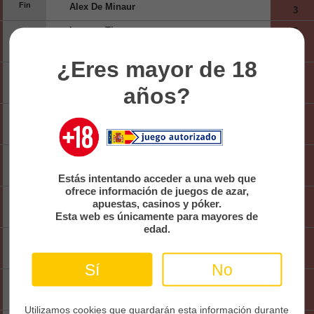
Fin
Alex De Minaur
3
Learner Tien
3
03:58
Fin
Marcos Giron
2
¿Eres mayor de 18
Filip Misolic
0
04:30
años?
Fin
Alejandro Davidovich Fokina
3
Thiago Agustin Tirante
3
05:00
Fin
Aleksandar Vukic
0
Laslo Djere
1
05:20
Fin
Stan Wawrinka
3
Estás intentando acceder a una web que
ofrece información de juegos de azar,
Kamil Majchrzak
3
05:50
apuestas, casinos y póker.
Fin
Jacob Fearnley
Esta web es únicamente para mayores de
1
edad.
Daniel Altmaier
0
05:59
Fin
Marin Cilic
3
Sí
No
Brandon Nakashima
1
05:59
Fin
Botic Van De Zandschulp
3
Utilizamos cookies que guardarán esta información durante