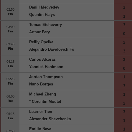
Daniil Medvedev
3
02:50
Fin
Quentin Halys
1
Tomas Etcheverry
3
03:00
Fin
Arthur Fery
0
Reilly Opelka
2
03:45
Fin
Alejandro Davidovich Fokina
3
Carlos Alcaraz
3
04:15
Fin
Yannick Hanfmann
0
Jordan Thompson
1
05:25
Fin
Nuno Borges
3
Michael Zheng
1
06:00
Ret
* Corentin Moutet
2
Learner Tien
3
06:15
Fin
Alexander Shevchenko
1
Emilio Nava
1
07:50