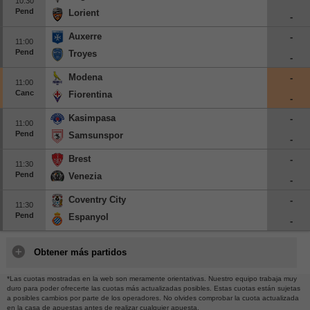
10:30
Pend
Lorient
-
Auxerre
-
11:00
Pend
Troyes
-
Modena
-
11:00
Canc
Fiorentina
-
Kasimpasa
-
11:00
Pend
Samsunspor
-
Brest
-
11:30
Pend
Venezia
-
Coventry City
-
11:30
Pend
Espanyol
-
Obtener más partidos
*Las cuotas mostradas en la web son meramente orientativas. Nuestro equipo trabaja muy
duro para poder ofrecerte las cuotas más actualizadas posibles. Estas cuotas están sujetas
a posibles cambios por parte de los operadores. No olvides comprobar la cuota actualizada
en la casa de apuestas antes de realizar cualquier apuesta.