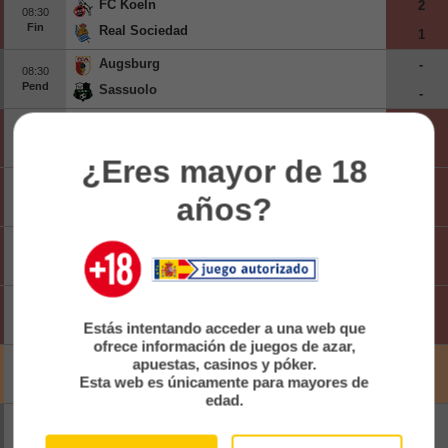
FC Koeln
2
08:30
Beisbol
Fin
Real Sociedad
1
Augsburg
-
Hockey
08:30
Pend
Sassuolo
-
Fútbol Americano
Freiburg
2
08:30
Fin
Strasbourg
Clasificación
0
¿Eres mayor de 18
Brighton & Hove Albion
3
09:00
Casas de Apuestas
años?
Fin
Roma
0
Lens
0
09:00
Fin
Sunderland
2
Ipswich Town
3
09:00
Fin
Rayo Vallecano
Estás intentando acceder a una web que
0
ofrece información de juegos de azar,
Club Brugge U23
-
apuestas, casinos y póker.
09:00
Esta web es únicamente para mayores de
Canc
Le Havre
-
edad.
Tottenham Hotspur
-
09:00
Pend
Getafe