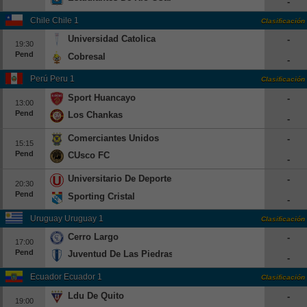
-
Beisbol
Chile Chile 1
Clasificación
Universidad Catolica
-
Hockey
19:30
Pend
Cobresal
-
Fútbol Americano
Perú Peru 1
Clasificación
Sport Huancayo
-
13:00
Clasificación
Pend
Los Chankas
-
Casas de Apuestas
Comerciantes Unidos
-
15:15
Pend
CUsco FC
-
Universitario De Deportes
-
20:30
Pend
Sporting Cristal
-
Uruguay Uruguay 1
Clasificación
Cerro Largo
-
17:00
Pend
Juventud De Las Piedras
-
Ecuador Ecuador 1
Clasificación
Ldu De Quito
-
19:00