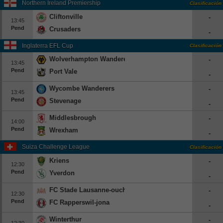
Northern Ireland Premiership
Clasificación
Cliftonville
-
13:45
Pend
Crusaders
-
Inglaterra EFL Cup
Clasificación
Wolverhampton Wanderers
-
13:45
Pend
Port Vale
-
Wycombe Wanderers
-
13:45
Pend
Stevenage
-
Middlesbrough
-
14:00
Pend
Wrexham
-
Suiza Challenge League
Clasificación
Kriens
-
12:30
Pend
Yverdon
-
FC Stade Lausanne-ouchy
-
12:30
Pend
FC Rapperswil-jona
-
Winterthur
-
12:30