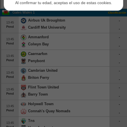
Al confirmar tu edad, aceptas el uso de estas cookies.
Pend
Rkc Waalwijk
-
Gales Wales 1
Clasificación
Airbus Uk Broughton
-
13:45
Pend
Cardiff Met University
-
Ammanford
-
13:45
Pend
Colwyn Bay
-
Caernarfon
-
13:45
Pend
Penybont
-
Cambrian United
-
13:45
Pend
Briton Ferry
-
Flint Town United
-
13:45
Pend
Barry Town
-
Holywell Town
-
13:45
Pend
Connah's Quay Nomads
-
Tns
-
13:45
Pend