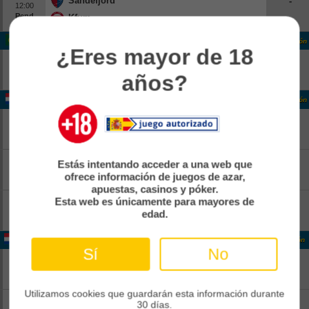
Sandefjord
-
12:00
Pend
Kfum
-
Portugal Liga Portugal
Clasificación
¿Eres mayor de 18
Estoril
-
14:15
años?
Pend
Famalicao
-
Holanda Eerste Divisie
Clasificación
FC Dordrecht
-
13:00
Pend
Jong Ajax
-
FC Emmen
-
Estás intentando acceder a una web que
13:00
Pend
ofrece información de juegos de azar,
Roda Jc Kerkrade
-
apuestas, casinos y póker.
Top Oss
-
Esta web es únicamente para mayores de
13:00
edad.
Pend
Nac Breda
-
Holanda Eerste Divisie
Clasificación
Sí
No
Vvv-venlo
-
13:00
Pend
Heracles
-
Utilizamos cookies que guardarán esta información durante
Vitesse
-
30 días.
13:00