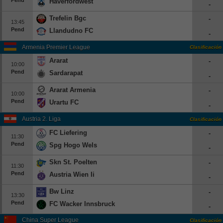
Haverfordwest
-
Trefelin Bgc
-
13:45
Pend
Llandudno FC
-
Armenia Premier League
Clasificación
Ararat
-
10:00
Pend
Sardarapat
-
Ararat Armenia
-
10:00
Pend
Urartu FC
-
Austria 2. Liga
Clasificación
FC Liefering
-
11:30
Pend
Spg Hogo Wels
-
Skn St. Poelten
-
11:30
Pend
Austria Wien Ii
-
Bw Linz
-
13:30
Pend
FC Wacker Innsbruck
-
China Super League
Clasificación