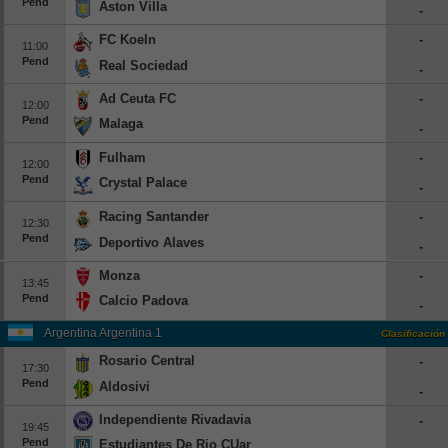
Pend
Aston Villa
-
Europa League
FC Koeln
-
11:00
Supercopa Europa
Pend
Real Sociedad
-
Partidos amistosos
Ad Ceuta FC
-
12:00
Partidos televisados
Pend
Malaga
-
Baloncesto
Fulham
-
12:00
Pend
Europa
Crystal Palace
-
Euroliga
Racing Santander
-
12:30
Pend
Eurocup
Deportivo Alaves
-
España
Monza
-
13:45
ACB
Pend
Calcio Padova
-
LEB
Argentina Argentina 1
Clasificación
Estados Unidos
Rosario Central
-
17:30
Pend
NBA
Aldosivi
-
Independiente Rivadavia
-
Tenis
19:45
Pend
Estudiantes De Rio CUarto