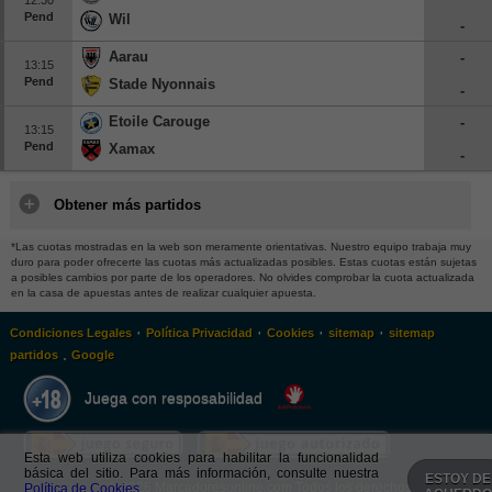
Pend
Wil
-
Aarau
-
13:15
Pend
Stade Nyonnais
-
Etoile Carouge
-
13:15
Pend
Xamax
-
Obtener más partidos
*Las cuotas mostradas en la web son meramente orientativas. Nuestro equipo trabaja muy
duro para poder ofrecerte las cuotas más actualizadas posibles. Estas cuotas están sujetas
a posibles cambios por parte de los operadores. No olvides comprobar la cuota actualizada
en la casa de apuestas antes de realizar cualquier apuesta.
·
·
·
·
Condiciones Legales
Política Privacidad
Cookies
sitemap
sitemap
.
partidos
Google
Juega con resposabilidad
Esta web utiliza cookies para habilitar la funcionalidad
básica del sitio. Para más información, consulte nuestra
ESTOY DE
Política de Cookies.
© 2026 Marcadoresonline.com Todos los derechos reservados