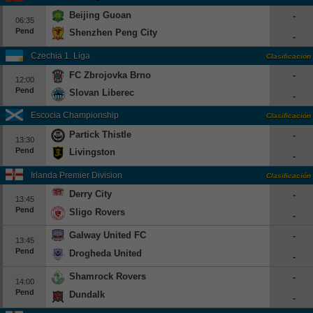
Beijing Guoan
-
06:35
Pend
Shenzhen Peng City
-
Czechia 1. Liga
Clasificación
FC Zbrojovka Brno
-
12:00
Pend
Slovan Liberec
-
Escocia Championship
Clasificación
Partick Thistle
-
13:30
Pend
Livingston
-
Irlanda Premier Division
Clasificación
Derry City
-
13:45
Pend
Sligo Rovers
-
Galway United FC
-
13:45
Pend
Drogheda United
-
Shamrock Rovers
-
14:00
Pend
Dundalk
-