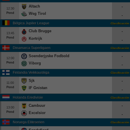
Altach
-
12:30
Pend
Wsg Tirol
-
Bélgica Jupiler League
Clasificación
Club Brugge
-
13:45
Pend
Kortrijk
-
Dinamarca Superligaen
Clasificación
Soenderjyske Fodbold
-
12:00
Pend
Viborg
-
Finlandia Veikkausliiga
Clasificación
Sjk
-
11:00
Pend
IF Gnistan
-
Holanda Eredivisie
Clasificación
Cambuur
-
13:00
Pend
Excelsior
-
Noruega Eliteserien
Clasificación