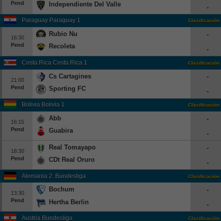
Pend
Independiente Del Valle
-
Paraguay Paraguay 1
Clasificación
Rubio Nu
-
16:30
Pend
Recoleta
-
Costa Rica Costa Rica 1
Clasificación
Cs Cartagines
-
21:00
Pend
Sporting FC
-
Bolivia Bolivia 1
Clasificación
Abb
-
16:15
Pend
Guabira
-
Real Tomayapo
-
18:30
Pend
CDt Real Oruro
-
Alemania 2. Bundesliga
Clasificación
Bochum
-
13:30
Pend
Hertha Berlin
-
Austria Bundesliga
Clasificación