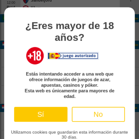
Sandefjord
-
12:00
Pend
Kfum
-
Portugal Liga Portugal
Clasificación
¿Eres mayor de 18
Estoril
-
14:15
años?
Pend
Famalicao
-
Holanda Eerste Divisie
Clasificación
FC Dordrecht
-
13:00
Pend
Jong Ajax
-
FC Emmen
-
Estás intentando acceder a una web que
13:00
Pend
ofrece información de juegos de azar,
Roda Jc Kerkrade
-
apuestas, casinos y póker.
Top Oss
-
Esta web es únicamente para mayores de
13:00
edad.
Pend
Nac Breda
-
Holanda Eerste Divisie
Clasificación
Sí
No
Vvv-venlo
-
13:00
Pend
Heracles
-
Utilizamos cookies que guardarán esta información durante
Vitesse
-
30 días.
13:00