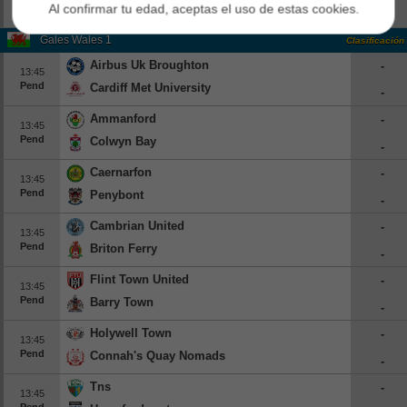
Al confirmar tu edad, aceptas el uso de estas cookies.
Pend
Rkc Waalwijk
-
Gales Wales 1
Clasificación
Airbus Uk Broughton
-
13:45
Pend
Cardiff Met University
-
Ammanford
-
13:45
Pend
Colwyn Bay
-
Caernarfon
-
13:45
Pend
Penybont
-
Cambrian United
-
13:45
Pend
Briton Ferry
-
Flint Town United
-
13:45
Pend
Barry Town
-
Holywell Town
-
13:45
Pend
Connah's Quay Nomads
-
Tns
-
13:45
Pend