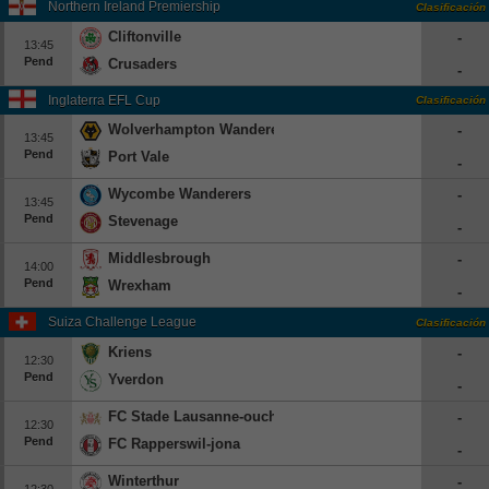
Northern Ireland Premiership
Clasificación
Cliftonville
-
13:45
Pend
Crusaders
-
Inglaterra EFL Cup
Clasificación
Wolverhampton Wanderers
-
13:45
Pend
Port Vale
-
Wycombe Wanderers
-
13:45
Pend
Stevenage
-
Middlesbrough
-
14:00
Pend
Wrexham
-
Suiza Challenge League
Clasificación
Kriens
-
12:30
Pend
Yverdon
-
FC Stade Lausanne-ouchy
-
12:30
Pend
FC Rapperswil-jona
-
Winterthur
-
12:30