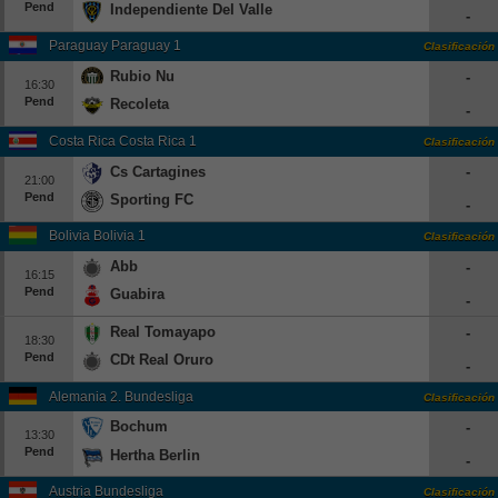
Pend
Independiente Del Valle
-
Paraguay Paraguay 1
Clasificación
Rubio Nu
-
16:30
Pend
Recoleta
-
Costa Rica Costa Rica 1
Clasificación
Cs Cartagines
-
21:00
Pend
Sporting FC
-
Bolivia Bolivia 1
Clasificación
Abb
-
16:15
Pend
Guabira
-
Real Tomayapo
-
18:30
Pend
CDt Real Oruro
-
Alemania 2. Bundesliga
Clasificación
Bochum
-
13:30
Pend
Hertha Berlin
-
Austria Bundesliga
Clasificación