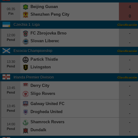
Beijing Guoan
4
06:35
Fin
Shenzhen Peng City
0
Czechia 1. Liga
Clasificación
FC Zbrojovka Brno
-
12:00
Pend
Slovan Liberec
-
Escocia Championship
Clasificación
Partick Thistle
-
13:30
Pend
Livingston
-
Irlanda Premier Division
Clasificación
Derry City
-
13:45
Pend
Sligo Rovers
-
Galway United FC
-
13:45
Pend
Drogheda United
-
Shamrock Rovers
-
14:00
Pend
Dundalk
-