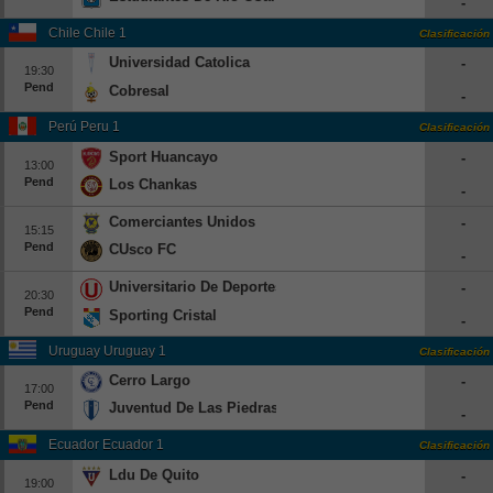
-
Beisbol
Chile Chile 1
Clasificación
Universidad Catolica
-
Hockey
19:30
Pend
Cobresal
-
Fútbol Americano
Perú Peru 1
Clasificación
Sport Huancayo
-
13:00
Clasificación
Pend
Los Chankas
-
Casas de Apuestas
Comerciantes Unidos
-
15:15
Pend
CUsco FC
-
Universitario De Deportes
-
20:30
Pend
Sporting Cristal
-
Uruguay Uruguay 1
Clasificación
Cerro Largo
-
17:00
Pend
Juventud De Las Piedras
-
Ecuador Ecuador 1
Clasificación
Ldu De Quito
-
19:00