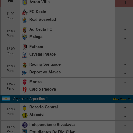
Fin
Aston Villa
1
Europa League
FC Koeln
-
11:00
Supercopa Europa
Pend
Real Sociedad
-
Partidos amistosos
Ad Ceuta FC
-
12:00
Partidos televisados
Pend
Malaga
-
Baloncesto
Fulham
-
12:00
Pend
Europa
Crystal Palace
-
Euroliga
Racing Santander
-
12:30
Pend
Eurocup
Deportivo Alaves
-
España
Monza
-
13:45
ACB
Pend
Calcio Padova
-
LEB
Argentina Argentina 1
Clasificación
Estados Unidos
Rosario Central
-
17:30
Pend
NBA
Aldosivi
-
Independiente Rivadavia
-
Tenis
19:45
Pend
Estudiantes De Rio CUarto