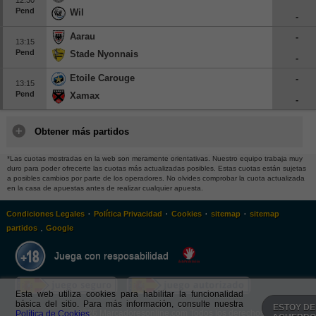
Pend
Wil
-
Aarau
-
13:15
Pend
Stade Nyonnais
-
Etoile Carouge
-
13:15
Pend
Xamax
-
Obtener más partidos
*Las cuotas mostradas en la web son meramente orientativas. Nuestro equipo trabaja muy
duro para poder ofrecerte las cuotas más actualizadas posibles. Estas cuotas están sujetas
a posibles cambios por parte de los operadores. No olvides comprobar la cuota actualizada
en la casa de apuestas antes de realizar cualquier apuesta.
·
·
·
·
Condiciones Legales
Política Privacidad
Cookies
sitemap
sitemap
.
partidos
Google
Juega con resposabilidad
Esta web utiliza cookies para habilitar la funcionalidad
básica del sitio. Para más información, consulte nuestra
ESTOY DE
Política de Cookies.
© 2026 Marcadoresonline.com Todos los derechos reservados