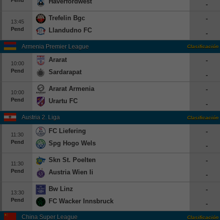
Haverfordwest
-
Trefelin Bgc
-
13:45
Pend
Llandudno FC
-
Armenia Premier League
Clasificación
Ararat
-
10:00
Pend
Sardarapat
-
Ararat Armenia
-
10:00
Pend
Urartu FC
-
Austria 2. Liga
Clasificación
FC Liefering
-
11:30
Pend
Spg Hogo Wels
-
Skn St. Poelten
-
11:30
Pend
Austria Wien Ii
-
Bw Linz
-
13:30
Pend
FC Wacker Innsbruck
-
China Super League
Clasificación