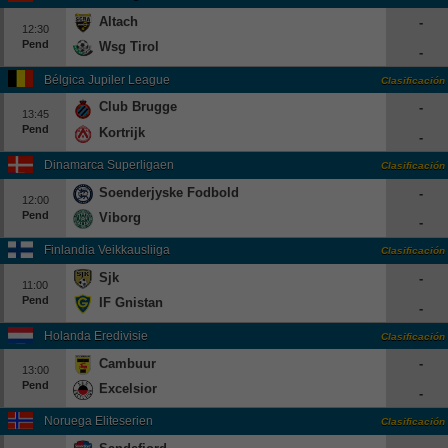
Altach
-
12:30
Pend
Wsg Tirol
-
Bélgica Jupiler League
Clasificación
Club Brugge
-
13:45
Pend
Kortrijk
-
Dinamarca Superligaen
Clasificación
Soenderjyske Fodbold
-
12:00
Pend
Viborg
-
Finlandia Veikkausliiga
Clasificación
Sjk
-
11:00
Pend
IF Gnistan
-
Holanda Eredivisie
Clasificación
Cambuur
-
13:00
Pend
Excelsior
-
Noruega Eliteserien
Clasificación