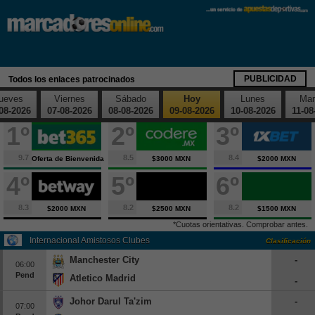
X
Fútbol
España
PUBLICIDAD
Todos los enlaces patrocinados
Primera División
ueves
Viernes
Sábado
Hoy
Lunes
Mar
Segunda División
08-2026
07-08-2026
08-08-2026
09-08-2026
10-08-2026
11-08
1º
2º
3º
Segunda B
Tercera División
9.7
8.5
8.4
Oferta de Bienvenida
$3000 MXN
$2000 MXN
Copa del Rey
4º
5º
6º
Supercopa España
Europa
8.3
8.2
8.2
$2000 MXN
$2500 MXN
$1500 MXN
*Cuotas orientativas. Comprobar antes.
Premier League
Internacional Amistosos Clubes
Clasificación
Serie A
Manchester City
-
06:00
Bundesliga
Pend
Atletico Madrid
-
Ligue 1
Johor Darul Ta'zim
-
07:00
Champions League