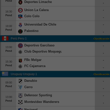
Pend
Deportes Limache
-
Union La Calera
-
16:30
Pend
Colo Colo
-
Universidad De Chile
-
19:00
Pend
Palestino
-
Perú Peru 1
Clasificación
Deportivo Garcilaso
-
13:00
Pend
Club Deportivo Moquegua
-
FBc Melgar
-
15:30
Pend
FC Cajamarca
-
Uruguay Uruguay 1
Clasificación
Danubio
-
09:00
Pend
Cerro
-
Defensor Sporting
-
13:00
Pend
Montevideo Wanderers
-
Nacional
-