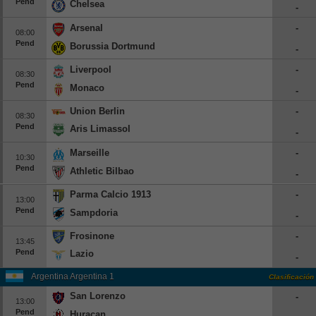
Pend
Chelsea
-
Europa League
Arsenal
-
08:00
Supercopa Europa
Pend
Borussia Dortmund
-
Partidos amistosos
Liverpool
-
08:30
Partidos televisados
Pend
Monaco
-
Baloncesto
Union Berlin
-
08:30
Pend
Europa
Aris Limassol
-
Euroliga
Marseille
-
10:30
Pend
Eurocup
Athletic Bilbao
-
España
Parma Calcio 1913
-
13:00
ACB
Pend
Sampdoria
-
LEB
Frosinone
-
13:45
Estados Unidos
Pend
Lazio
-
NBA
Argentina Argentina 1
Clasificación
San Lorenzo
-
Tenis
13:00
Pend
Huracan