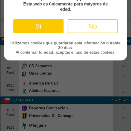
Esta web es únicamente para mayores de
Red Bull Bragantino
-
edad.
16:30
Pend
Corinthians
-
Flamengo
-
Sí
No
17:30
Pend
Vitoria
-
Colombia Colombia 1
Clasificación
Utilizamos cookies que guardarán esta información durante
30 días.
Alianza FC
-
16:05
Al confirmar tu edad, aceptas el uso de estas cookies.
Pend
Bucaramanga
-
CD Jaguares
-
18:10
Pend
Once Caldas
-
America De Cali
-
20:15
Pend
Atletico Nacional
-
Chile Chile 1
Clasificación
Deportes Concepcion
-
11:30
Pend
Universidad De Concepcion
-
O'higgins
-
14:00