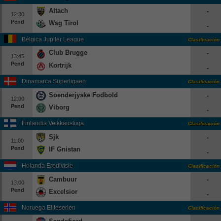
Altach
-
12:30
Pend
Wsg Tirol
-
Bélgica Jupiler League
Clasificación
Club Brugge
-
13:45
Pend
Kortrijk
-
Dinamarca Superligaen
Clasificación
Soenderjyske Fodbold
-
12:00
Pend
Viborg
-
Finlandia Veikkausliiga
Clasificación
Sjk
-
11:00
Pend
IF Gnistan
-
Holanda Eredivisie
Clasificación
Cambuur
-
13:00
Pend
Excelsior
-
Noruega Eliteserien
Clasificación