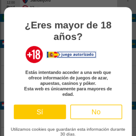
Sandefjord
-
12:00
Pend
Kfum
-
Portugal Liga Portugal
Clasificación
¿Eres mayor de 18
Estoril
-
14:15
años?
Pend
Famalicao
-
Holanda Eerste Divisie
Clasificación
FC Dordrecht
-
13:00
Pend
Jong Ajax
-
FC Emmen
-
Estás intentando acceder a una web que
13:00
Pend
ofrece información de juegos de azar,
Roda Jc Kerkrade
-
apuestas, casinos y póker.
Top Oss
-
Esta web es únicamente para mayores de
13:00
edad.
Pend
Nac Breda
-
Holanda Eerste Divisie
Clasificación
Sí
No
Vvv-venlo
-
13:00
Pend
Heracles
-
Utilizamos cookies que guardarán esta información durante
Vitesse
-
30 días.
13:00