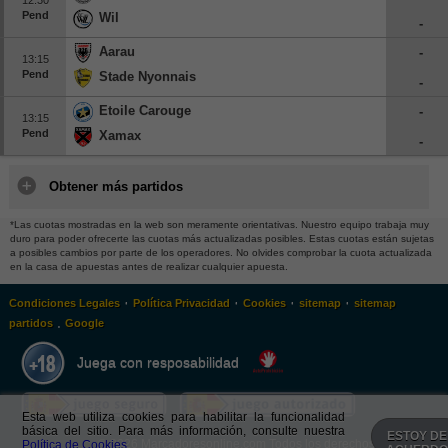
Pend
Wil
-
Aarau
-
13:15
Pend
Stade Nyonnais
-
Etoile Carouge
-
13:15
Pend
Xamax
-
Obtener más partidos
*Las cuotas mostradas en la web son meramente orientativas. Nuestro equipo trabaja muy
duro para poder ofrecerte las cuotas más actualizadas posibles. Estas cuotas están sujetas
a posibles cambios por parte de los operadores. No olvides comprobar la cuota actualizada
en la casa de apuestas antes de realizar cualquier apuesta.
·
·
·
·
Condiciones Legales
Política Privacidad
Cookies
sitemap
sitemap
.
partidos
Google
Juega con resposabilidad
Esta web utiliza cookies para habilitar la funcionalidad
básica del sitio. Para más información, consulte nuestra
ESTOY DE
Política de Cookies.
© 2026 Marcadoresonline.com Todos los derechos reservados