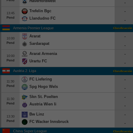
Haverfordwest
-
Trefelin Bgc
-
13:45
Pend
Llandudno FC
-
Armenia Premier League
Clasificación
Ararat
-
10:00
Pend
Sardarapat
-
Ararat Armenia
-
10:00
Pend
Urartu FC
-
Austria 2. Liga
Clasificación
FC Liefering
-
11:30
Pend
Spg Hogo Wels
-
Skn St. Poelten
-
11:30
Pend
Austria Wien Ii
-
Bw Linz
-
13:30
Pend
FC Wacker Innsbruck
-
China Super League
Clasificación