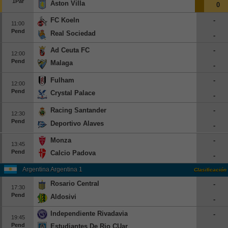
1Par
Aston Villa
0
Europa League
FC Koeln
-
11:00
Supercopa Europa
Pend
Real Sociedad
-
Partidos amistosos
Ad Ceuta FC
-
12:00
Partidos televisados
Pend
Malaga
-
Baloncesto
Fulham
-
12:00
Pend
Europa
Crystal Palace
-
Euroliga
Racing Santander
-
12:30
Pend
Eurocup
Deportivo Alaves
-
España
Monza
-
13:45
ACB
Pend
Calcio Padova
-
LEB
Argentina Argentina 1
Clasificación
Estados Unidos
Rosario Central
-
17:30
Pend
NBA
Aldosivi
-
Independiente Rivadavia
-
Tenis
19:45
Pend
Estudiantes De Rio CUarto