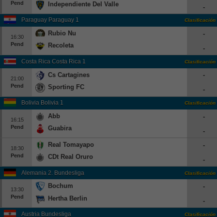
Pend
Independiente Del Valle
-
Paraguay Paraguay 1
Clasificación
Rubio Nu
-
16:30
Pend
Recoleta
-
Costa Rica Costa Rica 1
Clasificación
Cs Cartagines
-
21:00
Pend
Sporting FC
-
Bolivia Bolivia 1
Clasificación
Abb
-
16:15
Pend
Guabira
-
Real Tomayapo
-
18:30
Pend
CDt Real Oruro
-
Alemania 2. Bundesliga
Clasificación
Bochum
-
13:30
Pend
Hertha Berlin
-
Austria Bundesliga
Clasificación