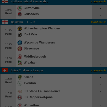
Northern Ireland Premiership
Clasificación
Cliftonville
-
13:45
Pend
Crusaders
-
Inglaterra EFL Cup
Clasificación
Wolverhampton Wanderers
-
13:45
Pend
Port Vale
-
Wycombe Wanderers
-
13:45
Pend
Stevenage
-
Middlesbrough
-
14:00
Pend
Wrexham
-
Suiza Challenge League
Clasificación
Kriens
-
12:30
Pend
Yverdon
-
FC Stade Lausanne-ouchy
-
12:30
Pend
FC Rapperswil-jona
-
Winterthur
-
12:30