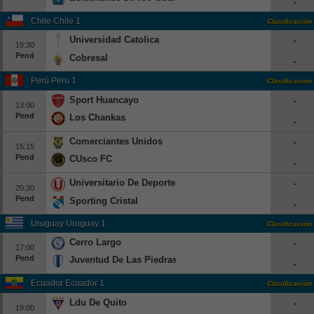
-
Beisbol
Chile Chile 1
Clasificación
Universidad Catolica
-
Hockey
19:30
Pend
Cobresal
-
Fútbol Americano
Perú Peru 1
Clasificación
Sport Huancayo
-
13:00
Clasificación
Pend
Los Chankas
-
Casas de Apuestas
Comerciantes Unidos
-
15:15
Pend
CUsco FC
-
Universitario De Deportes
-
20:30
Pend
Sporting Cristal
-
Uruguay Uruguay 1
Clasificación
Cerro Largo
-
17:00
Pend
Juventud De Las Piedras
-
Ecuador Ecuador 1
Clasificación
Ldu De Quito
-
19:00