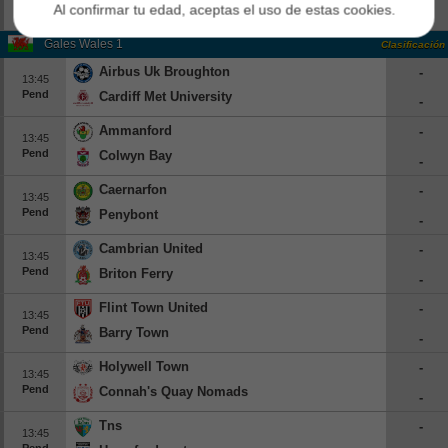
Al confirmar tu edad, aceptas el uso de estas cookies.
Pend
Rkc Waalwijk
-
Gales Wales 1
Clasificación
Airbus Uk Broughton
-
13:45
Pend
Cardiff Met University
-
Ammanford
-
13:45
Pend
Colwyn Bay
-
Caernarfon
-
13:45
Pend
Penybont
-
Cambrian United
-
13:45
Pend
Briton Ferry
-
Flint Town United
-
13:45
Pend
Barry Town
-
Holywell Town
-
13:45
Pend
Connah's Quay Nomads
-
Tns
-
13:45
Pend