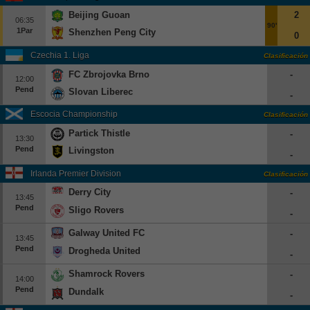
Beijing Guoan
2
06:35
90'
1Par
Shenzhen Peng City
0
Czechia 1. Liga
Clasificación
FC Zbrojovka Brno
-
12:00
Pend
Slovan Liberec
-
Escocia Championship
Clasificación
Partick Thistle
-
13:30
Pend
Livingston
-
Irlanda Premier Division
Clasificación
Derry City
-
13:45
Pend
Sligo Rovers
-
Galway United FC
-
13:45
Pend
Drogheda United
-
Shamrock Rovers
-
14:00
Pend
Dundalk
-