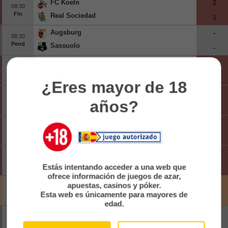
FC Koeln
2
08:30
Beisbol
Fin
Real Sociedad
1
Augsburg
-
Hockey
08:30
Pend
Sassuolo
-
Fútbol Americano
Freiburg
2
08:30
Fin
Strasbourg
Clasificación
0
¿Eres mayor de 18
Brighton & Hove Albion
3
09:00
Casas de Apuestas
años?
Fin
Roma
0
Lens
0
09:00
Fin
Sunderland
2
Ipswich Town
3
09:00
Fin
Rayo Vallecano
Estás intentando acceder a una web que
0
ofrece información de juegos de azar,
Club Brugge U23
-
apuestas, casinos y póker.
09:00
Esta web es únicamente para mayores de
Canc
Le Havre
-
edad.
Tottenham Hotspur
-
09:00
Pend
Getafe