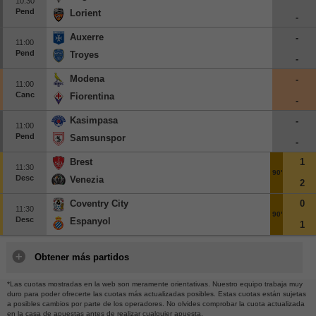
10:30
Pend
Lorient
-
Auxerre
-
11:00
Pend
Troyes
-
Modena
-
11:00
Canc
Fiorentina
-
Kasimpasa
-
11:00
Pend
Samsunspor
-
Brest
1
11:30
90'
Desc
Venezia
2
Coventry City
0
11:30
90'
Desc
Espanyol
1
Obtener más partidos
*Las cuotas mostradas en la web son meramente orientativas. Nuestro equipo trabaja muy
duro para poder ofrecerte las cuotas más actualizadas posibles. Estas cuotas están sujetas
a posibles cambios por parte de los operadores. No olvides comprobar la cuota actualizada
en la casa de apuestas antes de realizar cualquier apuesta.