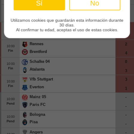
-
Sí
No
Werder Bremen
-
09:00
Pend
Paderborn
-
Utilizamos cookies que guardarán esta información durante
30 días.
Manchester United
1
10:00
Al confirmar tu edad, aceptas el uso de estas cookies.
Fin
Paris Saint-germain
1
Rennes
2
10:00
Fin
Brentford
4
Schalke 04
0
10:00
Fin
Atalanta
3
Vfb Stuttgart
3
10:00
Fin
Everton
1
Mainz 05
-
10:00
Pend
Paris FC
-
Bologna
-
10:00
Pend
Pisa
-
Angers
-